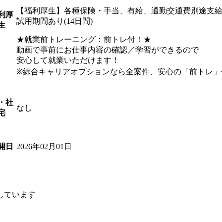
【福利厚生】各種保険・手当、有給、通勤交通費別途支給 
利厚
試用期間あり(14日間)
生
★就業前トレーニング：前トレ付！★
動画で事前にお仕事内容の確認／学習ができるので
安心して就業いただけます！
※綜合キャリアオプションなら全案件、安心の「前トレ」
・社
なし
宅
2026年02月01日
開日
しています