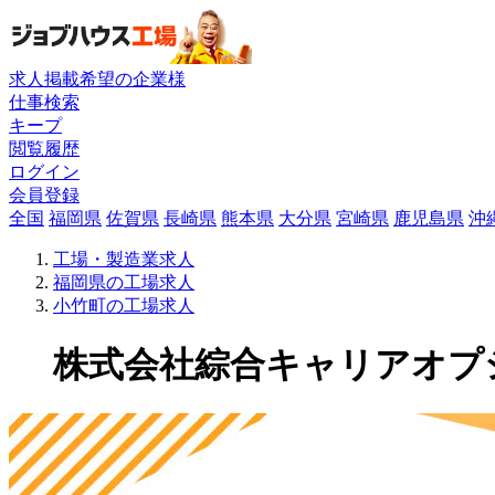
求人掲載希望の企業様
仕事検索
キープ
閲覧履歴
ログイン
会員登録
全国
福岡県
佐賀県
長崎県
熊本県
大分県
宮崎県
鹿児島県
沖
工場・製造業求人
福岡県の工場求人
小竹町の工場求人
株式会社綜合キャリアオプショ