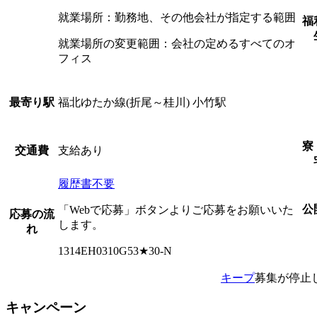
就業場所：勤務地、その他会社が指定する範囲
福
就業場所の変更範囲：会社の定めるすべてのオ
フィス
福北ゆたか線(折尾～桂川) 小竹駅
最寄り駅
寮
支給あり
交通費
履歴書不要
公
「Webで応募」ボタンよりご応募をお願いいた
応募の流
します。
れ
1314EH0310G53★30-N
キープ
募集が停止
キャンペーン