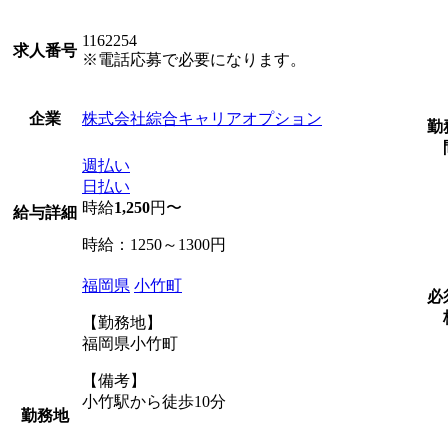
1162254
求人番号
※電話応募で必要になります。
株式会社綜合キャリアオプション
企業
勤
週払い
日払い
時給
1,250
円〜
給与詳細
時給：1250～1300円
福岡県
小竹町
必
【勤務地】
福岡県小竹町
【備考】
小竹駅から徒歩10分
勤務地