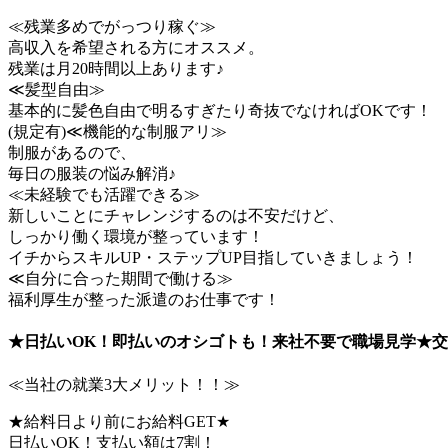
≪残業多めでがっつり稼ぐ≫
高収入を希望される方にオススメ。
残業は月20時間以上あります♪
≪髪型自由≫
基本的に髪色自由で明るすぎたり奇抜でなければOKです！
(規定有)≪機能的な制服アリ≫
制服があるので、
毎日の服装の悩み解消♪
≪未経験でも活躍できる≫
新しいことにチャレンジするのは不安だけど、
しっかり働く環境が整っています！
イチからスキルUP・ステップUP目指していきましょう！
≪自分に合った期間で働ける≫
福利厚生が整った派遣のお仕事です！
★日払いOK！即払いのオシゴトも！来社不要で職場見学★交
≪当社の就業3大メリット！！≫
★給料日より前にお給料GET★
日払いOK！支払い額は7割！