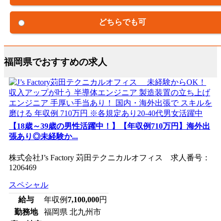
どちらでも可
福岡県でおすすめの求人
【18歳～39歳の男性活躍中！】【年収例710万円】海外出
張あり◎未経験か...
株式会社J’s Factory 苅田テクニカルオフィス 求人番号：
1206469
スペシャル
給与
年収例
7,100,000
円
勤務地
福岡県 北九州市