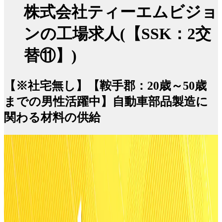
株式会社ティーエムビジョ
ンの工場求人(【SSK：2交
替⑪】)
【※社宅無し】【鞍手郡：20歳～50歳
までの男性活躍中】自動車部品製造に
関わる材料の供給