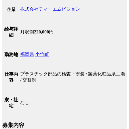
株式会社ティーエムビジョン
企業
給与詳
月収例
220,000
円
細
福岡県
小竹町
勤務地
プラスチック部品の検査・塗装 / 製薬化粧品系工場
仕事内
/ 交替制
容
寮・社
なし
宅
募集内容