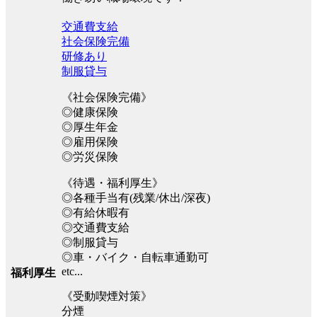
交通費支給
社会保険完備
研修あり
制服貸与
《社会保険完備》
◎健康保険
◎厚生年金
◎雇用保険
◎労災保険
《待遇・福利厚生》
◎各種手当有(残業/休出/深夜)
◎有給休暇有
◎交通費支給
◎制服貸与
◎車・バイク・自転車通勤可
etc...
福利厚生
《受動喫煙対策》
分煙