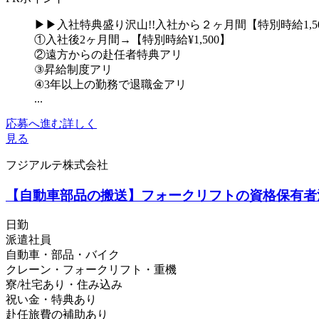
▶▶入社特典盛り沢山!!入社から２ヶ月間【特別時給1,
①入社後2ヶ月間→【特別時給¥1,500】
②遠方からの赴任者特典アリ
③昇給制度アリ
④3年以上の勤務で退職金アリ
...
応募へ進む
詳しく
見る
フジアルテ株式会社
【自動車部品の搬送】フォークリフトの資格保有者活躍中！
日勤
派遣社員
自動車・部品・バイク
クレーン・フォークリフト・重機
寮/社宅あり・住み込み
祝い金・特典あり
赴任旅費の補助あり