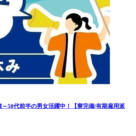
～50代前半の男女活躍中！【寮完備/有期雇用派