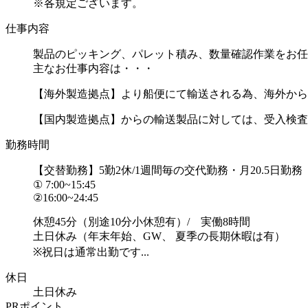
※各規定ございます。
仕事内容
製品のピッキング、パレット積み、数量確認作業をお任
主なお仕事内容は・・・
【海外製造拠点】より船便にて輸送される為、海外から
【国内製造拠点】からの輸送製品に対しては、受入検査..
勤務時間
【交替勤務】5勤2休/1週間毎の交代勤務・月20.5日勤務
① 7:00~15:45
②16:00~24:45
休憩45分（別途10分小休憩有）/ 実働8時間
土日休み（年末年始、GW、 夏季の長期休暇は有）
※祝日は通常出勤です...
休日
土日休み
PRポイント