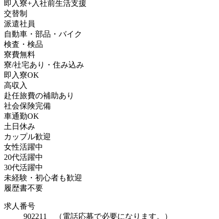
即入寮+入社前生活支援
交替制
派遣社員
自動車・部品・バイク
検査・検品
寮費無料
寮/社宅あり・住み込み
即入寮OK
高収入
赴任旅費の補助あり
社会保険完備
車通勤OK
土日休み
カップル歓迎
女性活躍中
20代活躍中
30代活躍中
未経験・初心者も歓迎
履歴書不要
求人番号
902211 （電話応募で必要になります。）