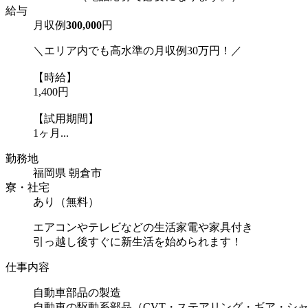
給与
月収例
300,000
円
＼エリア内でも高水準の月収例30万円！／
【時給】
1,400円
【試用期間】
1ヶ月...
勤務地
福岡県 朝倉市
寮・社宅
あり（無料）
エアコンやテレビなどの生活家電や家具付き
引っ越し後すぐに新生活を始められます！
仕事内容
自動車部品の製造
自動車の駆動系部品（CVT・ステアリング・ギア・シ