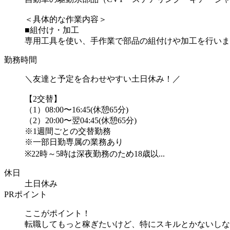
＜具体的な作業内容＞
■組付け・加工
専用工具を使い、手作業で部品の組付けや加工を行います
勤務時間
＼友達と予定を合わせやすい土日休み！／
【2交替】
（1）08:00〜16:45(休憩65分)
（2）20:00〜翌04:45(休憩65分)
※1週間ごとの交替勤務
※一部日勤専属の業務あり
※22時～5時は深夜勤務のため18歳以...
休日
土日休み
PRポイント
ここがポイント！
転職してもっと稼ぎたいけど、特にスキルとかないしな