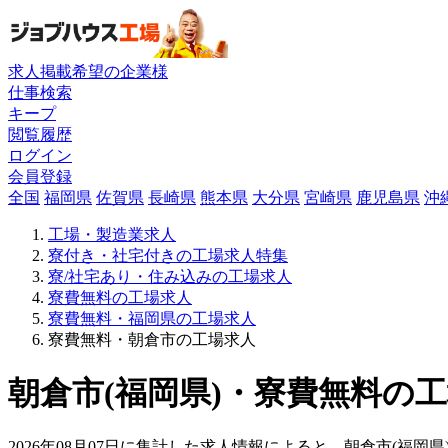
求人掲載希望の企業様
仕事検索
キープ
閲覧履歴
ログイン
会員登録
全国
福岡県
佐賀県
長崎県
熊本県
大分県
宮崎県
鹿児島県
沖
工場・製造業求人
寮付き・社宅付きの工場求人特集
寮/社宅あり・住み込みの工場求人
寮費無料の工場求人
寮費無料・福岡県の工場求人
寮費無料・朝倉市の工場求人
朝倉市(福岡県)・寮費無料の工
2026年08月07日に集計した求人情報によると、朝倉市(福岡県