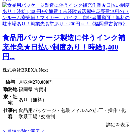
食品用パッケージ製造に伴うインク補
充作業★日払い制度あり！時給1,400
円...
株式会社BREXA Next
給与
月収例
270,000
円
勤務地
福岡県 古賀市
寮・社
あり（無料）
宅
仕事内
食品用パッケージ・包装フィルムの加工・操作 / 化
容
学系工場 / 交替制
詳細を表示
＼最短45秒で完了／