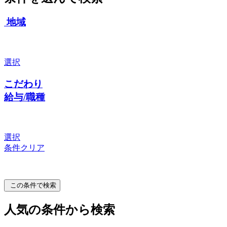
地域
選択
こだわり
給与/職種
選択
条件クリア
この条件で検索
人気の条件から検索