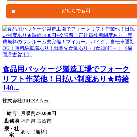
どちらでも可
食品用パッケージ製造工場でフォーク
リフト作業他！日払い制度あり★時給
140...
株式会社BREXA Next
給与
月収例
270,000
円
勤務地
福岡県 古賀市
寮・社
あり（無料）
宅