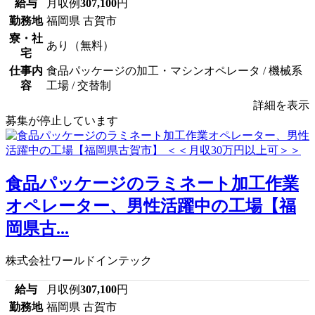
給与
月収例
307,100
円
勤務地
福岡県 古賀市
寮・社
あり（無料）
宅
仕事内
食品パッケージの加工・マシンオペレータ / 機械系
容
工場 / 交替制
詳細を表示
募集が停止しています
食品パッケージのラミネート加工作業
オペレーター、男性活躍中の工場【福
岡県古...
株式会社ワールドインテック
給与
月収例
307,100
円
勤務地
福岡県 古賀市