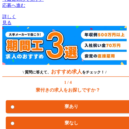
応募へ進む
詳しく
見る
おすすめ求人
\ 質問に答えて、
をチェック！ /
1 / 4
寮付きの求人をお探しですか？
寮あり
寮なし