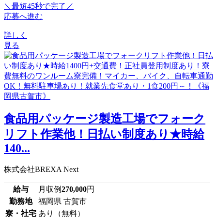
＼最短45秒で完了／
応募へ進む
詳しく
見る
食品用パッケージ製造工場でフォーク
リフト作業他！日払い制度あり★時給
140...
株式会社BREXA Next
給与
月収例
270,000
円
勤務地
福岡県 古賀市
寮・社宅
あり（無料）