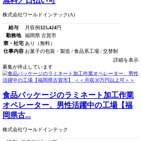
無料／日払い可
株式会社ワールドインテック(A)
給与
月収例
325,424
円
勤務地
福岡県 古賀市
寮・社宅
あり（無料）
仕事内容
お菓子の包装・製造 / 食品系工場 / 交替制
詳細を表示
募集が停止しています
食品パッケージのラミネート加工作業
オペレーター、男性活躍中の工場【福
岡県古...
株式会社ワールドインテック