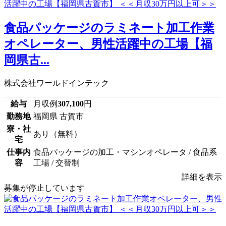
食品パッケージのラミネート加工作業
オペレーター、男性活躍中の工場【福
岡県古...
株式会社ワールドインテック
給与
月収例
307,100
円
勤務地
福岡県 古賀市
寮・社
あり（無料）
宅
仕事内
食品パッケージの加工・マシンオペレータ / 食品系
容
工場 / 交替制
詳細を表示
募集が停止しています