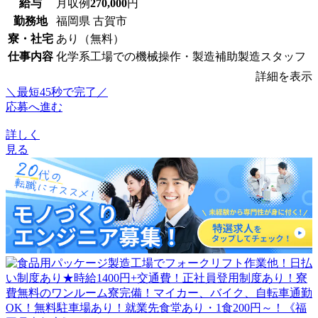
給与
月収例
270,000
円
勤務地
福岡県 古賀市
寮・社宅
あり（無料）
仕事内容
化学系工場での機械操作・製造補助製造スタッフ
詳細を表示
＼最短45秒で完了／
応募へ進む
詳しく
見る