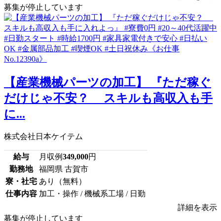
募集が停止しています
【産業機械パーツの加工】 『ただ稼ぐ
だけじゃ不安？ スキルも高収入も手
に...
株式会社日本ケイテム
給与
月収例
349,000
円
勤務地
福岡県 古賀市
寮・社宅
あり（無料）
仕事内容
加工・操作 / 機械系工場 / 日勤
詳細を表示
募集が停止しています