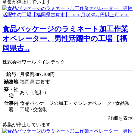
募集が停止しています
食品パッケージのラミネート加工作業
オペレーター、男性活躍中の工場【福
岡県古...
株式会社ワールドインテック
給与
月収例
307,100
円
勤務地
福岡県 古賀市
寮・社
あり（無料）
宅
仕事内
食品パッケージの加工・マシンオペレータ / 食品系
容
工場 / 交替制
詳細を表示
募集が停止しています