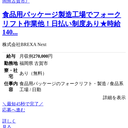
食品用パッケージ製造工場でフォーク
リフト作業他！日払い制度あり★時給
140...
株式会社BREXA Next
給与
月収例
270,000
円
勤務地
福岡県 古賀市
寮・社
あり（無料）
宅
仕事内
食品用パッケージのフォークリフト・製造 / 食品系
容
工場 / 日勤
詳細を表示
＼最短45秒で完了／
応募へ進む
詳しく
見る