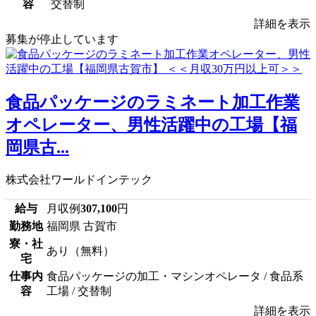
容
交替制
詳細を表示
募集が停止しています
食品パッケージのラミネート加工作業
オペレーター、男性活躍中の工場【福
岡県古...
株式会社ワールドインテック
給与
月収例
307,100
円
勤務地
福岡県 古賀市
寮・社
あり（無料）
宅
仕事内
食品パッケージの加工・マシンオペレータ / 食品系
容
工場 / 交替制
詳細を表示