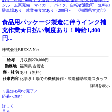
食品用パッケージ製造に伴うインク補
充作業★日払い制度あり！時給1,400
円...
株式会社BREXA Next
給与
月収例
270,000
円
勤務地
福岡県 古賀市
寮・社宅
あり（無料）
仕事内容
化学系工場での機械操作・製造補助製造スタッフ
詳細を表示
＼最短45秒で完了／
応募へ進む
詳しく
見る