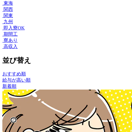
東海
関西
関東
九州
即入寮OK
期間工
寮あり
高収入
並び替え
おすすめ順
給与が高い順
新着順