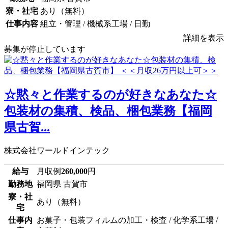
寮・社宅
あり（無料）
仕事内容
組立・管理 / 機械系工場 / 日勤
詳細を表示
募集が停止しています
☆黙々と作業するのが好きなあなた☆
包装材の集積、検品、梱包業務【福岡
県古賀...
株式会社ワールドインテック
給与
月収例
260,000
円
勤務地
福岡県 古賀市
寮・社
あり（無料）
宅
仕事内
お菓子・包装フィルムの加工・検査 / 化学系工場 /