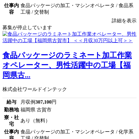
仕事内
食品パッケージの加工・マシンオペレータ / 食品系
容
工場 / 交替制
詳細を表示
募集が停止しています
食品パッケージのラミネート加工作業
オペレーター、男性活躍中の工場【福
岡県古...
株式会社ワールドインテック
給与
月収例
307,100
円
勤務地
福岡県 古賀市
寮・社
あり（無料）
宅
仕事内
食品パッケージの加工・マシンオペレータ / 化学系
容
工場 / 交替制