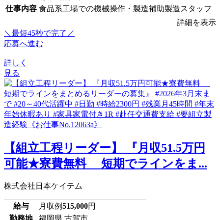
仕事内容
食品系工場での機械操作・製造補助製造スタッフ
詳細を表示
＼最短45秒で完了／
応募へ進む
詳しく
見る
【組立工程リーダー】 『月収51.5万円
可能★寮費無料 短期でラインをま...
株式会社日本ケイテム
給与
月収例
515,000
円
勤務地
福岡県 古賀市