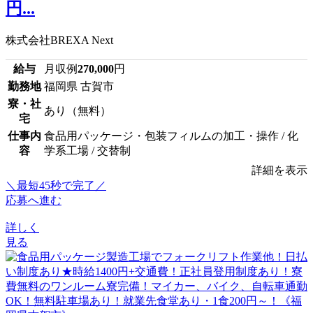
円...
株式会社BREXA Next
給与
月収例
270,000
円
勤務地
福岡県 古賀市
寮・社
あり（無料）
宅
仕事内
食品用パッケージ・包装フィルムの加工・操作 / 化
容
学系工場 / 交替制
詳細を表示
＼最短45秒で完了／
応募へ進む
詳しく
見る