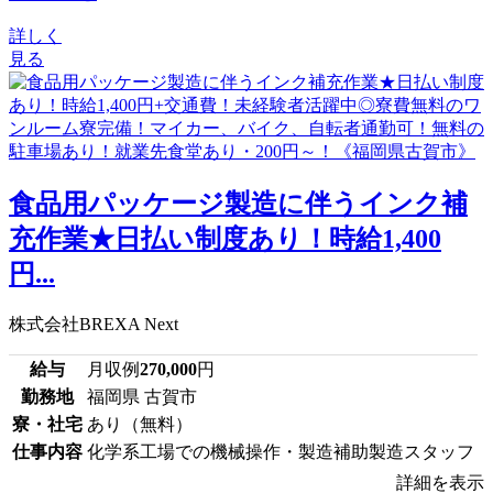
詳しく
見る
食品用パッケージ製造に伴うインク補
充作業★日払い制度あり！時給1,400
円...
株式会社BREXA Next
給与
月収例
270,000
円
勤務地
福岡県 古賀市
寮・社宅
あり（無料）
仕事内容
化学系工場での機械操作・製造補助製造スタッフ
詳細を表示