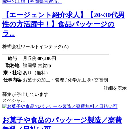
【エージェント紹介求人】【20~30代男
性の方活躍中！】食品パッケージの
ラ...
株式会社ワールドインテック(A)
給与
月収例
307,100
円
勤務地
福岡県 古賀市
寮・社宅
あり（無料）
仕事内容
お菓子の加工・管理 / 化学系工場 / 交替制
詳細を表示
募集が停止しています
スペシャル
お菓子や食品のパッケージ製造／寮費