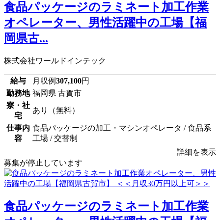
食品パッケージのラミネート加工作業
オペレーター、男性活躍中の工場【福
岡県古...
株式会社ワールドインテック
給与
月収例
307,100
円
勤務地
福岡県 古賀市
寮・社
あり（無料）
宅
仕事内
食品パッケージの加工・マシンオペレータ / 食品系
容
工場 / 交替制
詳細を表示
募集が停止しています
食品パッケージのラミネート加工作業