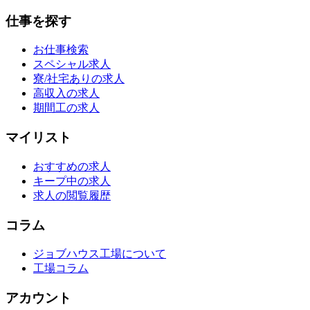
仕事を探す
お仕事検索
スペシャル求人
寮/社宅ありの求人
高収入の求人
期間工の求人
マイリスト
おすすめの求人
キープ中の求人
求人の閲覧履歴
コラム
ジョブハウス工場について
工場コラム
アカウント