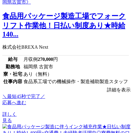
食品用パッケージ製造工場でフォーク
リフト作業他！日払い制度あり★時給
140...
株式会社BREXA Next
給与
月収例
270,000
円
勤務地
福岡県 古賀市
寮・社宅
あり（無料）
仕事内容
食品系工場での機械操作・製造補助製造スタッフ
詳細を表示
＼最短45秒で完了／
応募へ進む
詳しく
見る