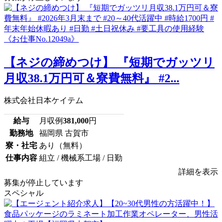
【ネジの締めつけ】 『短期でガッツリ
月収38.1万円可＆寮費無料』 #2...
株式会社日本ケイテム
給与
月収例
381,000
円
勤務地
福岡県 古賀市
寮・社宅
あり（無料）
仕事内容
組立 / 機械系工場 / 日勤
詳細を表示
募集が停止しています
スペシャル