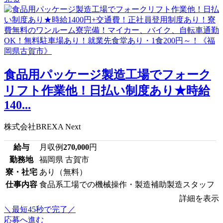
食品用パッケージ製造工場でフォーク
リフト作業他！日払い制度あり★時給
140...
株式会社BREXA Next
給与
月収例
270,000
円
勤務地
福岡県 古賀市
寮・社宅
あり（無料）
仕事内容
食品系工場での機械操作・製造補助製造スタッフ
詳細を表示
＼最短45秒で完了／
応募へ進む