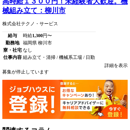
高時給１３００円！未経験者大歓迎。機
械組み立て：柳川市
株式会社テクノ・サービス
給与
時給
1,300
円〜
勤務地
福岡県 柳川市
寮・社宅
なし
仕事内容
組み立て・清掃 / 機械系工場 / 日勤
詳細を表示
募集が停止しています