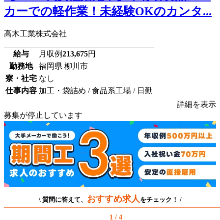
カーでの軽作業！未経験OKのカンタ...
高木工業株式会社
給与
月収例
213,675
円
勤務地
福岡県 柳川市
寮・社宅
なし
仕事内容
加工・袋詰め / 食品系工場 / 日勤
詳細を表示
募集が停止しています
おすすめ求人
\ 質問に答えて、
をチェック！ /
1 / 4