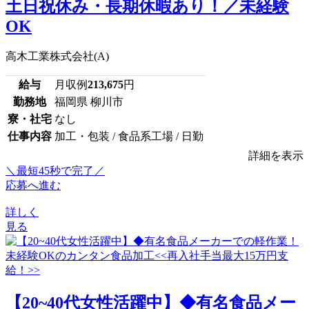
土日祝休み・長期休暇あり！／未経験
OK
高木工業株式会社(A)
給与
月収例
213,675
円
勤務地
福岡県 柳川市
寮・社宅
なし
仕事内容
加工・包装 / 食品系工場 / 日勤
詳細を表示
＼最短45秒で完了／
応募へ進む
詳しく
見る
【20~40代女性活躍中】◆有名食品メー