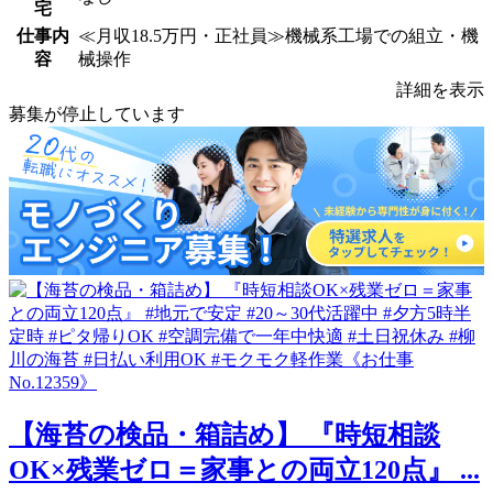
宅
仕事内
≪月収18.5万円・正社員≫機械系工場での組立・機
容
械操作
詳細を表示
募集が停止しています
【海苔の検品・箱詰め】 『時短相談
OK×残業ゼロ＝家事との両立120点』 ...