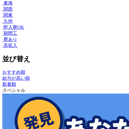
東海
関西
関東
九州
即入寮OK
期間工
寮あり
高収入
並び替え
おすすめ順
給与が高い順
新着順
スペシャル