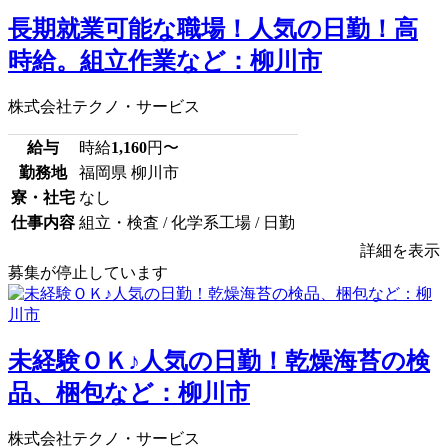
長期就業可能な職場！人気の日勤！高
時給。組立作業など：柳川市
株式会社テクノ・サービス
給与
時給
1,160
円〜
勤務地
福岡県 柳川市
寮・社宅
なし
仕事内容
組立・検査 / 化学系工場 / 日勤
詳細を表示
募集が停止しています
未経験ＯＫ♪人気の日勤！乾燥海苔の検
品、梱包など：柳川市
株式会社テクノ・サービス