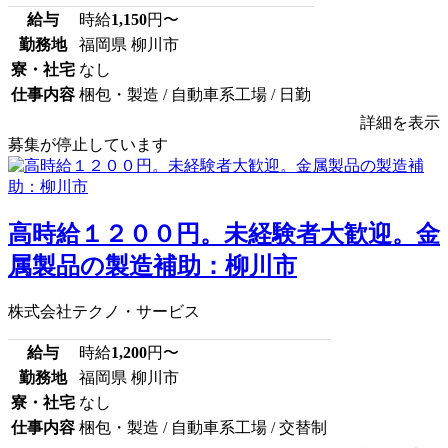
給与
時給
1,150
円〜
勤務地
福岡県 柳川市
寮・社宅
なし
仕事内容
梱包・製造 / 自動車系工場 / 日勤
詳細を表示
募集が停止しています
高時給１２００円。未経験者大歓迎。金
属製品の製造補助：柳川市
株式会社テクノ・サービス
給与
時給
1,200
円〜
勤務地
福岡県 柳川市
寮・社宅
なし
仕事内容
梱包・製造 / 自動車系工場 / 交替制