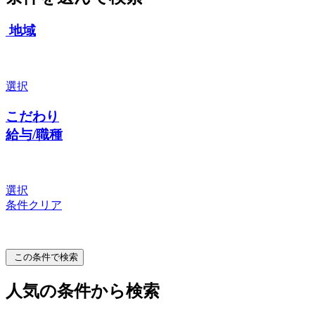
地域
選択
こだわり
給与/職種
選択
条件クリア
この条件で検索
人気の条件から検索