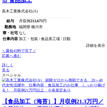
市 食品加工
高木工業株式会社(A)
給与
月収例
213,675
円
勤務地
福岡県 柳川市
寮・社宅
なし
仕事内容
加工・包装 / 食品系工場 / 日勤
詳細を表示
＼最短45秒で完了／
応募へ進む
詳しく
見る
スペシャル
【食品加工（海苔）】月収例21.3万円／