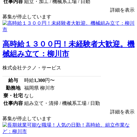
仕事内容
組立・加工 / 機械系工場 / 日勤
詳細を表示
募集が停止しています
高時給１３００円！未経験者大歓迎。機
械組み立て：柳川市
株式会社テクノ・サービス
給与
時給
1,300
円〜
勤務地
福岡県 柳川市
寮・社宅
なし
仕事内容
組み立て・清掃 / 機械系工場 / 日勤
詳細を表示
募集が停止しています