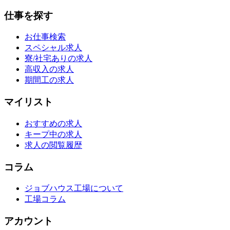
仕事を探す
お仕事検索
スペシャル求人
寮/社宅ありの求人
高収入の求人
期間工の求人
マイリスト
おすすめの求人
キープ中の求人
求人の閲覧履歴
コラム
ジョブハウス工場について
工場コラム
アカウント