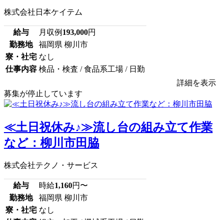
株式会社日本ケイテム
給与
月収例
193,000
円
勤務地
福岡県 柳川市
寮・社宅
なし
仕事内容
検品・検査 / 食品系工場 / 日勤
詳細を表示
募集が停止しています
≪土日祝休み♪≫流し台の組み立て作業
など：柳川市田脇
株式会社テクノ・サービス
給与
時給
1,160
円〜
勤務地
福岡県 柳川市
寮・社宅
なし