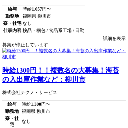
給与
時給
1,057
円〜
勤務地
福岡県 柳川市
寮・社宅
なし
仕事内容
検品・梱包 / 食品系工場 / 日勤
詳細を表示
募集が停止しています
時給1300円！！複数名の大募集！海苔
の入出庫作業など：柳川市
株式会社テクノ・サービス
給与
時給
1,300
円〜
勤務地
福岡県 柳川市
寮・社
なし
宅