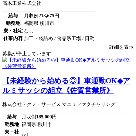
高木工業株式会社
給与
月収例
213,675
円
勤務地
福岡県 柳川市
寮・社宅
なし
仕事内容
加工・袋詰め / 食品系工場 / 日勤
詳細を表示
募集が停止しています
【未経験から始める◎】車通勤OK◆ア
ルミサッシの組立《佐賀営業所》
株式会社テクノ・サービス マニュファクチャリング
給与
月収例
185,000
円
勤務地
福岡県 柳川市
寮・社
なし