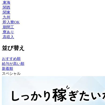
東海
関西
関東
九州
即入寮OK
期間工
寮あり
高収入
並び替え
おすすめ順
給与が高い順
新着順
スペシャル