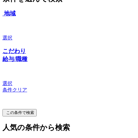
地域
選択
こだわり
給与/職種
選択
条件クリア
この条件で検索
人気の条件から検索