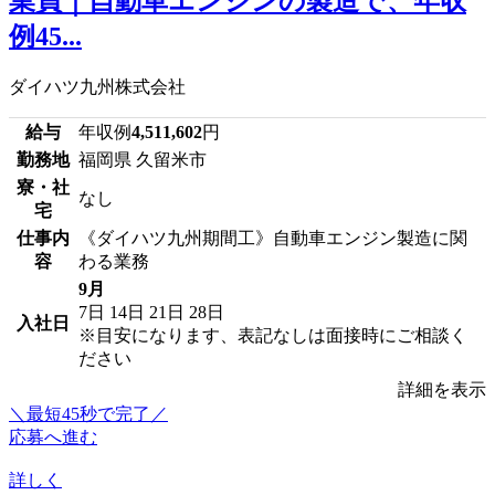
業員｜自動車エンジンの製造で、年収
例45...
ダイハツ九州株式会社
給与
年収例
4,511,602
円
勤務地
福岡県 久留米市
寮・社
なし
宅
仕事内
《ダイハツ九州期間工》自動車エンジン製造に関
容
わる業務
9月
7日
14日
21日
28日
入社日
※目安になります、表記なしは面接時にご相談く
ださい
詳細を表示
＼最短45秒で完了／
応募へ進む
詳しく