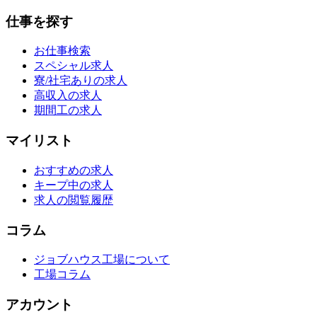
仕事を探す
お仕事検索
スペシャル求人
寮/社宅ありの求人
高収入の求人
期間工の求人
マイリスト
おすすめの求人
キープ中の求人
求人の閲覧履歴
コラム
ジョブハウス工場について
工場コラム
アカウント