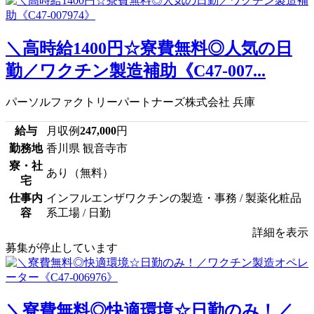
＼高時給1400円☆寮費無料◎人気の日
勤／ワクチン製造補助《C47-007...
パーソルファクトリーパートナーズ株式会社 兵庫
給与
月収例
247,000
円
勤務地
香川県 観音寺市
寮・社
あり（無料）
宅
仕事内
インフルエンザワクチンの製造・事務 / 製薬化粧品
容
系工場 / 日勤
詳細を表示
募集が停止しています
＼寮費無料◎快適環境☆日勤のみ！／