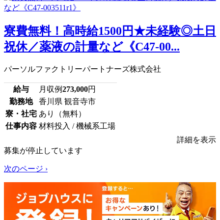
寮費無料！高時給1500円★未経験◎土日
祝休／薬液の計量など《C47-00...
パーソルファクトリーパートナーズ株式会社
給与
月収例
273,000
円
勤務地
香川県 観音寺市
寮・社宅
あり（無料）
仕事内容
材料投入 / 機械系工場
詳細を表示
募集が停止しています
次のページ ›