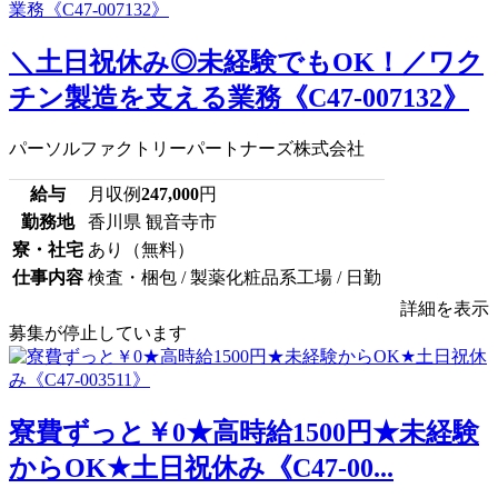
＼土日祝休み◎未経験でもOK！／ワク
チン製造を支える業務《C47-007132》
パーソルファクトリーパートナーズ株式会社
給与
月収例
247,000
円
勤務地
香川県 観音寺市
寮・社宅
あり（無料）
仕事内容
検査・梱包 / 製薬化粧品系工場 / 日勤
詳細を表示
募集が停止しています
寮費ずっと￥0★高時給1500円★未経験
からOK★土日祝休み《C47-00...