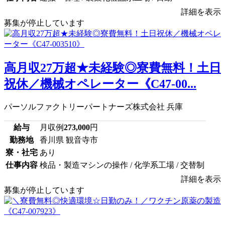
詳細を表示
募集が停止しています
高月収27万超★未経験◎寮費無料！土日
祝休／機械オペレーター《C47-00...
パーソルファクトリーパートナーズ株式会社 兵庫
給与
月収例
273,000
円
勤務地
香川県 観音寺市
寮・社宅
あり
仕事内容
検品・製造マシンの操作 / 化学系工場 / 交替制
詳細を表示
募集が停止しています