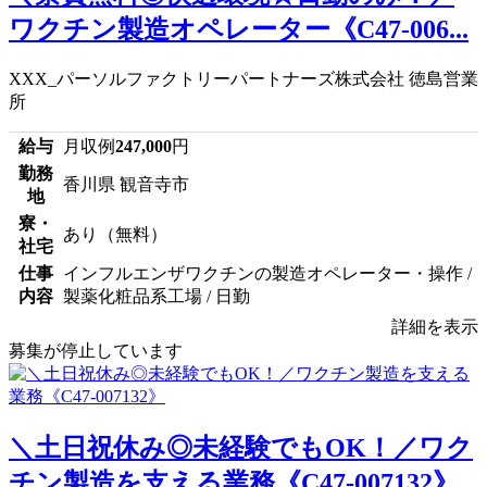
ワクチン製造オペレーター《C47-006...
XXX_パーソルファクトリーパートナーズ株式会社 徳島営業
所
給与
月収例
247,000
円
勤務
香川県 観音寺市
地
寮・
あり（無料）
社宅
仕事
インフルエンザワクチンの製造オペレーター・操作 /
内容
製薬化粧品系工場 / 日勤
詳細を表示
募集が停止しています
＼土日祝休み◎未経験でもOK！／ワク
チン製造を支える業務《C47-007132》