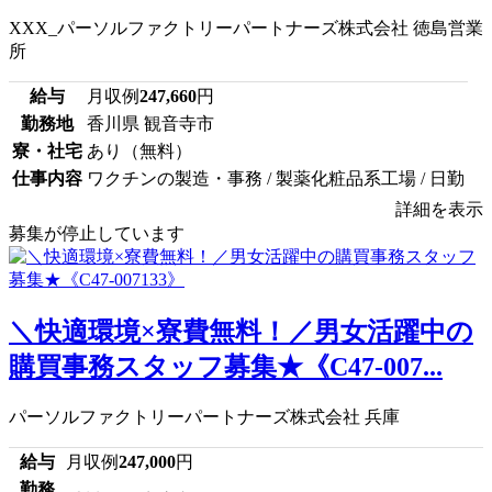
XXX_パーソルファクトリーパートナーズ株式会社 徳島営業
所
給与
月収例
247,660
円
勤務地
香川県 観音寺市
寮・社宅
あり（無料）
仕事内容
ワクチンの製造・事務 / 製薬化粧品系工場 / 日勤
詳細を表示
募集が停止しています
＼快適環境×寮費無料！／男女活躍中の
購買事務スタッフ募集★《C47-007...
パーソルファクトリーパートナーズ株式会社 兵庫
給与
月収例
247,000
円
勤務