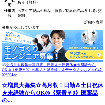
あり（無料）
宅
仕事内
ヘアケア製品の検品・操作 / 製薬化粧品系工場 / 交
容
替制
詳細を表示
募集が停止しています
☆増員大募集☆高月収！日勤＆土日祝休
★未経験からOK◎《寮費￥0》医薬品
の...