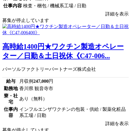
仕事内容
検査・梱包 / 機械系工場 / 日勤
詳細を表示
募集が停止しています
高時給1400円★ワクチン製造オペレー
ター／日勤＆土日祝休《C47-006...
パーソルファクトリーパートナーズ株式会社
給与
月収例
247,000
円
勤務地
香川県 観音寺市
寮・社
あり（無料）
宅
仕事内
インフルエンザワクチンの包装・供給 / 製薬化粧品
容
系工場 / 日勤
詳細を表示
募集が停止しています