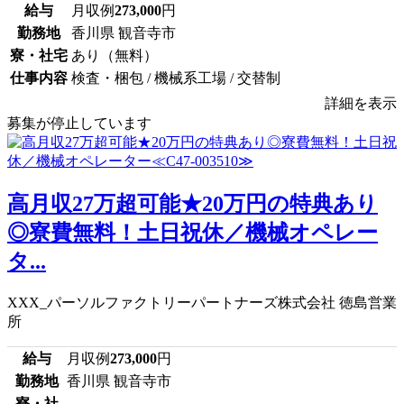
給与
月収例
273,000
円
勤務地
香川県 観音寺市
寮・社宅
あり（無料）
仕事内容
検査・梱包 / 機械系工場 / 交替制
詳細を表示
募集が停止しています
高月収27万超可能★20万円の特典あり
◎寮費無料！土日祝休／機械オペレー
タ...
XXX_パーソルファクトリーパートナーズ株式会社 徳島営業
所
給与
月収例
273,000
円
勤務地
香川県 観音寺市
寮・社