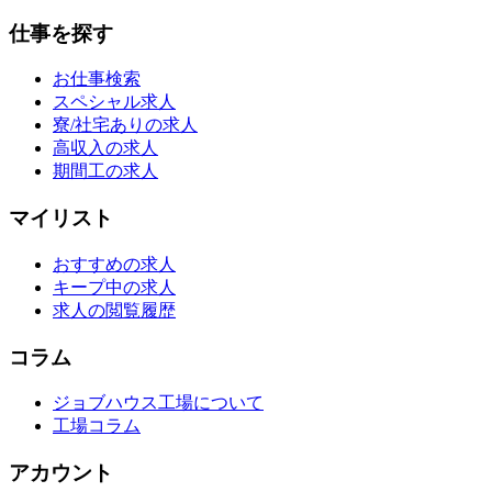
仕事を探す
お仕事検索
スペシャル求人
寮/社宅ありの求人
高収入の求人
期間工の求人
マイリスト
おすすめの求人
キープ中の求人
求人の閲覧履歴
コラム
ジョブハウス工場について
工場コラム
アカウント