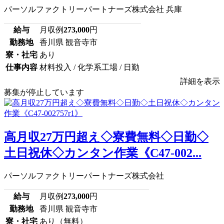
パーソルファクトリーパートナーズ株式会社 兵庫
給与
月収例
273,000
円
勤務地
香川県 観音寺市
寮・社宅
あり
仕事内容
材料投入 / 化学系工場 / 日勤
詳細を表示
募集が停止しています
高月収27万円超え◇寮費無料◇日勤◇
土日祝休◇カンタン作業《C47-002...
パーソルファクトリーパートナーズ株式会社
給与
月収例
273,000
円
勤務地
香川県 観音寺市
寮・社宅
あり（無料）