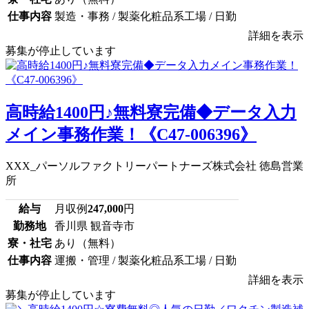
仕事内容
製造・事務 / 製薬化粧品系工場 / 日勤
詳細を表示
募集が停止しています
高時給1400円♪無料寮完備◆データ入力
メイン事務作業！《C47-006396》
XXX_パーソルファクトリーパートナーズ株式会社 徳島営業
所
給与
月収例
247,000
円
勤務地
香川県 観音寺市
寮・社宅
あり（無料）
仕事内容
運搬・管理 / 製薬化粧品系工場 / 日勤
詳細を表示
募集が停止しています