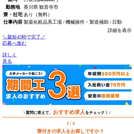
勤務地
香川県 観音寺市
寮・社宅
あり（無料）
仕事内容
製薬化粧品系工場 / 機械操作・製造補助 / 日勤
詳細を表示
＼最短45秒で完了／
応募へ進む
詳しく
見る
おすすめ求人
\ 質問に答えて、
をチェック！ /
1 / 4
寮付きの求人をお探しですか？