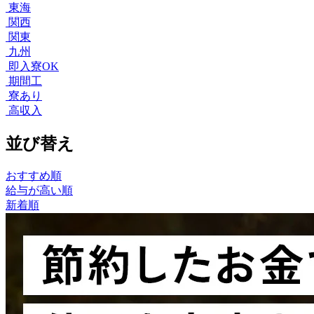
東海
関西
関東
九州
即入寮OK
期間工
寮あり
高収入
並び替え
おすすめ順
給与が高い順
新着順