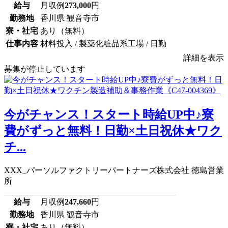
給与
月収例
273,000
円
勤務地
香川県 観音寺市
寮・社宅
あり（無料）
仕事内容
材料投入 / 製薬化粧品系工場 / 日勤
詳細を表示
募集が停止しています
今がチャンス！スタート時給UP中♪寮
費がずっと無料！日勤×土日祝休★ワク
チ...
XXX_パーソルファクトリーパートナーズ株式会社 徳島営業
所
給与
月収例
247,660
円
勤務地
香川県 観音寺市
寮・社宅
あり（無料）