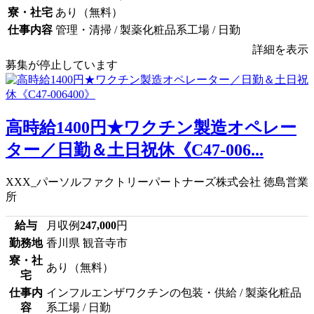
寮・社宅
あり（無料）
仕事内容
管理・清掃 / 製薬化粧品系工場 / 日勤
詳細を表示
募集が停止しています
高時給1400円★ワクチン製造オペレー
ター／日勤＆土日祝休《C47-006...
XXX_パーソルファクトリーパートナーズ株式会社 徳島営業
所
給与
月収例
247,000
円
勤務地
香川県 観音寺市
寮・社
あり（無料）
宅
仕事内
インフルエンザワクチンの包装・供給 / 製薬化粧品
容
系工場 / 日勤