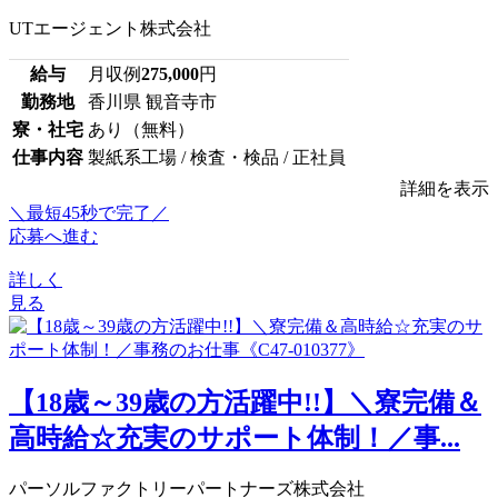
UTエージェント株式会社
給与
月収例
275,000
円
勤務地
香川県 観音寺市
寮・社宅
あり（無料）
仕事内容
製紙系工場 / 検査・検品 / 正社員
詳細を表示
＼最短45秒で完了／
応募へ進む
詳しく
見る
【18歳～39歳の方活躍中!!】＼寮完備＆
高時給☆充実のサポート体制！／事...
パーソルファクトリーパートナーズ株式会社