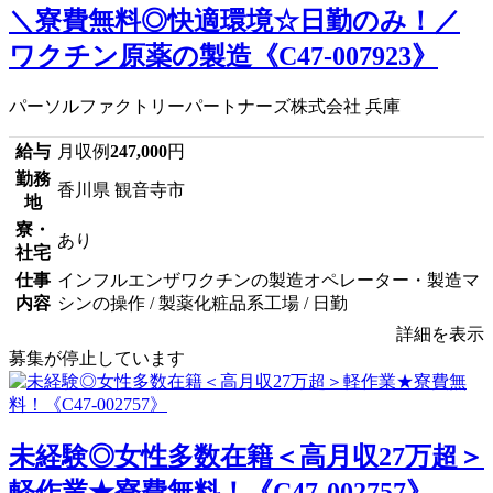
＼寮費無料◎快適環境☆日勤のみ！／
ワクチン原薬の製造《C47-007923》
パーソルファクトリーパートナーズ株式会社 兵庫
給与
月収例
247,000
円
勤務
香川県 観音寺市
地
寮・
あり
社宅
仕事
インフルエンザワクチンの製造オペレーター・製造マ
内容
シンの操作 / 製薬化粧品系工場 / 日勤
詳細を表示
募集が停止しています
未経験◎女性多数在籍＜高月収27万超＞
軽作業★寮費無料！《C47-002757》