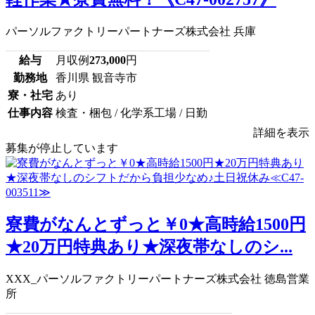
パーソルファクトリーパートナーズ株式会社 兵庫
給与
月収例
273,000
円
勤務地
香川県 観音寺市
寮・社宅
あり
仕事内容
検査・梱包 / 化学系工場 / 日勤
詳細を表示
募集が停止しています
寮費がなんとずっと￥0★高時給1500円
★20万円特典あり★深夜帯なしのシ...
XXX_パーソルファクトリーパートナーズ株式会社 徳島営業
所