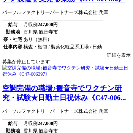
パーソルファクトリーパートナーズ株式会社 兵庫
給与
月収例
247,000
円
勤務地
香川県 観音寺市
寮・社宅
あり（無料）
仕事内容
検査・梱包 / 製薬化粧品系工場 / 日勤
詳細を表示
募集が停止しています
空調完備の職場♪観音寺でワクチン研
究・試験★日勤土日祝休み《C47-006...
パーソルファクトリーパートナーズ株式会社 兵庫
給与
月収例
247,000
円
勤務地
香川県 観音寺市