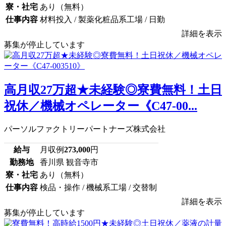
寮・社宅
あり（無料）
仕事内容
材料投入 / 製薬化粧品系工場 / 日勤
詳細を表示
募集が停止しています
高月収27万超★未経験◎寮費無料！土日
祝休／機械オペレーター《C47-00...
パーソルファクトリーパートナーズ株式会社
給与
月収例
273,000
円
勤務地
香川県 観音寺市
寮・社宅
あり（無料）
仕事内容
検品・操作 / 機械系工場 / 交替制
詳細を表示
募集が停止しています