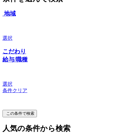
地域
選択
こだわり
給与/職種
選択
条件クリア
この条件で検索
人気の条件から検索