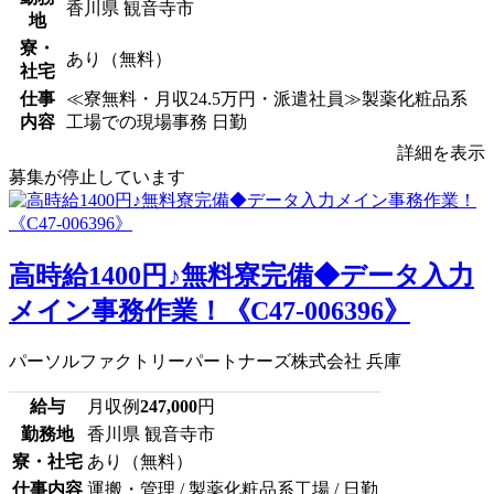
香川県 観音寺市
地
寮・
あり（無料）
社宅
仕事
≪寮無料・月収24.5万円・派遣社員≫製薬化粧品系
内容
工場での現場事務 日勤
詳細を表示
募集が停止しています
高時給1400円♪無料寮完備◆データ入力
メイン事務作業！《C47-006396》
パーソルファクトリーパートナーズ株式会社 兵庫
給与
月収例
247,000
円
勤務地
香川県 観音寺市
寮・社宅
あり（無料）
仕事内容
運搬・管理 / 製薬化粧品系工場 / 日勤