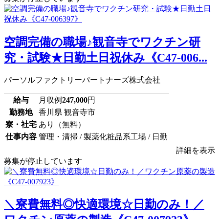
空調完備の職場♪観音寺でワクチン研
究・試験★日勤土日祝休み《C47-006...
パーソルファクトリーパートナーズ株式会社
給与
月収例
247,000
円
勤務地
香川県 観音寺市
寮・社宅
あり（無料）
仕事内容
管理・清掃 / 製薬化粧品系工場 / 日勤
詳細を表示
募集が停止しています
＼寮費無料◎快適環境☆日勤のみ！／