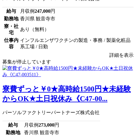
給与
月収例
247,000
円
勤務地
香川県 観音寺市
寮・社
あり（無料）
宅
仕事内
インフルエンザワクチンの製造・事務 / 製薬化粧品
容
系工場 / 日勤
詳細を表示
募集が停止しています
寮費ずっと￥0★高時給1500円★未経験
からOK★土日祝休み《C47-00...
パーソルファクトリーパートナーズ株式会社
給与
月収例
273,000
円
勤務地
香川県 観音寺市