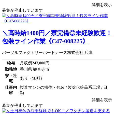
詳細を表示
募集が停止しています
＼高時給1400円／寮完備◎未経験歓迎！
包装ライン作業《C47-008225》
パーソルファクトリーパートナーズ株式会社 兵庫
給与
月収例
247,000
円
勤務地
香川県 観音寺市
寮・社
あり（無料）
宅
仕事内
製造マシンの操作・包装 / 製薬化粧品系工場 / 日
容
勤
詳細を表示
募集が停止しています