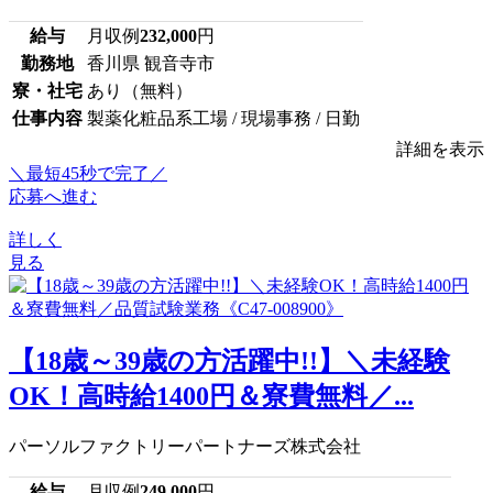
給与
月収例
232,000
円
勤務地
香川県 観音寺市
寮・社宅
あり（無料）
仕事内容
製薬化粧品系工場 / 現場事務 / 日勤
詳細を表示
＼最短45秒で完了／
応募へ進む
詳しく
見る
【18歳～39歳の方活躍中!!】＼未経験
OK！高時給1400円＆寮費無料／...
パーソルファクトリーパートナーズ株式会社
給与
月収例
249,000
円