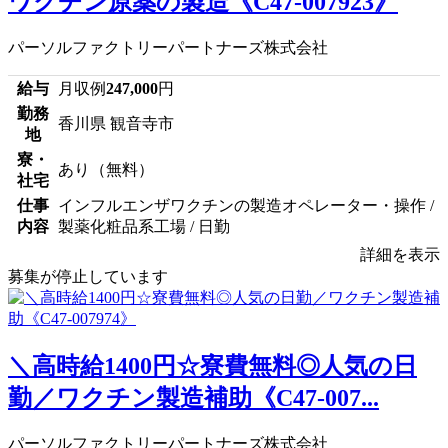
ワクチン原薬の製造《C47-007923》
パーソルファクトリーパートナーズ株式会社
給与
月収例
247,000
円
勤務
香川県 観音寺市
地
寮・
あり（無料）
社宅
仕事
インフルエンザワクチンの製造オペレーター・操作 /
内容
製薬化粧品系工場 / 日勤
詳細を表示
募集が停止しています
＼高時給1400円☆寮費無料◎人気の日
勤／ワクチン製造補助《C47-007...
パーソルファクトリーパートナーズ株式会社