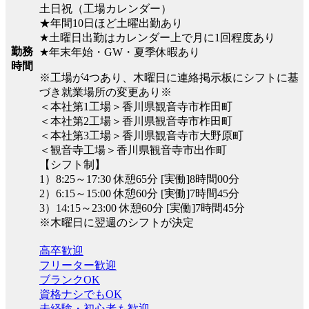
土日祝（工場カレンダー）
★年間10日ほど土曜出勤あり
★土曜日出勤はカレンダー上で月に1回程度あり
勤務
★年末年始・GW・夏季休暇あり
時間
※工場が4つあり、木曜日に連絡掲示板にシフトに基
づき就業場所の変更あり※
＜本社第1工場＞香川県観音寺市柞田町
＜本社第2工場＞香川県観音寺市柞田町
＜本社第3工場＞香川県観音寺市大野原町
＜観音寺工場＞香川県観音寺市出作町
【シフト制】
1）8:25～17:30 休憩65分 [実働]8時間00分
2）6:15～15:00 休憩60分 [実働]7時間45分
3）14:15～23:00 休憩60分 [実働]7時間45分
※木曜日に翌週のシフトが決定
高卒歓迎
フリーター歓迎
ブランクOK
資格ナシでもOK
未経験・初心者も歓迎