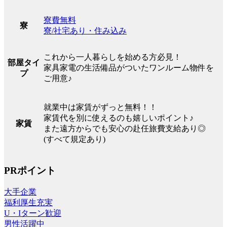
寮費無料
寮
寮/社宅あり・住み込み
これから一人暮らしを始める方必見！
部屋タイ
家具家電の生活備品がついたワンルーム物件を
プ
ご用意♪
就業中は家賃がずっと無料！！
家賃代を別に使えるのも嬉しいポイント♪
家賃
また遠方からでも安心の赴任旅費支給あり◎
(すべて規定あり)
PRポイント
大手企業
福利厚生充実
U・Iターン歓迎
男性活躍中