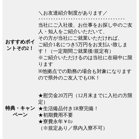
＼お友達紹介制度があります／
･･･････････････････････････････････
当社にご入社後、お仕事をお探し中のご友
人・知人をご紹介いただいて、
その方が当社にご就業いただければ、
おすすめポイ
ご紹介1名につき5万円をお支払い致しま
ントその2！
す！（一定期間ご就業後/規定有）
※ご紹介いただけるのは当社に在籍中に限
ります
※他拠点での勤務の場合も対象になります
ので県外のご友人でもOK！
★慰労金20万円（12月末までに入社の方限
定）
特典・キャン
★生活備品付き1R寮完備！
ペーン
★初期費用不要
★寮費永年￥0♪
（※規定あり／県内入寮不可）