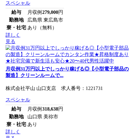
スペシャル
給与
月収例
279,000
円
勤務地
広島県 東広島市
寮・社宅
あり（無料）
詳しく
見る
月収例31万円以上でしっかり稼げる◎【小型電子部品の
製造】クリーンルームで...
株式会社平山 山口支店 求人番号：1221731
スペシャル
給与
月収例
318,638
円
勤務地
山口県 美祢市
寮・社宅
あり
詳しく