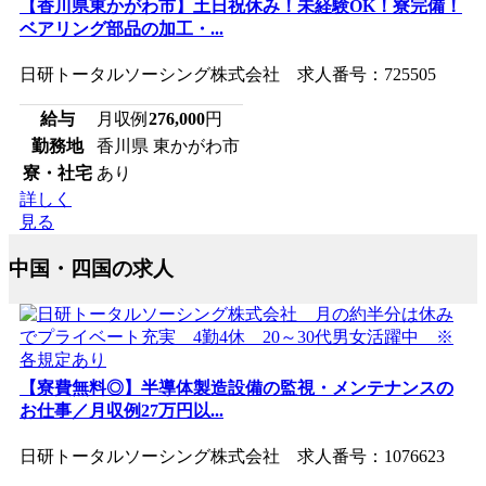
【香川県東かがわ市】土日祝休み！未経験OK！寮完備！
ベアリング部品の加工・...
日研トータルソーシング株式会社 求人番号：725505
給与
月収例
276,000
円
勤務地
香川県 東かがわ市
寮・社宅
あり
詳しく
見る
中国・四国の求人
【寮費無料◎】半導体製造設備の監視・メンテナンスの
お仕事／月収例27万円以...
日研トータルソーシング株式会社 求人番号：1076623