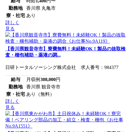
給与
時給
1,400
円〜
勤務地
香川県 丸亀市
寮・社宅
あり
詳しく
見る
【香川県観音寺市】寮費無料！未経験OK！製品の抜取検
査・梱包補助・薬液の調...
日研トータルソーシング株式会社 求人番号：984377
給与
月収例
308,000
円
勤務地
香川県 観音寺市
寮・社宅
あり（無料）
詳しく
見る