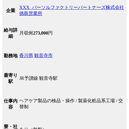
XXX_パーソルファクトリーパートナーズ株式会社
企業
徳島営業所
給与詳
月収例
273,000
円
細
香川県
観音寺市
勤務地
最寄り
JR予讃線 観音寺駅
駅
ヘアケア製品の検品・操作 / 製薬化粧品系工場 / 交
仕事内
替制
容
寮・社