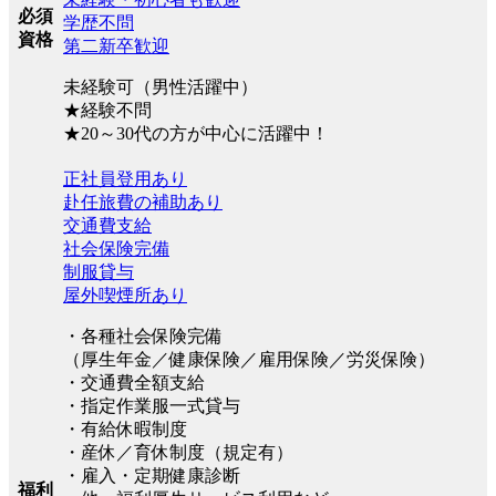
必須
学歴不問
資格
第二新卒歓迎
未経験可（男性活躍中）
★経験不問
★20～30代の方が中心に活躍中！
正社員登用あり
赴任旅費の補助あり
交通費支給
社会保険完備
制服貸与
屋外喫煙所あり
・各種社会保険完備
（厚生年金／健康保険／雇用保険／労災保険）
・交通費全額支給
・指定作業服一式貸与
・有給休暇制度
・産休／育休制度（規定有）
・雇入・定期健康診断
福利