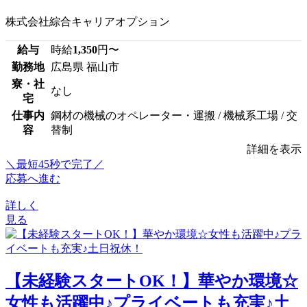
株式会社綜合キャリアオプション
給与
時給
1,350
円〜
勤務地
広島県 福山市
寮・社
なし
宅
仕事内
鋼材の機械のオペレーター・運搬 / 機械系工場 / 交
容
替制
詳細を表示
＼最短45秒で完了／
応募へ進む
詳しく
見る
【未経験スタートOK！】華やか環境☆
女性も活躍中♪プライベートも充実♪土