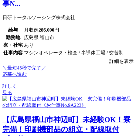
事N...
日研トータルソーシング株式会社
給与
月収例
286,000
円
勤務地
広島県 福山市
寮・社宅
あり
仕事内容
マシンオペレータ・検査 / 半導体工場 / 交替制
詳細を表示
＼最短45秒で完了／
応募へ進む
詳しく
見る
【広島県福山市神辺町】未経験OK！寮
完備！印刷機部品の組立・配線取付