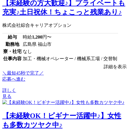
【未経験の方大歓迎♪】プライベートも
充実♪土日祝休！ちょこっと残業あり♪
株式会社綜合キャリアオプション
給与
時給
1,200
円〜
勤務地
広島県 福山市
寮・社宅
なし
仕事内容
加工・機械オペレーター / 機械系工場 / 交替制
詳細を表示
＼最短45秒で完了／
応募へ進む
詳しく
見る
【未経験OK！ビギナー活躍中♪】女性
も多数カツヤク中♪