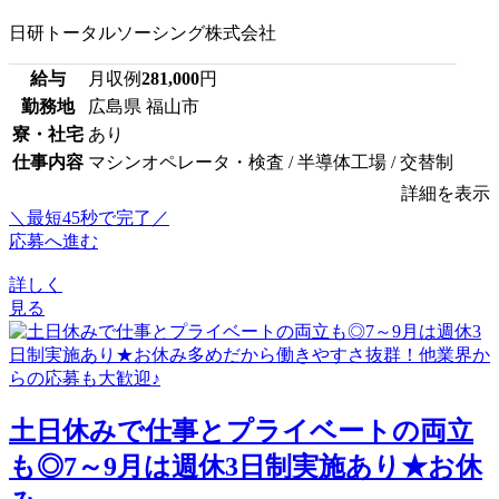
日研トータルソーシング株式会社
給与
月収例
281,000
円
勤務地
広島県 福山市
寮・社宅
あり
仕事内容
マシンオペレータ・検査 / 半導体工場 / 交替制
詳細を表示
＼最短45秒で完了／
応募へ進む
詳しく
見る
土日休みで仕事とプライベートの両立
も◎7～9月は週休3日制実施あり★お休