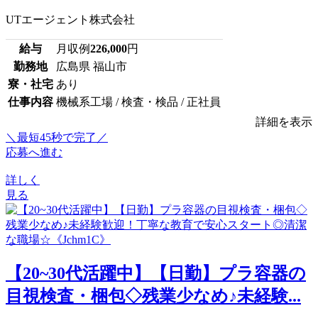
UTエージェント株式会社
給与
月収例
226,000
円
勤務地
広島県 福山市
寮・社宅
あり
仕事内容
機械系工場 / 検査・検品 / 正社員
詳細を表示
＼最短45秒で完了／
応募へ進む
詳しく
見る
【20~30代活躍中】【日勤】プラ容器の
目視検査・梱包◇残業少なめ♪未経験...