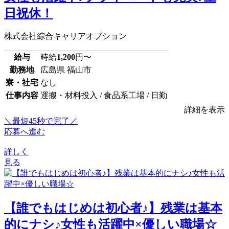
日祝休！
株式会社綜合キャリアオプション
給与
時給
1,200
円〜
勤務地
広島県 福山市
寮・社宅
なし
仕事内容
運搬・材料投入 / 食品系工場 / 日勤
詳細を表示
＼最短45秒で完了／
応募へ進む
詳しく
見る
【誰でもはじめは初心者♪】残業は基本
的にナシ♪女性も活躍中×優しい職場☆