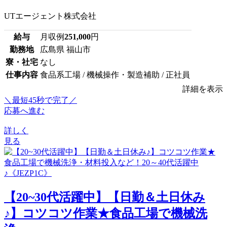
UTエージェント株式会社
給与
月収例
251,000
円
勤務地
広島県 福山市
寮・社宅
なし
仕事内容
食品系工場 / 機械操作・製造補助 / 正社員
詳細を表示
＼最短45秒で完了／
応募へ進む
詳しく
見る
【20~30代活躍中】【日勤＆土日休み
♪】コツコツ作業★食品工場で機械洗