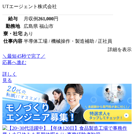
UTエージェント株式会社
給与
月収例
261,000
円
勤務地
広島県 福山市
寮・社宅
あり
仕事内容
半導体工場 / 機械操作・製造補助 / 正社員
詳細を表示
＼最短45秒で完了／
応募へ進む
詳しく
見る