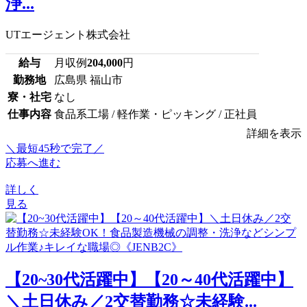
浄...
UTエージェント株式会社
給与
月収例
204,000
円
勤務地
広島県 福山市
寮・社宅
なし
仕事内容
食品系工場 / 軽作業・ピッキング / 正社員
詳細を表示
＼最短45秒で完了／
応募へ進む
詳しく
見る
【20~30代活躍中】【20～40代活躍中】
＼土日休み／2交替勤務☆未経験...