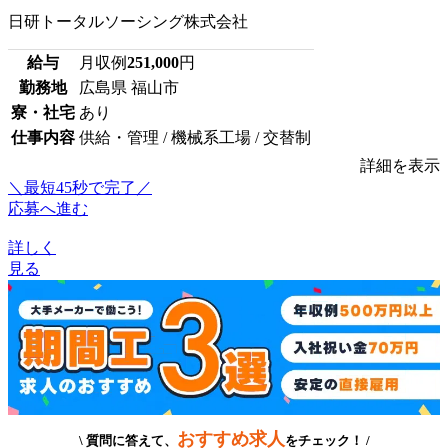
日研トータルソーシング株式会社
給与
月収例
251,000
円
勤務地
広島県 福山市
寮・社宅
あり
仕事内容
供給・管理 / 機械系工場 / 交替制
詳細を表示
＼最短45秒で完了／
応募へ進む
詳しく
見る
おすすめ求人
\ 質問に答えて、
をチェック！ /