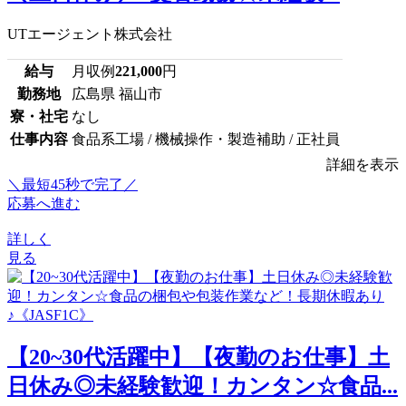
UTエージェント株式会社
給与
月収例
221,000
円
勤務地
広島県 福山市
寮・社宅
なし
仕事内容
食品系工場 / 機械操作・製造補助 / 正社員
詳細を表示
＼最短45秒で完了／
応募へ進む
詳しく
見る
【20~30代活躍中】【夜勤のお仕事】土
日休み◎未経験歓迎！カンタン☆食品...