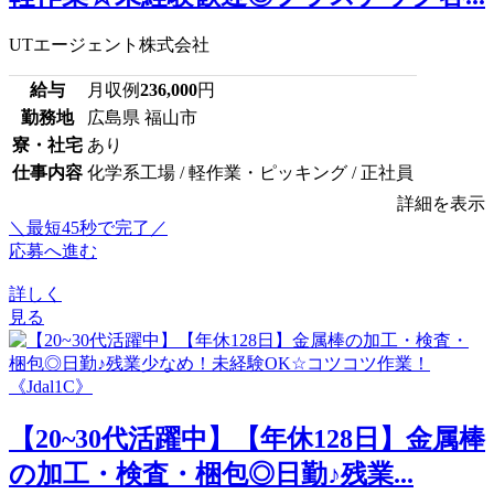
UTエージェント株式会社
給与
月収例
236,000
円
勤務地
広島県 福山市
寮・社宅
あり
仕事内容
化学系工場 / 軽作業・ピッキング / 正社員
詳細を表示
＼最短45秒で完了／
応募へ進む
詳しく
見る
【20~30代活躍中】【年休128日】金属棒
の加工・検査・梱包◎日勤♪残業...