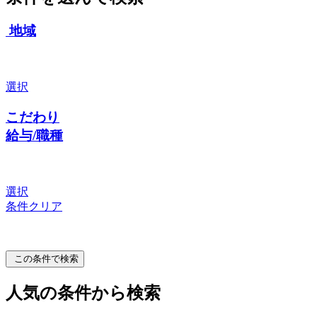
地域
選択
こだわり
給与/職種
選択
条件クリア
この条件で検索
人気の条件から検索