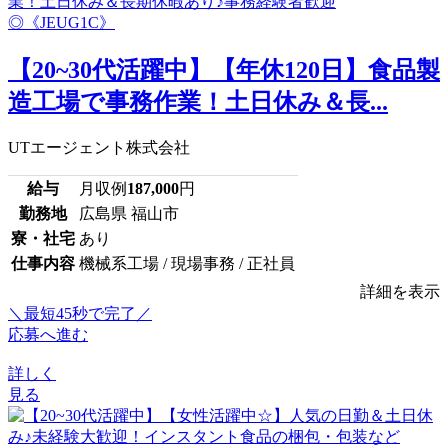
【20~30代活躍中】【年休120日】食品製
造工場で事務作業！土日休み＆長...
UTエージェント株式会社
給与
月収例
187,000
円
勤務地
広島県 福山市
寮・社宅
あり
仕事内容
機械系工場 / 現場事務 / 正社員
詳細を表示
＼最短45秒で完了／
応募へ進む
詳しく
見る