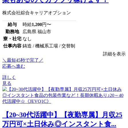
株式会社綜合キャリアオプション
給与
時給
1,200
円〜
勤務地
広島県 福山市
寮・社宅
なし
仕事内容
鋳造 / 機械系工場 / 交替制
詳細を表示
＼最短45秒で完了／
応募へ進む
詳しく
見る
【20~30代活躍中】【夜勤専属】月収25
万円可×土日休み◎インスタント食...