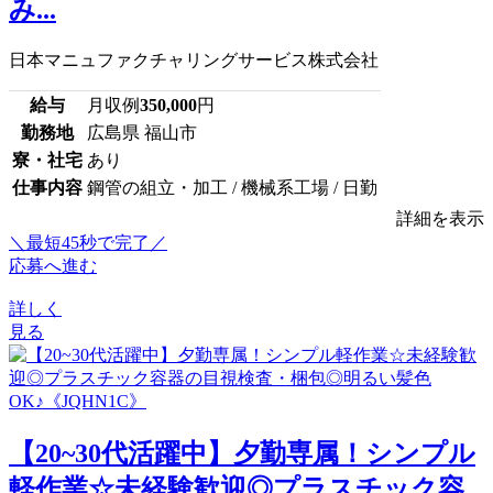
み...
日本マニュファクチャリングサービス株式会社
給与
月収例
350,000
円
勤務地
広島県 福山市
寮・社宅
あり
仕事内容
鋼管の組立・加工 / 機械系工場 / 日勤
詳細を表示
＼最短45秒で完了／
応募へ進む
詳しく
見る
【20~30代活躍中】夕勤専属！シンプル
軽作業☆未経験歓迎◎プラスチック容...