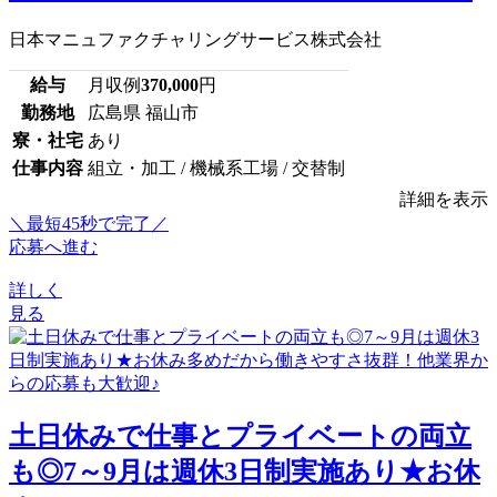
日本マニュファクチャリングサービス株式会社
給与
月収例
370,000
円
勤務地
広島県 福山市
寮・社宅
あり
仕事内容
組立・加工 / 機械系工場 / 交替制
詳細を表示
＼最短45秒で完了／
応募へ進む
詳しく
見る
土日休みで仕事とプライベートの両立
も◎7～9月は週休3日制実施あり★お休