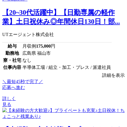
【20~30代活躍中】【日勤専属の軽作
業】土日祝休み◎年間休日130日！部...
UTエージェント株式会社
給与
月収例
175,000
円
勤務地
広島県 福山市
寮・社宅
なし
仕事内容
半導体工場 / 組立・加工・プレス / 派遣社員
詳細を表示
＼最短45秒で完了／
応募へ進む
詳しく
見る