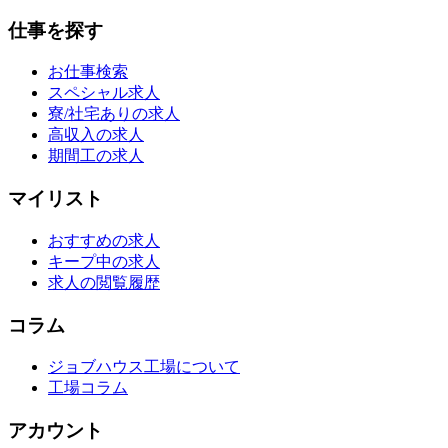
仕事を探す
お仕事検索
スペシャル求人
寮/社宅ありの求人
高収入の求人
期間工の求人
マイリスト
おすすめの求人
キープ中の求人
求人の閲覧履歴
コラム
ジョブハウス工場について
工場コラム
アカウント