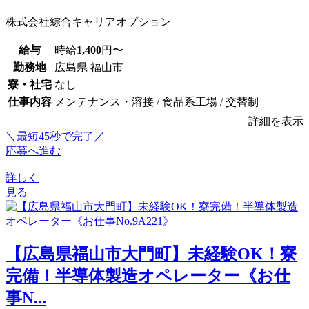
株式会社綜合キャリアオプション
給与
時給
1,400
円〜
勤務地
広島県 福山市
寮・社宅
なし
仕事内容
メンテナンス・溶接 / 食品系工場 / 交替制
詳細を表示
＼最短45秒で完了／
応募へ進む
詳しく
見る
【広島県福山市大門町】未経験OK！寮
完備！半導体製造オペレーター《お仕
事N...