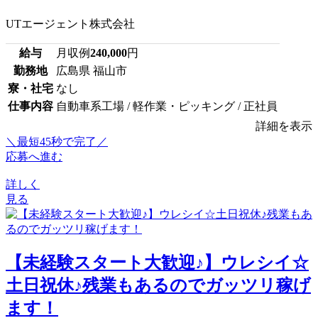
UTエージェント株式会社
給与
月収例
240,000
円
勤務地
広島県 福山市
寮・社宅
なし
仕事内容
自動車系工場 / 軽作業・ピッキング / 正社員
詳細を表示
＼最短45秒で完了／
応募へ進む
詳しく
見る
【未経験スタート大歓迎♪】ウレシイ☆
土日祝休♪残業もあるのでガッツリ稼げ
ます！