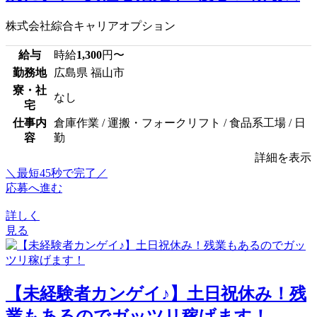
株式会社綜合キャリアオプション
給与
時給
1,300
円〜
勤務地
広島県 福山市
寮・社
なし
宅
仕事内
倉庫作業 / 運搬・フォークリフト / 食品系工場 / 日
容
勤
詳細を表示
＼最短45秒で完了／
応募へ進む
詳しく
見る
【未経験者カンゲイ♪】土日祝休み！残
業もあるのでガッツリ稼げます！