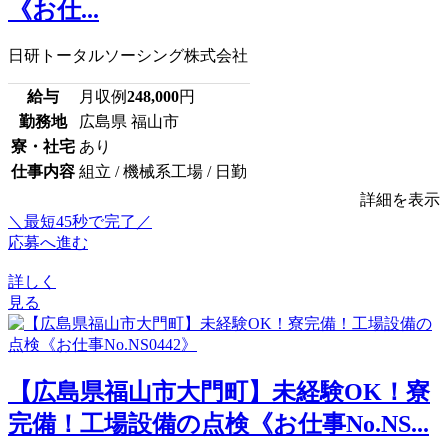
《お仕...
日研トータルソーシング株式会社
給与
月収例
248,000
円
勤務地
広島県 福山市
寮・社宅
あり
仕事内容
組立 / 機械系工場 / 日勤
詳細を表示
＼最短45秒で完了／
応募へ進む
詳しく
見る
【広島県福山市大門町】未経験OK！寮
完備！工場設備の点検《お仕事No.NS...