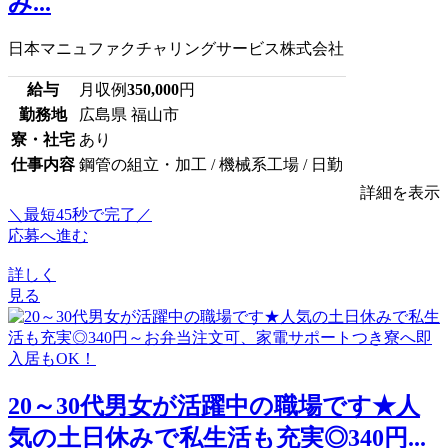
み...
日本マニュファクチャリングサービス株式会社
給与
月収例
350,000
円
勤務地
広島県 福山市
寮・社宅
あり
仕事内容
鋼管の組立・加工 / 機械系工場 / 日勤
詳細を表示
＼最短45秒で完了／
応募へ進む
詳しく
見る
20～30代男女が活躍中の職場です★人
気の土日休みで私生活も充実◎340円...