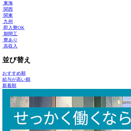
東海
関西
関東
九州
即入寮OK
期間工
寮あり
高収入
並び替え
おすすめ順
給与が高い順
新着順