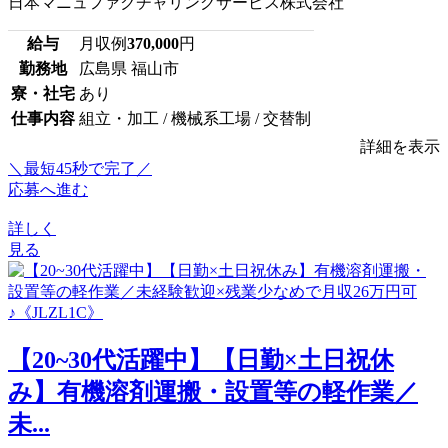
日本マニュファクチャリングサービス株式会社
給与
月収例
370,000
円
勤務地
広島県 福山市
寮・社宅
あり
仕事内容
組立・加工 / 機械系工場 / 交替制
詳細を表示
＼最短45秒で完了／
応募へ進む
詳しく
見る
【20~30代活躍中】【日勤×土日祝休
み】有機溶剤運搬・設置等の軽作業／
未...