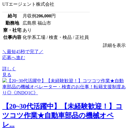
UTエージェント株式会社
給与
月収例
206,000
円
勤務地
広島県 福山市
寮・社宅
あり
仕事内容
化学系工場 / 検査・検品 / 正社員
詳細を表示
＼最短45秒で完了／
応募へ進む
詳しく
見る
【20~30代活躍中】【未経験歓迎！】コ
ツコツ作業★自動車部品の機械オペ
レ...