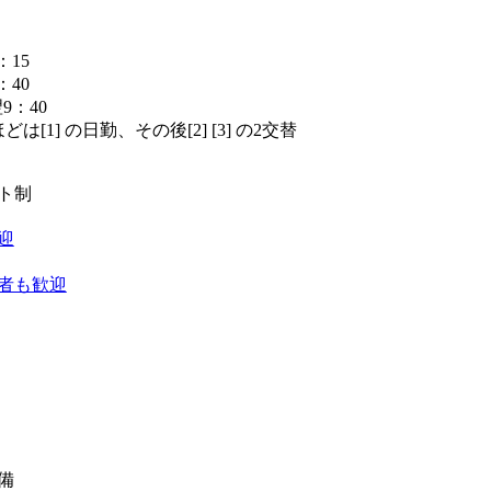
：15
：40
翌9：40
は[1] の日勤、その後[2] [3] の2交替
】
フト制
迎
者も歓迎
備