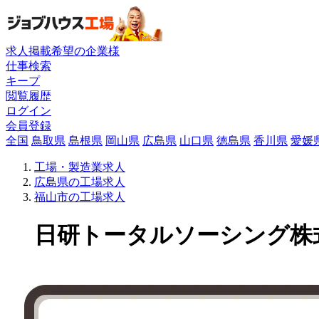
求人掲載希望の企業様
仕事検索
キープ
閲覧履歴
ログイン
会員登録
全国
鳥取県
島根県
岡山県
広島県
山口県
徳島県
香川県
愛媛
工場・製造業求人
広島県の工場求人
福山市の工場求人
日研トータルソーシング株式会