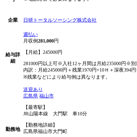
日研トータルソーシング株式会社
企業
週払い
月収例
281,000
円
【月給】245000円
給与詳
細
281000円以上可※入社12ヶ月間は月給235000円
内訳：月給245000円＋残業1970円×10Ｈ＋深夜394円
※残業などにより給与例は異なります。
送迎あり
広島県
福山市
【最寄駅】
JR山陽本線 大門駅 車10分
【勤務地詳細】
勤務地
広島県福山市大門町