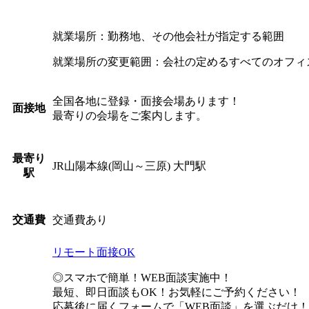
就業場所：勤務地、その他会社が指定する範囲
就業場所の変更範囲：会社の定めるすべてのオフィ
全国各地に登録・面接会場あります！
面接地
最寄りの会場をご案内します。
最寄り
JR山陽本線(岡山～三原) 大門駅
駅
交通費あり
交通費
リモート面接OK
◎スマホで簡単！WEB面談実施中！
最短、即日面談もOK！お気軽にご予約ください！
応募後に届くフォームで「WEB面談」を選ぶだけ！