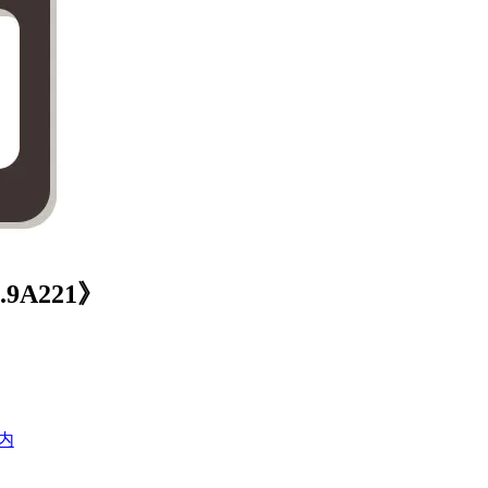
A221》
内