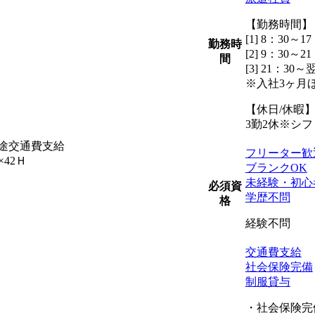
【勤務時間】
[1] 8：30～17
勤務時
[2] 9：30～21
間
[3] 21：30～
※入社3ヶ月ほど
【休日/休暇
3勤2休※シ
※別途交通費支給
フリーター歓
×42Ｈ
ブランクOK
未経験・初心
必須資
学歴不問
格
経験不問
交通費支給
社会保険完備
制服貸与
・社会保険完