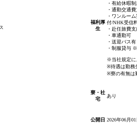
・有給休暇制
・通勤交通費
・ワンルーム
福利厚
付/NHK受信
ス
生
・赴任旅費支
・車通勤可
・送迎バス有
・制服貸与 
※当社規定に
※待遇は勤務
※寮の有無は
寮・社
あり
宅
2026年06月0
公開日