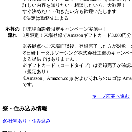
詳しい内容を知りたい・相談したい方、大歓迎！
すぐ決めたい・働きたい方も歓迎いたします！
※決定は勤務先による
◎来場面談者限定キャンペーン実施中！
応募の
8月限定！来場登録でAmazonギフトカード3,000
流れ
※各拠点へご来場面談後、登録完了した方が対象、
※日研トータルソーシング株式会社主催のキャンペ
よる提供ではありません 。
※ギフトカード（コードタイプ）は登録完了が確認
（規定あり）
※Amazon、Amazon.co.jp およびそれらのロゴは Am
です。
キープ
応募へ進む
寮・住み込み情報
寮/社宅あり・住み込み