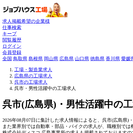
求人掲載希望の企業様
仕事検索
キープ
閲覧履歴
ログイン
会員登録
全国
鳥取県
島根県
岡山県
広島県
山口県
徳島県
香川県
愛媛
工場・製造業求人
広島県の工場求人
呉市の工場求人
呉市・男性活躍中の工場求人
呉市(広島県)・男性活躍中の工
2026年08月07日に集計した求人情報によると、呉市(広島県
また業界別では自動車・部品・バイクの求人が、職種別では
株式会社ディスコ 広島事業所の求人も掲載されております