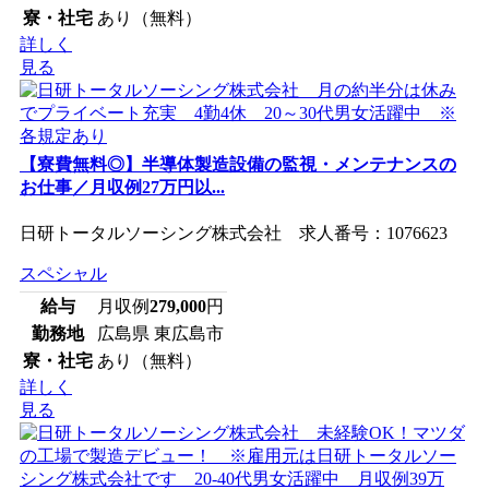
寮・社宅
あり（無料）
詳しく
見る
【寮費無料◎】半導体製造設備の監視・メンテナンスの
お仕事／月収例27万円以...
日研トータルソーシング株式会社 求人番号：1076623
スペシャル
給与
月収例
279,000
円
勤務地
広島県 東広島市
寮・社宅
あり（無料）
詳しく
見る