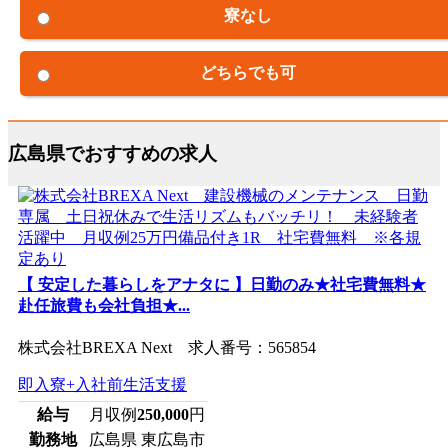
寮なし
どちらでも可
広島県でおすすめの求人
【 安定した暮らしをアナタに 】日勤のみ★社宅費無料★
赴任旅費も会社負担★...
株式会社BREXA Next 求人番号：565854
即入寮+入社前生活支援
給与
月収例
250,000
円
勤務地
広島県 東広島市