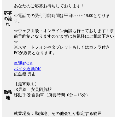
あなたのご応募お待ちしております！
応募
※電話での受付可能時間は平日9:00～19:00となりま
の流
す。
れ
☆ウェブ面談・オンライン面談も行っております！事
前予約制となりますのでまずはお気軽にご相談下さい
☆
※スマートフォンやタブレットもしくはカメラ付き
PCが必要となります。
車通勤OK
バイク通勤OK
広島県 呉市
【最寄駅１】
JR呉線 安芸阿賀駅
勤務
移動手段:自動車（所要時間10分～15分）
地
就業場所：勤務地、その他会社が指定する範囲