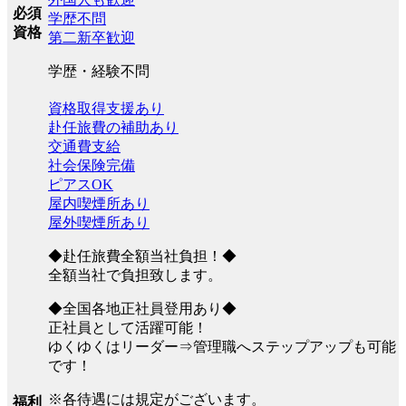
必須
学歴不問
資格
第二新卒歓迎
学歴・経験不問
資格取得支援あり
赴任旅費の補助あり
交通費支給
社会保険完備
ピアスOK
屋内喫煙所あり
屋外喫煙所あり
◆赴任旅費全額当社負担！◆
全額当社で負担致します。
◆全国各地正社員登用あり◆
正社員として活躍可能！
ゆくゆくはリーダー⇒管理職へステップアップも可能
です！
※各待遇には規定がございます。
福利