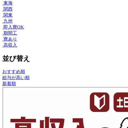
東海
関西
関東
九州
即入寮OK
期間工
寮あり
高収入
並び替え
おすすめ順
給与が高い順
新着順