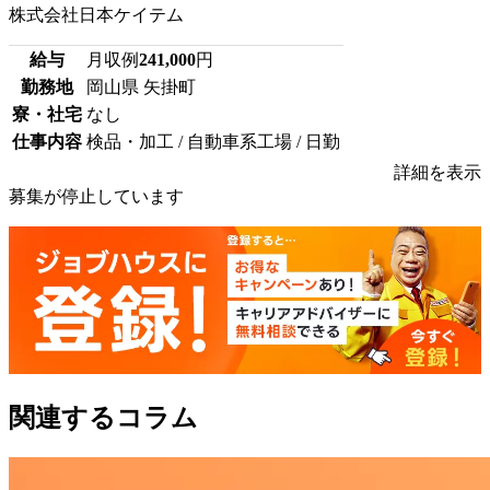
株式会社日本ケイテム
給与
月収例
241,000
円
勤務地
岡山県 矢掛町
寮・社宅
なし
仕事内容
検品・加工 / 自動車系工場 / 日勤
詳細を表示
募集が停止しています
関連するコラム