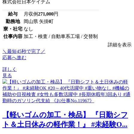
株式会社日本ケイテム
給与
月収例
271,000
円
勤務地
岡山県 矢掛町
寮・社宅
なし
仕事内容
加工・検査 / 自動車系工場 / 交替制
詳細を表示
＼最短45秒で完了／
応募へ進む
詳しく
見る
【軽いゴムの加工・検品】 『日勤シフ
ト＆土日休みの軽作業！』 #未経験O...