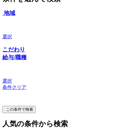
地域
選択
こだわり
給与/職種
選択
条件クリア
この条件で検索
人気の条件から検索