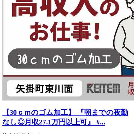
【30ｃｍのゴム加工】 『朝までの夜勤
なし◎月収27.1万円以上可』 #...