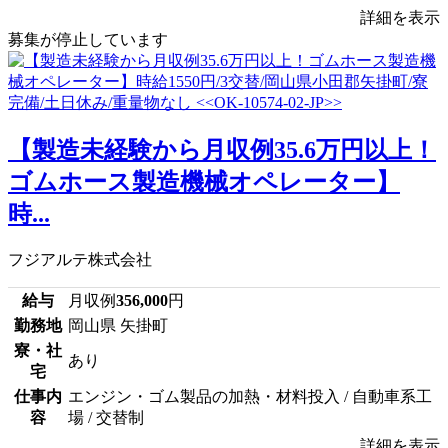
詳細を表示
募集が停止しています
【製造未経験から月収例35.6万円以上！
ゴムホース製造機械オペレーター】
時...
フジアルテ株式会社
給与
月収例
356,000
円
勤務地
岡山県 矢掛町
寮・社
あり
宅
仕事内
エンジン・ゴム製品の加熱・材料投入 / 自動車系工
容
場 / 交替制
詳細を表示