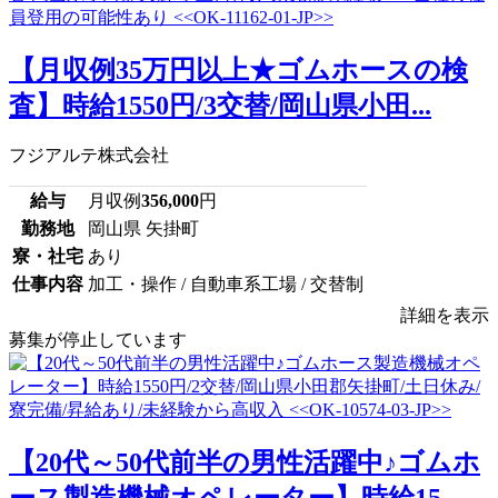
【月収例35万円以上★ゴムホースの検
査】時給1550円/3交替/岡山県小田...
フジアルテ株式会社
給与
月収例
356,000
円
勤務地
岡山県 矢掛町
寮・社宅
あり
仕事内容
加工・操作 / 自動車系工場 / 交替制
詳細を表示
募集が停止しています
【20代～50代前半の男性活躍中♪ゴムホ