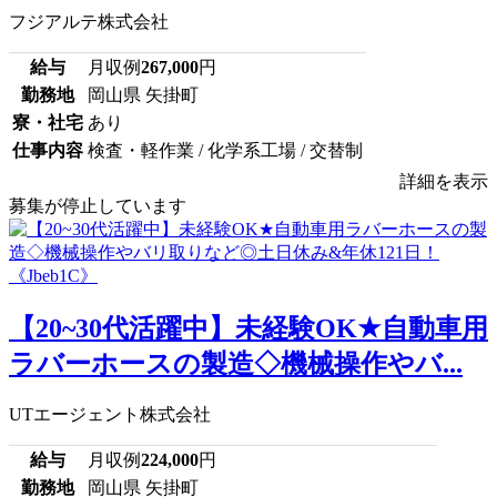
フジアルテ株式会社
給与
月収例
267,000
円
勤務地
岡山県 矢掛町
寮・社宅
あり
仕事内容
検査・軽作業 / 化学系工場 / 交替制
詳細を表示
募集が停止しています
【20~30代活躍中】未経験OK★自動車用
ラバーホースの製造◇機械操作やバ...
UTエージェント株式会社
給与
月収例
224,000
円
勤務地
岡山県 矢掛町