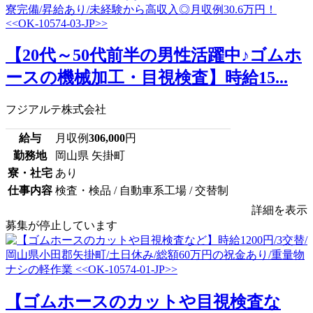
【20代～50代前半の男性活躍中♪ゴムホ
ースの機械加工・目視検査】時給15...
フジアルテ株式会社
給与
月収例
306,000
円
勤務地
岡山県 矢掛町
寮・社宅
あり
仕事内容
検査・検品 / 自動車系工場 / 交替制
詳細を表示
募集が停止しています
【ゴムホースのカットや目視検査な