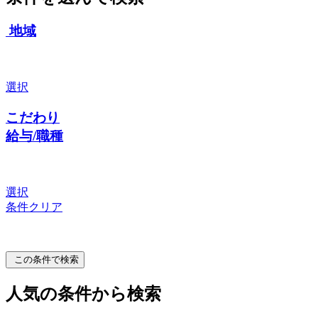
地域
選択
こだわり
給与/職種
選択
条件クリア
この条件で検索
人気の条件から検索