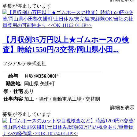
募集が停止しています
【月収例35万円以上★ゴムホースの検
査】時給1550円/3交替/岡山県小田...
フジアルテ株式会社
給与
月収例
356,000
円
勤務地
岡山県 矢掛町
寮・社宅
あり
仕事内容
加工・操作 / 自動車系工場 / 交替制
詳細を表示
募集が停止しています