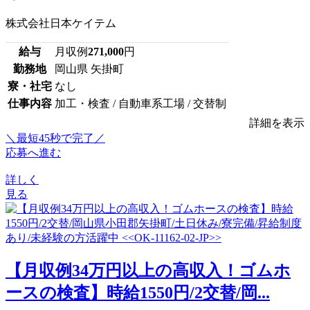
株式会社日本ケイテム
給与
月収例
271,000
円
勤務地
岡山県 矢掛町
寮・社宅
なし
仕事内容
加工・検査 / 自動車系工場 / 交替制
詳細を表示
＼最短45秒で完了／
応募へ進む
詳しく
見る
【月収例34万円以上の高収入！ゴムホ
ースの検査】時給1550円/2交替/岡...