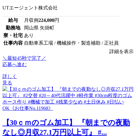
UTエージェント株式会社
給与
月収例
224,000
円
勤務地
岡山県 矢掛町
寮・社宅
あり
仕事内容
自動車系工場 / 機械操作・製造補助 / 正社員
詳細を表示
＼最短45秒で完了／
応募へ進む
詳しく
見る
【30ｃｍのゴム加工】 『朝までの夜勤
なし◎月収27.1万円以上可』 #...