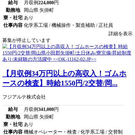
給与
月収例
224,000
円
勤務地
岡山県 矢掛町
寮・社宅
あり
仕事内容
化学系工場 / 機械操作・製造補助 / 正社員
詳細を表示
募集が停止しています
【月収例34万円以上の高収入！ゴムホ
ースの検査】時給1550円/2交替/岡...
フジアルテ株式会社
給与
月収例
341,000
円
勤務地
岡山県 矢掛町
寮・社宅
あり
仕事内容
機械オペレーター・検査 / 化学系工場 / 交替制