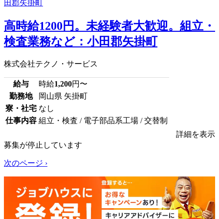
高時給1200円。未経験者大歓迎。組立・
検査業務など：小田郡矢掛町
株式会社テクノ・サービス
給与
時給
1,200
円〜
勤務地
岡山県 矢掛町
寮・社宅
なし
仕事内容
組立・検査 / 電子部品系工場 / 交替制
詳細を表示
募集が停止しています
次のページ ›