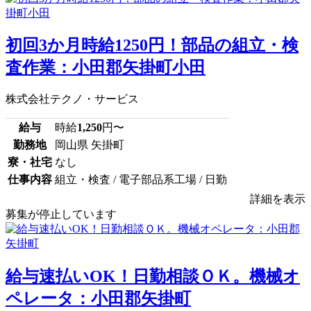
初回3か月時給1250円！部品の組立・検
査作業：小田郡矢掛町小田
株式会社テクノ・サービス
給与
時給
1,250
円〜
勤務地
岡山県 矢掛町
寮・社宅
なし
仕事内容
組立・検査 / 電子部品系工場 / 日勤
詳細を表示
募集が停止しています
給与速払いOK！日勤相談ＯＫ。機械オ
ペレータ：小田郡矢掛町