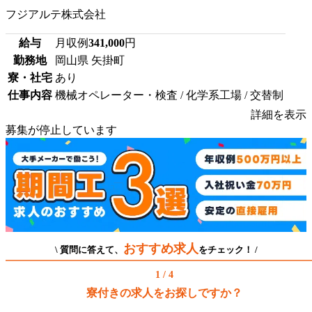
フジアルテ株式会社
給与
月収例
341,000
円
勤務地
岡山県 矢掛町
寮・社宅
あり
仕事内容
機械オペレーター・検査 / 化学系工場 / 交替制
詳細を表示
募集が停止しています
おすすめ求人
\ 質問に答えて、
をチェック！ /
1 / 4
寮付きの求人をお探しですか？