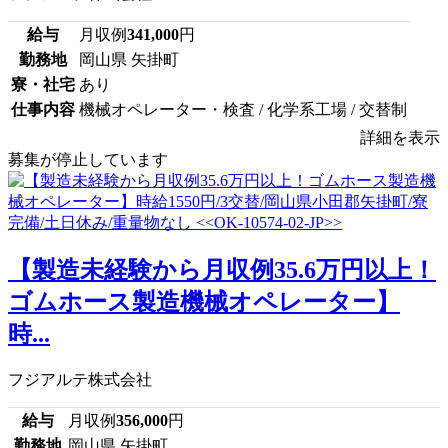
給与
月収例
341,000
円
勤務地
岡山県 矢掛町
寮・社宅
あり
仕事内容
機械オペレーター・検査 / 化学系工場 / 交替制
詳細を表示
募集が停止しています
【製造未経験から月収例35.6万円以上！
ゴムホース製造機械オペレーター】
時...
フジアルテ株式会社
給与
月収例
356,000
円
勤務地
岡山県 矢掛町