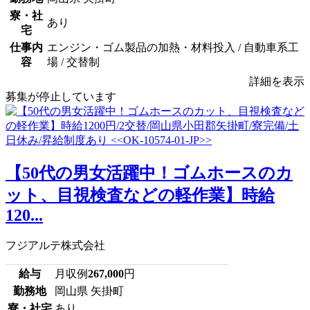
寮・社
あり
宅
仕事内
エンジン・ゴム製品の加熱・材料投入 / 自動車系工
容
場 / 交替制
詳細を表示
募集が停止しています
【50代の男女活躍中！ゴムホースのカ
ット、目視検査などの軽作業】時給
120...
フジアルテ株式会社
給与
月収例
267,000
円
勤務地
岡山県 矢掛町
寮・社宅
あり