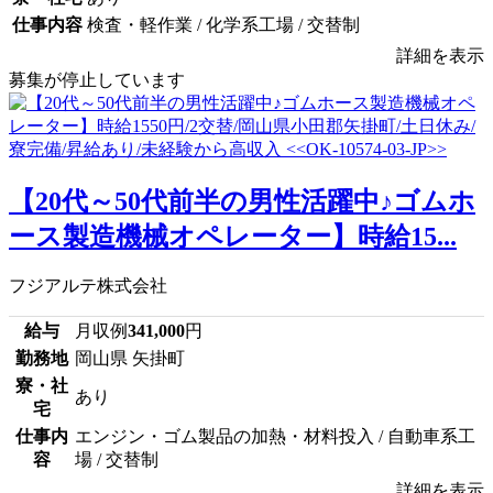
仕事内容
検査・軽作業 / 化学系工場 / 交替制
詳細を表示
募集が停止しています
【20代～50代前半の男性活躍中♪ゴムホ
ース製造機械オペレーター】時給15...
フジアルテ株式会社
給与
月収例
341,000
円
勤務地
岡山県 矢掛町
寮・社
あり
宅
仕事内
エンジン・ゴム製品の加熱・材料投入 / 自動車系工
容
場 / 交替制
詳細を表示