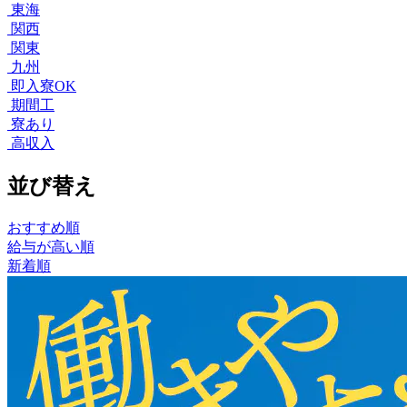
東海
関西
関東
九州
即入寮OK
期間工
寮あり
高収入
並び替え
おすすめ順
給与が高い順
新着順