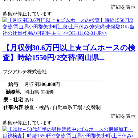
詳細を表示
募集が停止しています
【月収例30.6万円以上★ゴムホースの検
査】時給1550円/2交替/岡山県...
フジアルテ株式会社
給与
月収例
306,000
円
勤務地
岡山県 矢掛町
寮・社宅
あり
仕事内容
検査・検品 / 自動車系工場 / 交替制
詳細を表示
募集が停止しています