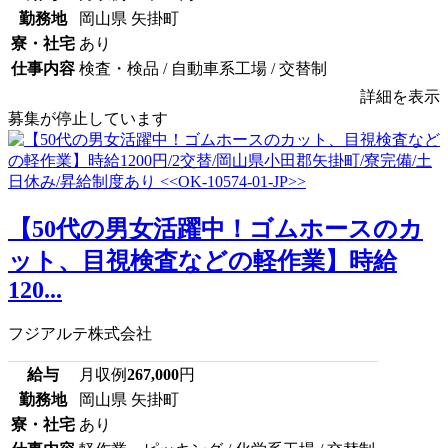
勤務地
岡山県 矢掛町
寮・社宅
あり
仕事内容
検査・検品 / 自動車系工場 / 交替制
詳細を表示
募集が停止しています
【50代の男女活躍中！ゴムホースのカ
ット、目視検査などの軽作業】時給
120...
フジアルテ株式会社
給与
月収例
267,000
円
勤務地
岡山県 矢掛町
寮・社宅
あり