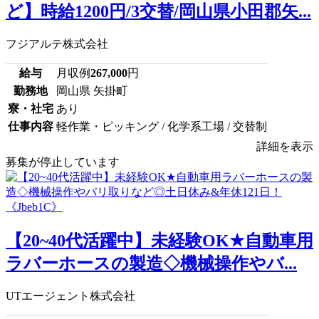
ど】時給1200円/3交替/岡山県小田郡矢...
フジアルテ株式会社
給与
月収例
267,000
円
勤務地
岡山県 矢掛町
寮・社宅
あり
仕事内容
軽作業・ピッキング / 化学系工場 / 交替制
詳細を表示
募集が停止しています
【20~40代活躍中】未経験OK★自動車用
ラバーホースの製造◇機械操作やバ...
UTエージェント株式会社