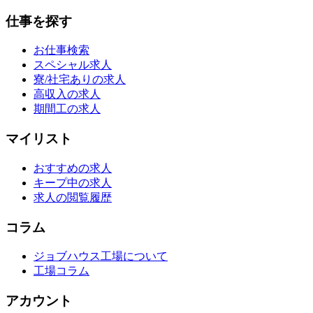
仕事を探す
お仕事検索
スペシャル求人
寮/社宅ありの求人
高収入の求人
期間工の求人
マイリスト
おすすめの求人
キープ中の求人
求人の閲覧履歴
コラム
ジョブハウス工場について
工場コラム
アカウント