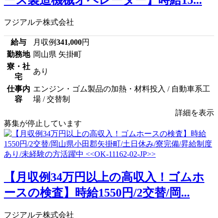
ース製造機械オペレーター】時給15...
フジアルテ株式会社
給与
月収例
341,000
円
勤務地
岡山県 矢掛町
寮・社
あり
宅
仕事内
エンジン・ゴム製品の加熱・材料投入 / 自動車系工
容
場 / 交替制
詳細を表示
募集が停止しています
【月収例34万円以上の高収入！ゴムホ
ースの検査】時給1550円/2交替/岡...
フジアルテ株式会社