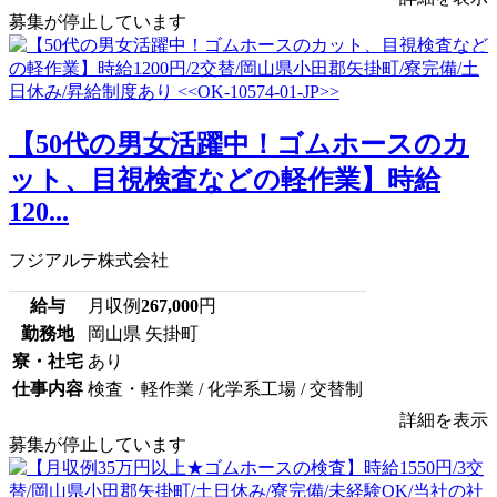
募集が停止しています
【50代の男女活躍中！ゴムホースのカ
ット、目視検査などの軽作業】時給
120...
フジアルテ株式会社
給与
月収例
267,000
円
勤務地
岡山県 矢掛町
寮・社宅
あり
仕事内容
検査・軽作業 / 化学系工場 / 交替制
詳細を表示
募集が停止しています