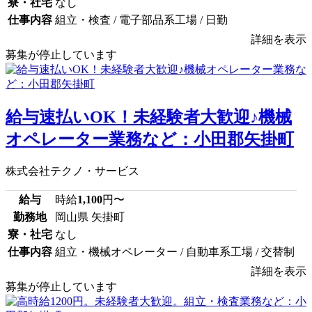
寮・社宅
なし
仕事内容
組立・検査 / 電子部品系工場 / 日勤
詳細を表示
募集が停止しています
給与速払いOK！未経験者大歓迎♪機械
オペレーター業務など：小田郡矢掛町
株式会社テクノ・サービス
給与
時給
1,100
円〜
勤務地
岡山県 矢掛町
寮・社宅
なし
仕事内容
組立・機械オペレーター / 自動車系工場 / 交替制
詳細を表示
募集が停止しています