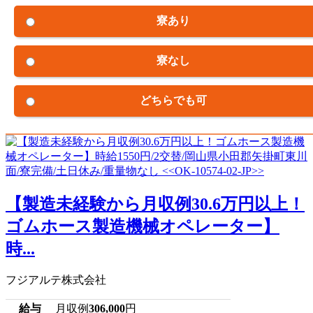
寮あり
寮なし
どちらでも可
【製造未経験から月収例30.6万円以上！
ゴムホース製造機械オペレーター】
時...
フジアルテ株式会社
給与
月収例
306,000
円