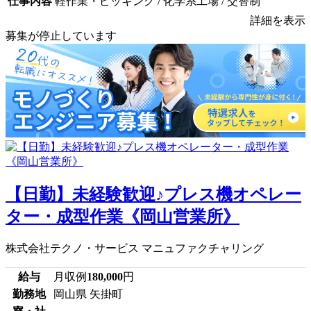
仕事内容
軽作業・ピッキング / 化学系工場 / 交替制
詳細を表示
募集が停止しています
【日勤】未経験歓迎♪プレス機オペレー
ター・成型作業《岡山営業所》
株式会社テクノ・サービス マニュファクチャリング
給与
月収例
180,000
円
勤務地
岡山県 矢掛町