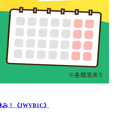
み！《JWVB1C》