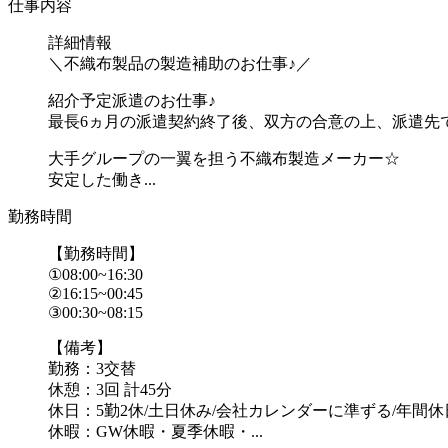
仕事内容
詳細情報
＼不織布製品の製造補助のお仕事♪／
紹介予定派遣のお仕事♪
最長6ヵ月の派遣契約終了後、双方の合意の上、派遣先
大手グループの一翼を担う不織布製造メーカー☆
安定した働き...
勤務時間
【勤務時間】
①08:00~16:30
②16:15~00:45
③00:30~08:15
【備考】
勤務：3交替
休憩：3回 計45分
休日：5勤2休/土日休み/会社カレンダーに準ずる/年間休日
休暇：GW休暇・夏季休暇・...