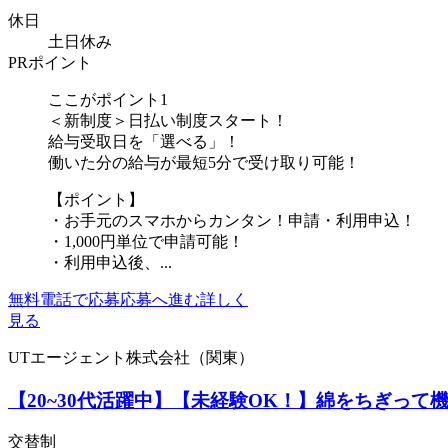
休日
土日休み
PRポイント
ここがポイント1
＜新制度＞日払い制度スタート！
給与受取日を「選べる」！
働いた分の給与が最短5分で受け取り可能！
【ポイント】
・お手元のスマホからカンタン！申請・利用申込！
・1,000円単位で申請可能！
・利用申込後、...
無料電話で応募
応募へ進む
詳しく
見る
UTエージェント株式会社（関東）
【20~30代活躍中】【未経験OK！】綿をちぎって
交替制