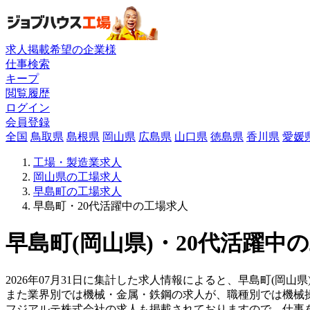
求人掲載希望の企業様
仕事検索
キープ
閲覧履歴
ログイン
会員登録
全国
鳥取県
島根県
岡山県
広島県
山口県
徳島県
香川県
愛媛
工場・製造業求人
岡山県の工場求人
早島町の工場求人
早島町・20代活躍中の工場求人
早島町(岡山県)・20代活躍中
2026年07月31日に集計した求人情報によると、早島町(岡山
また業界別では機械・金属・鉄鋼の求人が、職種別では機械
フジアルテ株式会社の求人も掲載されておりますので、仕事