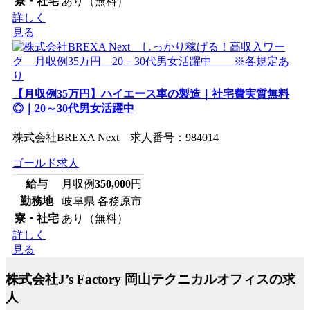
寮・社宅
あり（無料）
詳しく
見る
【月収例35万円】ハイエース車の製造｜社宅費実質無料
◎｜20～30代男女活躍中
株式会社BREXA Next 求人番号：984014
ゴールド求人
給与
月収例
350,000
円
勤務地
岐阜県 各務原市
寮・社宅
あり（無料）
詳しく
見る
株式会社J’s Factory 岡山テクニカルオフィスの求
人