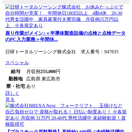
座り作業がメイン♪＜半導体製造設備の点検と点検データ
のPC入力業務＞年間休...
日研トータルソーシング株式会社 求人番号：947835
スペシャル
給与
月収例
255,000
円
勤務地
広島県 東広島市
寮・社宅
あり
詳しく
見る
【プラスチック原料製造】高時給1,600円／未経験活躍中