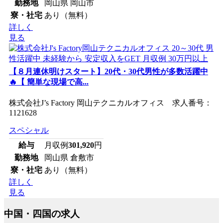
勤務地
岡山県 岡山市
寮・社宅
あり（無料）
詳しく
見る
【８月連休明けスタート】20代・30代男性が多数活躍中
🔥【 簡単な現場で高...
株式会社J’s Factory 岡山テクニカルオフィス 求人番号：
1121628
スペシャル
給与
月収例
301,920
円
勤務地
岡山県 倉敷市
寮・社宅
あり（無料）
詳しく
見る
中国・四国の求人