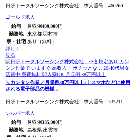
日研トータルソーシング株式会社 求人番号：460260
ゴールド求人
給与
月収例
409,000
円
勤務地
東京都 羽村市
寮・社宅
あり（無料）
詳しく
見る
＼カンタン作業／月収例38万円以上♪｜スマホなどに使用
される電子部品の機械...
日研トータルソーシング株式会社 求人番号：335211
シルバー求人
給与
月収例
385,000
円
勤務地
島根県 出雲市