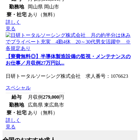
勤務地
岡山県 岡山市
寮・社宅
あり（無料）
詳しく
見る
【寮費無料◎】半導体製造設備の監視・メンテナンスの
お仕事／月収例27万円以...
日研トータルソーシング株式会社 求人番号：1076623
スペシャル
給与
月収例
279,000
円
勤務地
広島県 東広島市
寮・社宅
あり（無料）
詳しく
見る