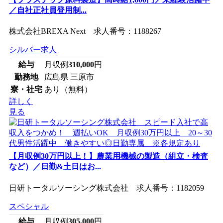
／自社正社員登用制...
株式会社BREXA Next 求人番号：1188267
シルバー求人
給与
月収例
310,000
円
勤務地
広島県 三原市
寮・社宅
あり（無料）
詳しく
見る
【月収例30万円以上！】農業用機械の製造（組立・検査
など）／日勤&土日はお...
日研トータルソーシング株式会社 求人番号：1182059
スペシャル
給与
月収例
305,000
円