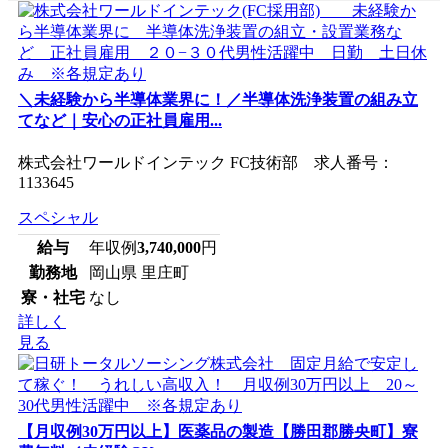
＼未経験から半導体業界に！／半導体洗浄装置の組み立
てなど｜安心の正社員雇用...
株式会社ワールドインテック FC技術部 求人番号：
1133645
スペシャル
給与
年収例
3,740,000
円
勤務地
岡山県 里庄町
寮・社宅
なし
詳しく
見る
【月収例30万円以上】医薬品の製造【勝田郡勝央町】寮