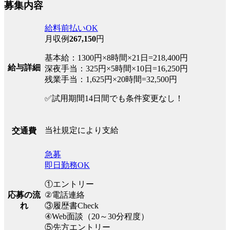
募集内容
給料前払いOK
月収例
267,150
円
基本給：1300円×8時間×21日=218,400円
給与詳細
深夜手当：325円×5時間×10日=16,250円
残業手当：1,625円×20時間=32,500円
✅試用期間14日間でも条件変更なし！
当社規定により支給
交通費
急募
即日勤務OK
①エントリー
応募の流
②電話連絡
れ
③履歴書Check
④Web面談（20～30分程度）
⑤先方エントリー