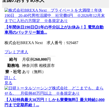
全国のおすすめ求人
【年間休日190日◎1年の半分以上がお休み！】電気自動
車用のバッテリー製造...
株式会社BREXA Next 求人番号：929487
プレミア求人
給与
月収例
260,000
円
勤務地
神奈川県 相模原市
寮・社宅
あり（無料）
詳しく
見る
【入社特典最大30万円！しかも寮費無料】最大時給2,000
円まで定期昇給！...