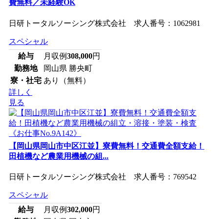
費無料／未経験OK
日研トータルソーシング株式会社 求人番号：1062981
スペシャル
給与
月収例
308,000
円
勤務地
岡山県 勝央町
寮・社宅
あり（無料）
詳しく
見る
【岡山県岡山市中区江並】寮費無料！交通費全額支給！
田植機など農業用機械の組...
日研トータルソーシング株式会社 求人番号：769542
スペシャル
給与
月収例
302,000
円