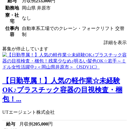
給与
月収例
253,000
円
勤務地
岡山県 井原市
寮・社
なし
宅
仕事内
自動車系工場でのクレーン・フォークリフト 交替
容
制
詳細を表示
募集が停止しています
【日勤専属！】人気の軽作業☆未経験
OK♪プラスチック容器の目視検査・梱
包！...
UTエージェント株式会社
給与
月収例
205,000
円