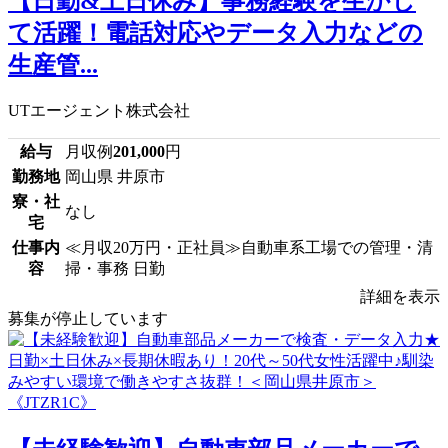
【日勤&土日休み】事務経験を生かし
て活躍！電話対応やデータ入力などの
生産管...
UTエージェント株式会社
給与
月収例
201,000
円
勤務地
岡山県 井原市
寮・社
なし
宅
仕事内
≪月収20万円・正社員≫自動車系工場での管理・清
容
掃・事務 日勤
詳細を表示
募集が停止しています