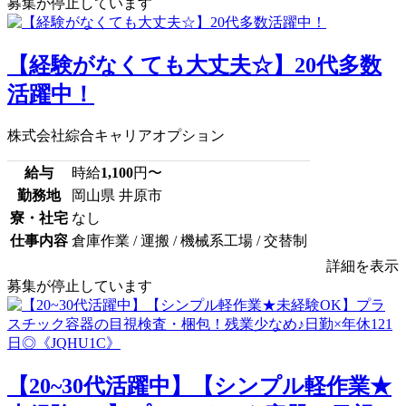
募集が停止しています
【経験がなくても大丈夫☆】20代多数
活躍中！
株式会社綜合キャリアオプション
給与
時給
1,100
円〜
勤務地
岡山県 井原市
寮・社宅
なし
仕事内容
倉庫作業 / 運搬 / 機械系工場 / 交替制
詳細を表示
募集が停止しています
【20~30代活躍中】【シンプル軽作業★