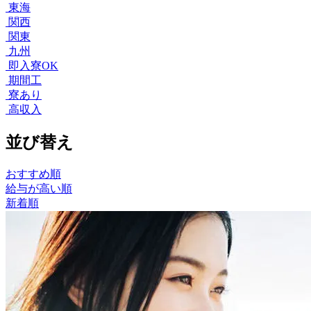
東海
関西
関東
九州
即入寮OK
期間工
寮あり
高収入
並び替え
おすすめ順
給与が高い順
新着順