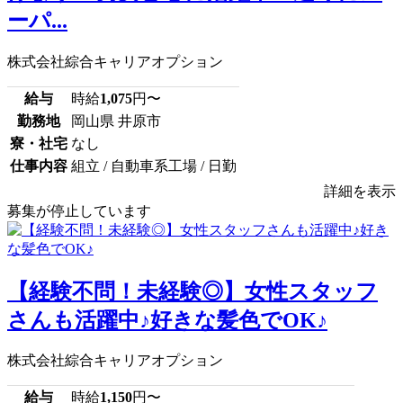
ーパ...
株式会社綜合キャリアオプション
給与
時給
1,075
円〜
勤務地
岡山県 井原市
寮・社宅
なし
仕事内容
組立 / 自動車系工場 / 日勤
詳細を表示
募集が停止しています
【経験不問！未経験◎】女性スタッフ
さんも活躍中♪好きな髪色でOK♪
株式会社綜合キャリアオプション
給与
時給
1,150
円〜