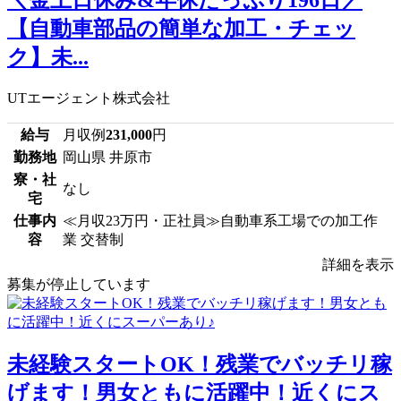
【自動車部品の簡単な加工・チェッ
ク】未...
UTエージェント株式会社
給与
月収例
231,000
円
勤務地
岡山県 井原市
寮・社
なし
宅
仕事内
≪月収23万円・正社員≫自動車系工場での加工作
容
業 交替制
詳細を表示
募集が停止しています
未経験スタートOK！残業でバッチリ稼
げます！男女ともに活躍中！近くにス