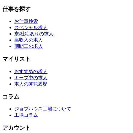
仕事を探す
お仕事検索
スペシャル求人
寮/社宅ありの求人
高収入の求人
期間工の求人
マイリスト
おすすめの求人
キープ中の求人
求人の閲覧履歴
コラム
ジョブハウス工場について
工場コラム
アカウント