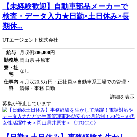
【未経験歓迎】自動車部品メーカーで
検査・データ入力★日勤×土日休み×長
期休...
UTエージェント株式会社
給与
月収例
206,000
円
勤務地
岡山県 井原市
寮・社
なし
宅
仕事内
≪月収20.5万円・正社員≫自動車系工場での管理・
容
清掃・事務 日勤
詳細を表示
募集が停止しています