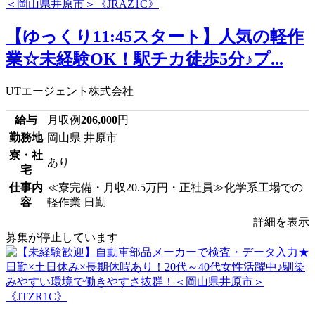
【ゆっくり11:45スタート】人気の軽作
業☆未経験OK！駅チカ徒歩5分♪プ...
UTエージェント株式会社
給与
月収例
206,000
円
勤務地
岡山県 井原市
寮・社
あり
宅
仕事内
≪寮完備・月収20.5万円・正社員≫化学系工場での
容
軽作業 日勤
詳細を表示
募集が停止しています