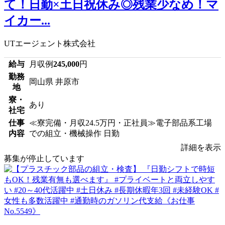
て！日勤×土日祝休み◎残業少なめ！マ
イカー...
UTエージェント株式会社
給与
月収例
245,000
円
勤務
岡山県 井原市
地
寮・
あり
社宅
仕事
≪寮完備・月収24.5万円・正社員≫電子部品系工場
内容
での組立・機械操作 日勤
詳細を表示
募集が停止しています