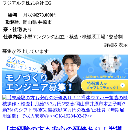
フジアルテ株式会社 EG
給与
月収例
273,000
円
勤務地
岡山県 井原市
寮・社宅
あり
仕事内容
小型エンジンの組立・検査 / 機械系工場 / 交替制
詳細を表示
募集が停止しています
【未経験の方も安心の研修あり！半導