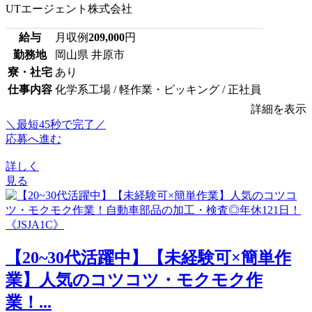
UTエージェント株式会社
給与
月収例
209,000
円
勤務地
岡山県 井原市
寮・社宅
あり
仕事内容
化学系工場 / 軽作業・ピッキング / 正社員
詳細を表示
＼最短45秒で完了／
応募へ進む
詳しく
見る
【20~30代活躍中】【未経験可×簡単作
業】人気のコツコツ・モクモク作
業！...