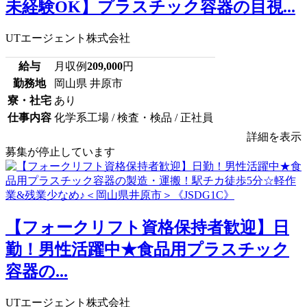
未経験OK】プラスチック容器の目視...
UTエージェント株式会社
給与
月収例
209,000
円
勤務地
岡山県 井原市
寮・社宅
あり
仕事内容
化学系工場 / 検査・検品 / 正社員
詳細を表示
募集が停止しています
【フォークリフト資格保持者歓迎】日
勤！男性活躍中★食品用プラスチック
容器の...
UTエージェント株式会社