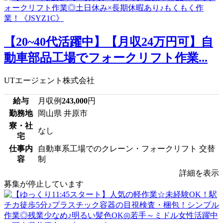
【20~40代活躍中】【月収24万円可】自
動車部品工場でフォークリフト作業...
UTエージェント株式会社
給与
月収例
243,000
円
勤務地
岡山県 井原市
寮・社
なし
宅
仕事内
自動車系工場でのクレーン・フォークリフト 交替
容
制
詳細を表示
募集が停止しています