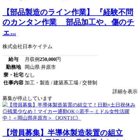
【部品製造のライン作業】 『経験不問
のカンタン作業 部品加工や、傷のチ
ェ...
株式会社日本ケイテム
給与
月収例
250,000
円
勤務地
岡山県 井原市
寮・社宅
なし
仕事内容
加工・製造 / 建築系工場 / 交替制
詳細を表示
募集が停止しています
【増員募集】半導体製造装置の組立