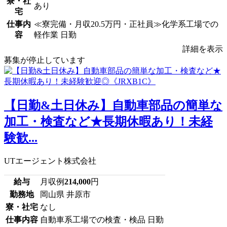
寮・社
あり
宅
仕事内
≪寮完備・月収20.5万円・正社員≫化学系工場での
容
軽作業 日勤
詳細を表示
募集が停止しています
【日勤&土日休み】自動車部品の簡単な
加工・検査など★長期休暇あり！未経
験歓...
UTエージェント株式会社
給与
月収例
214,000
円
勤務地
岡山県 井原市
寮・社宅
なし
仕事内容
自動車系工場での検査・検品 日勤