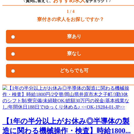
おすすめ求人
\ 質問に答えて、
をチェック！ /
1 / 4
寮付きの求人をお探しですか？
寮あり
寮なし
どちらでも可
【1年の半分以上がお休み◎半導体の製
造に関わる機械操作・検査】時給1800...