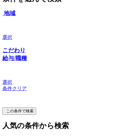
地域
選択
こだわり
給与/職種
選択
条件クリア
この条件で検索
人気の条件から検索