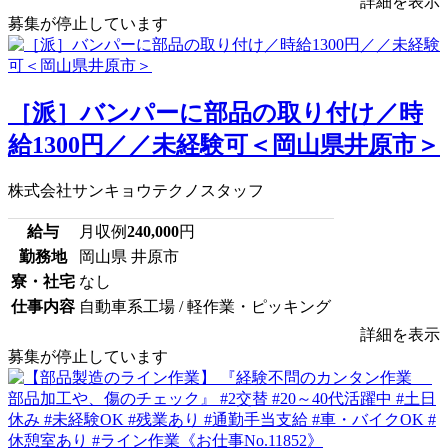
詳細を表示
募集が停止しています
［派］バンパーに部品の取り付け／時
給1300円／／未経験可＜岡山県井原市＞
株式会社サンキョウテクノスタッフ
給与
月収例
240,000
円
勤務地
岡山県 井原市
寮・社宅
なし
仕事内容
自動車系工場 / 軽作業・ピッキング
詳細を表示
募集が停止しています