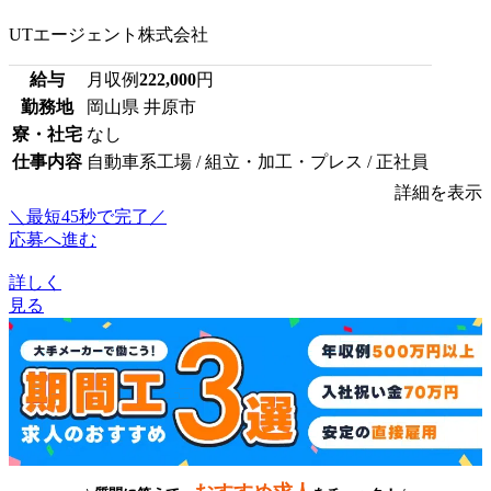
UTエージェント株式会社
給与
月収例
222,000
円
勤務地
岡山県 井原市
寮・社宅
なし
仕事内容
自動車系工場 / 組立・加工・プレス / 正社員
詳細を表示
＼最短45秒で完了／
応募へ進む
詳しく
見る