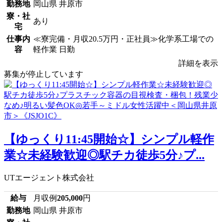
勤務地
岡山県 井原市
寮・社
あり
宅
仕事内
≪寮完備・月収20.5万円・正社員≫化学系工場での
容
軽作業 日勤
詳細を表示
募集が停止しています
【ゆっくり11:45開始☆】シンプル軽作
業☆未経験歓迎◎駅チカ徒歩5分♪プ...
UTエージェント株式会社
給与
月収例
205,000
円
勤務地
岡山県 井原市