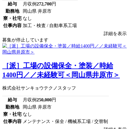
給与
月収例
272,700
円
勤務地
岡山県 井原市
寮・社宅
なし
仕事内容
加工・検査 / 自動車系工場
詳細を表示
募集が停止しています
［派］工場の設備保全・塗装／時給
1400円／／未経験可＜岡山県井原市＞
株式会社サンキョウテクノスタッフ
給与
月収例
250,000
円
勤務地
岡山県 井原市
寮・社宅
なし
仕事内容
メンテナンス・保全 / 機械系工場 / 交替制