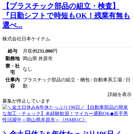
【プラスチック部品の組立・検査】
『日勤シフトで時短もOK！残業有無も
選べ...
株式会社日本ケイテム
給与
月収例
231,000
円
勤務地
岡山県 井原市
寮・社
なし
宅
仕事内
プラスチック部品の組立・梱包 / 自動車系工場 / 日
容
勤
詳細を表示
募集が停止しています
＼金土日休み&年休たっぷり196日／