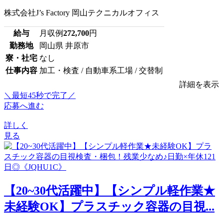
株式会社J’s Factory 岡山テクニカルオフィス
給与
月収例
272,700
円
勤務地
岡山県 井原市
寮・社宅
なし
仕事内容
加工・検査 / 自動車系工場 / 交替制
詳細を表示
＼最短45秒で完了／
応募へ進む
詳しく
見る
【20~30代活躍中】【シンプル軽作業★
未経験OK】プラスチック容器の目視...