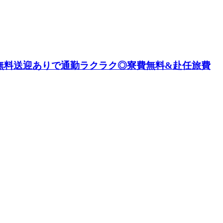
！無料送迎ありで通勤ラクラク◎寮費無料&赴任旅費