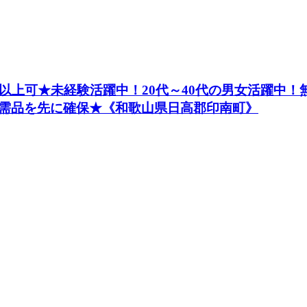
以上可★未経験活躍中！20代～40代の男女活躍中
需品を先に確保★《和歌山県日高郡印南町》