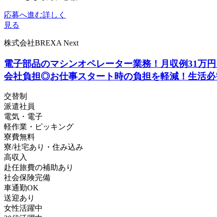
応募へ進む
詳しく
見る
株式会社BREXA Next
電子部品のマシンオペレーター業務！月収例31万円
会社負担◎お仕事スタート時の負担を軽減！生活必
交替制
派遣社員
電気・電子
軽作業・ピッキング
寮費無料
寮/社宅あり・住み込み
高収入
赴任旅費の補助あり
社会保険完備
車通勤OK
送迎あり
女性活躍中