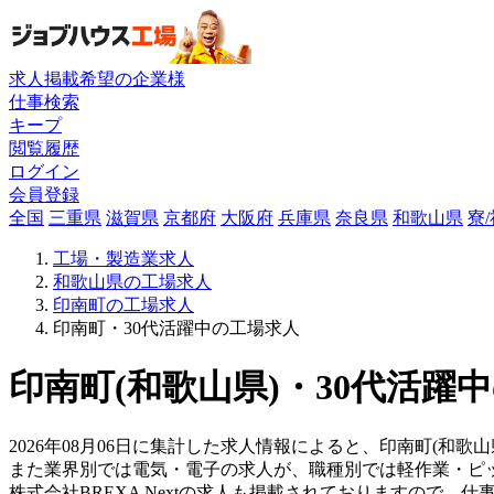
求人掲載希望の企業様
仕事検索
キープ
閲覧履歴
ログイン
会員登録
全国
三重県
滋賀県
京都府
大阪府
兵庫県
奈良県
和歌山県
寮
工場・製造業求人
和歌山県の工場求人
印南町の工場求人
印南町・30代活躍中の工場求人
印南町(和歌山県)・30代活躍
2026年08月06日に集計した求人情報によると、印南町(和歌山
また業界別では電気・電子の求人が、職種別では軽作業・ピ
株式会社BREXA Nextの求人も掲載されておりますので、