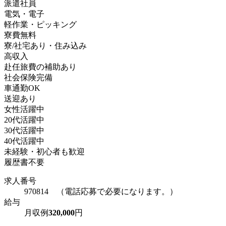
派遣社員
電気・電子
軽作業・ピッキング
寮費無料
寮/社宅あり・住み込み
高収入
赴任旅費の補助あり
社会保険完備
車通勤OK
送迎あり
女性活躍中
20代活躍中
30代活躍中
40代活躍中
未経験・初心者も歓迎
履歴書不要
求人番号
970814 （電話応募で必要になります。）
給与
月収例
320,000
円