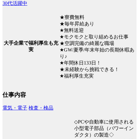
30代活躍中
★寮費無料
★毎年昇給あり
★無料送迎
★モクモクと取り組めるお仕事
大手企業で福利厚生も充
★空調完備の綺麗な職場
実
★GW/夏季/年末年始の長期休暇あ
り♪
★年間休日133日！
★未経験から挑戦できる！
★福利厚生充実
仕事内容
電気・電子
検査・検品
◇PCや自動車に使用される
小型電子部品（パワーイン
ダクタ）の製造◇