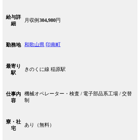
給与詳
月収例
304,980
円
細
和歌山県
印南町
勤務地
最寄り
きのくに線 稲原駅
駅
機械オペレーター・検査 / 電子部品系工場 / 交替
仕事内
制
容
寮・社
あり（無料）
宅