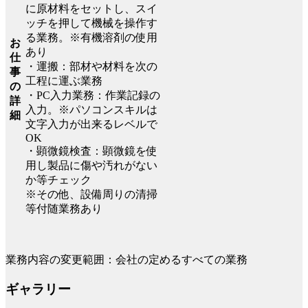
に原材料をセットし、スイ
ッチを押して機械を操作す
る業務。※有機溶剤の使用
お
あり
仕
・運搬：部材や材料を次の
事
工程に運ぶ業務
の
・PC入力業務：作業記録の
詳
入力。※パソコンスキルは
細
文字入力が出来るレベルで
OK
・顕微鏡検査：顕微鏡を使
用し製品に傷や汚れがない
か等チェック
※その他、設備周りの清掃
等付随業務あり
業務内容の変更範囲：会社の定めるすべての業務
ギャラリー