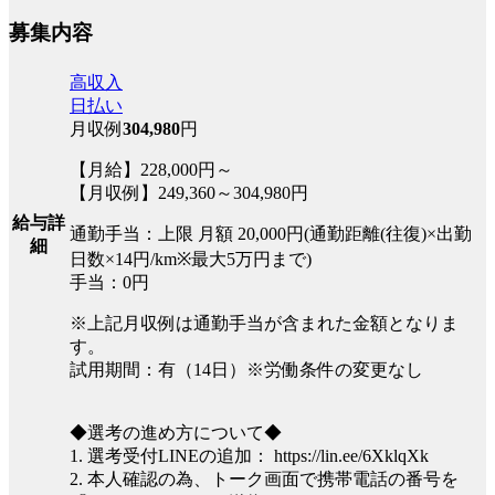
募集内容
高収入
日払い
月収例
304,980
円
【月給】228,000円～
【月収例】249,360～304,980円
給与詳
通勤手当：上限 月額 20,000円(通勤距離(往復)×出勤
細
日数×14円/km※最大5万円まで)
手当：0円
※上記月収例は通勤手当が含まれた金額となりま
す。
試用期間：有（14日）※労働条件の変更なし
◆選考の進め方について◆
1. 選考受付LINEの追加： https://lin.ee/6XklqXk
2. 本人確認の為、トーク画面で携帯電話の番号を