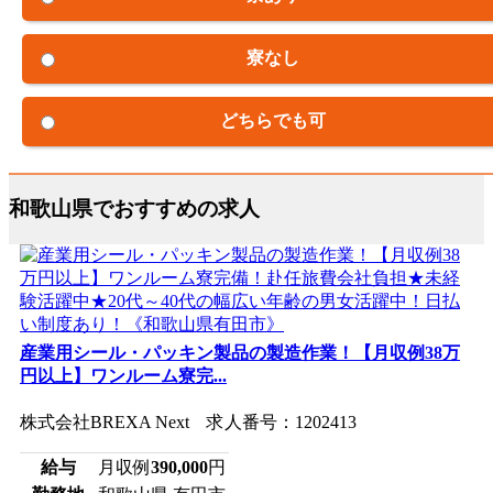
寮なし
どちらでも可
和歌山県でおすすめの求人
産業用シール・パッキン製品の製造作業！【月収例38万
円以上】ワンルーム寮完...
株式会社BREXA Next 求人番号：1202413
給与
月収例
390,000
円