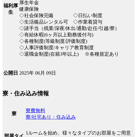
厚生年金
福利厚
健康保険
生
◇社会保険完備 ◇日払い制度
◇生活備品レンタル可 ◇作業着貸与
◇諸手当（残業/深夜/休出/通勤/赴任/引越/寮）
◇有給休暇(6ヶ月以上勤務後付与)
◇各種制度(等級制度/評価制度)
◇人事評価制度/キャリア教育制度
◇退職金制度(在籍3年以上) ※各種規定あり
2025年 06月 09日
公開日
寮・住み込み情報
寮費無料
寮
寮/社宅あり・住み込み
1ルームを始め、様々なタイプのお部屋をご用意
部屋タイ