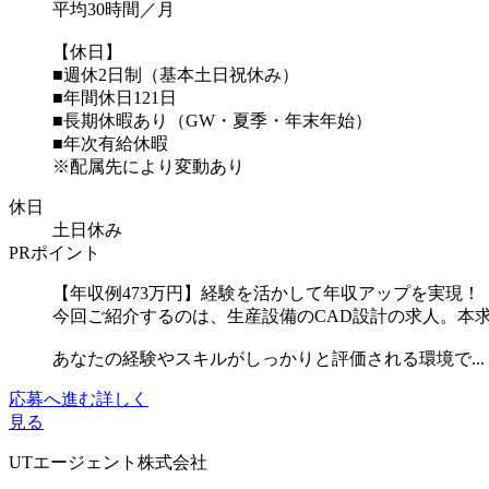
平均30時間／月
【休日】
■週休2日制（基本土日祝休み）
■年間休日121日
■長期休暇あり（GW・夏季・年末年始）
■年次有給休暇
※配属先により変動あり
休日
土日休み
PRポイント
【年収例473万円】経験を活かして年収アップを実現！
今回ご紹介するのは、生産設備のCAD設計の求人。本求
あなたの経験やスキルがしっかりと評価される環境で...
応募へ進む
詳しく
見る
UTエージェント株式会社