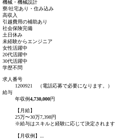
機械・機械設計
寮/社宅あり・住み込み
高収入
引越費用の補助あり
社会保険完備
土日休み
未経験からエンジニア
女性活躍中
20代活躍中
30代活躍中
学歴不問
求人番号
1200921 （電話応募で必要になります。）
給与
年収例
4,730,000
円
【月給】
25万〜30万7,398円
※給与はスキルと経験に応じて決定されます
【月収例】...