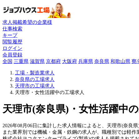
求人掲載希望の企業様
仕事検索
キープ
閲覧履歴
ログイン
会員登録
全国
三重県
滋賀県
京都府
大阪府
兵庫県
奈良県
和歌山県
寮
工場・製造業求人
奈良県の工場求人
天理市の工場求人
天理市・女性活躍中の工場求人
天理市(奈良県)・女性活躍中の
2026年08月06日に集計した求人情報によると、天理市(奈良県
また業界別では機械・金属・鉄鋼の求人が、職種別では軽作
株式会社ヨコタエンタープライズ(製造)の求人も掲載されて