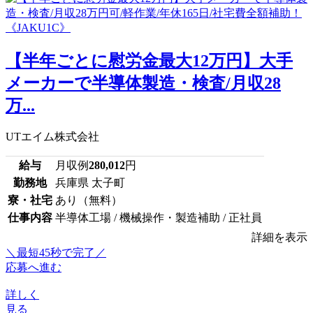
【半年ごとに慰労金最大12万円】大手
メーカーで半導体製造・検査/月収28
万...
UTエイム株式会社
給与
月収例
280,012
円
勤務地
兵庫県 太子町
寮・社宅
あり（無料）
仕事内容
半導体工場 / 機械操作・製造補助 / 正社員
詳細を表示
＼最短45秒で完了／
応募へ進む
詳しく
見る