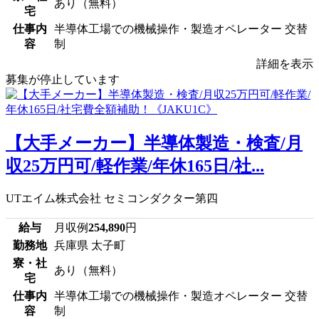
あり（無料）
宅
仕事内
半導体工場での機械操作・製造オペレーター 交替
容
制
詳細を表示
募集が停止しています
【大手メーカー】半導体製造・検査/月
収25万円可/軽作業/年休165日/社...
UTエイム株式会社 セミコンダクター第四
給与
月収例
254,890
円
勤務地
兵庫県 太子町
寮・社
あり（無料）
宅
仕事内
半導体工場での機械操作・製造オペレーター 交替
容
制