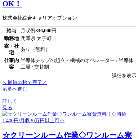
OK！
株式会社綜合キャリアオプション
給与
月収例
336,000
円
勤務地
兵庫県 太子町
寮・社
あり（無料）
宅
仕事内
半導体チップの組立・機械のオペレーター / 半導体
容
工場 / 交替制
詳細を表示
＼最短45秒で完了／
応募へ進む
詳しく
見る
☆クリーンルーム作業◇ワンルーム寮