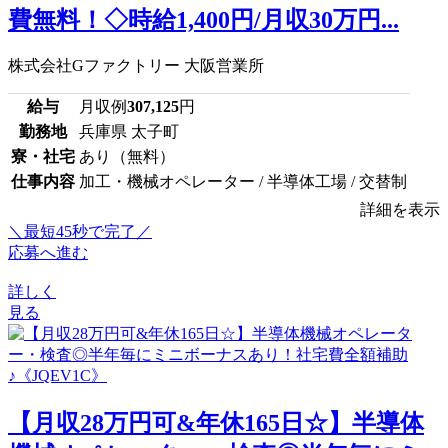
費無料！◇時給1,400円/月収30万円...
株式会社Gファクトリー 大阪営業所
給与
月収例
307,125
円
勤務地
兵庫県 太子町
寮・社宅
あり（無料）
仕事内容
加工・機械オペレーター / 半導体工場 / 交替制
詳細を表示
＼最短45秒で完了／
応募へ進む
詳しく
見る
【月収28万円可&年休165日☆】半導体