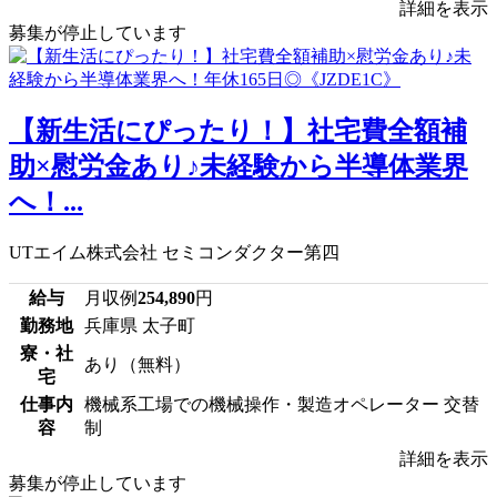
詳細を表示
募集が停止しています
【新生活にぴったり！】社宅費全額補
助×慰労金あり♪未経験から半導体業界
へ！...
UTエイム株式会社 セミコンダクター第四
給与
月収例
254,890
円
勤務地
兵庫県 太子町
寮・社
あり（無料）
宅
仕事内
機械系工場での機械操作・製造オペレーター 交替
容
制
詳細を表示
募集が停止しています