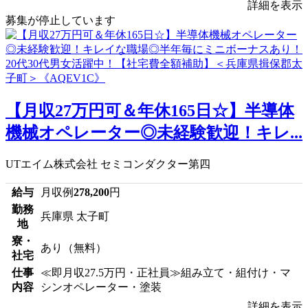
詳細を表示
募集が停止しています
【月収27万円可＆年休165日☆】半導体
機械オペレーター◎未経験歓迎！キレ...
UTエイム株式会社 セミコンダクター第四
給与
月収例
278,200
円
勤務
兵庫県 太子町
地
寮・
あり（無料）
社宅
仕事
≪即月収27.5万円・正社員≫組み立て・組付け・マ
内容
シンオペレーター・塗装
詳細を表示