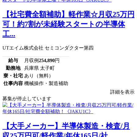
【社宅費全額補助】軽作業☆月収25万円
可！約7割が未経験スタートの半導体
工...
UTエイム株式会社 セミコンダクター第四
給与
月収例
254,890
円
勤務地
兵庫県 太子町
寮・社宅
あり（無料）
仕事内容
機械操作・製造補助
詳細を表示
募集が停止しています
【大手メーカー】半導体製造・検査/月
収25万円可/軽作業/年休165日/社...