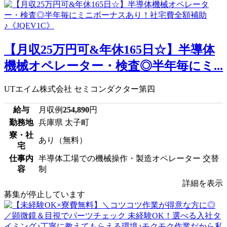
【月収25万円可&年休165日☆】半導体
機械オペレーター・検査◎半年毎にミ...
UTエイム株式会社 セミコンダクター第四
給与
月収例
254,890
円
勤務地
兵庫県 太子町
寮・社
あり（無料）
宅
仕事内
半導体工場での機械操作・製造オペレーター 交替
容
制
詳細を表示
募集が停止しています