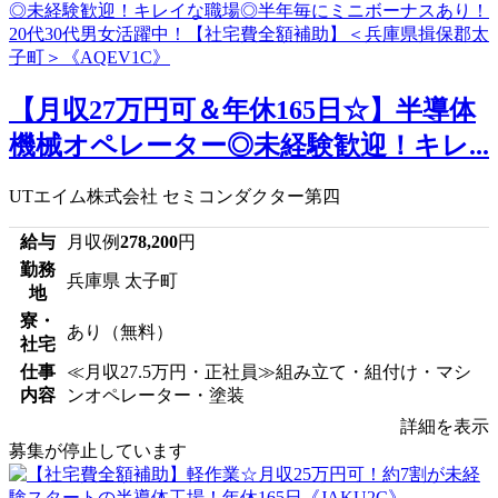
【月収27万円可＆年休165日☆】半導体
機械オペレーター◎未経験歓迎！キレ...
UTエイム株式会社 セミコンダクター第四
給与
月収例
278,200
円
勤務
兵庫県 太子町
地
寮・
あり（無料）
社宅
仕事
≪月収27.5万円・正社員≫組み立て・組付け・マシ
内容
ンオペレーター・塗装
詳細を表示
募集が停止しています