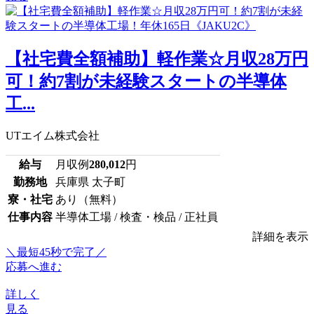
【社宅費全額補助】軽作業☆月収28万円
可！約7割が未経験スタートの半導体
工...
UTエイム株式会社
給与
月収例
280,012
円
勤務地
兵庫県 太子町
寮・社宅
あり（無料）
仕事内容
半導体工場 / 検査・検品 / 正社員
詳細を表示
＼最短45秒で完了／
応募へ進む
詳しく
見る