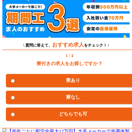
おすすめ求人
\ 質問に答えて、
をチェック！ /
1 / 4
寮付きの求人をお探しですか？
寮あり
寮なし
どちらでも可