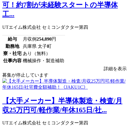
可！約7割が未経験スタートの半導体
工...
UTエイム株式会社 セミコンダクター第四
給与
月収例
254,890
円
勤務地
兵庫県 太子町
寮・社宅
あり（無料）
仕事内容
機械操作・製造補助
詳細を表示
募集が停止しています
【大手メーカー】半導体製造・検査/月
収25万円可/軽作業/年休165日/社...
UTエイム株式会社 セミコンダクター第四