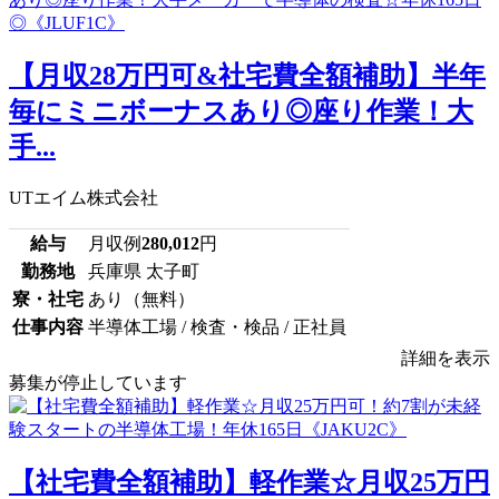
【月収28万円可&社宅費全額補助】半年
毎にミニボーナスあり◎座り作業！大
手...
UTエイム株式会社
給与
月収例
280,012
円
勤務地
兵庫県 太子町
寮・社宅
あり（無料）
仕事内容
半導体工場 / 検査・検品 / 正社員
詳細を表示
募集が停止しています
【社宅費全額補助】軽作業☆月収25万円