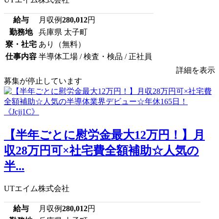
給与
月収例
280,012
円
勤務地
兵庫県 太子町
寮・社宅
あり（無料）
仕事内容
半導体工場 / 検査・検品 / 正社員
詳細を表示
募集が停止しています
【半年ごとに慰労金最大12万円！】月
収28万円可×社宅費全額補助☆人気の
半...
UTエイム株式会社
給与
月収例
280,012
円