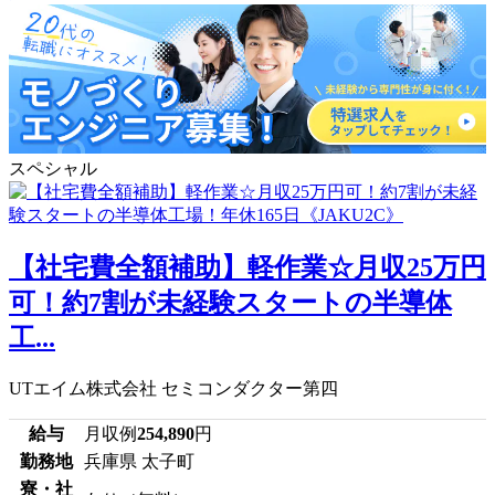
スペシャル
【社宅費全額補助】軽作業☆月収25万円
可！約7割が未経験スタートの半導体
工...
UTエイム株式会社 セミコンダクター第四
給与
月収例
254,890
円
勤務地
兵庫県 太子町
寮・社