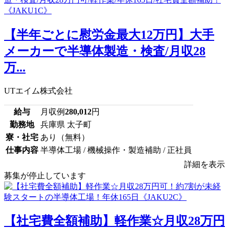
【半年ごとに慰労金最大12万円】大手
メーカーで半導体製造・検査/月収28
万...
UTエイム株式会社
給与
月収例
280,012
円
勤務地
兵庫県 太子町
寮・社宅
あり（無料）
仕事内容
半導体工場 / 機械操作・製造補助 / 正社員
詳細を表示
募集が停止しています
【社宅費全額補助】軽作業☆月収28万円