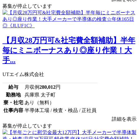
募集が停止しています
【月収28万円可&社宅費全額補助】半年
毎にミニボーナスあり◎座り作業！大
手...
UTエイム株式会社
給与
月収例
280,012
円
勤務地
兵庫県 太子町
寮・社宅
あり（無料）
仕事内容
半導体工場 / 検査・検品 / 正社員
詳細を表示
募集が停止しています