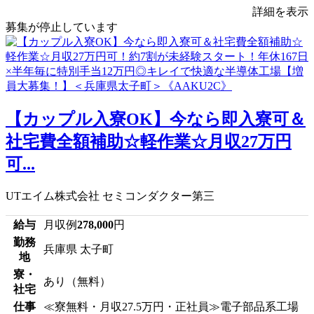
詳細を表示
募集が停止しています
【カップル入寮OK】今なら即入寮可＆
社宅費全額補助☆軽作業☆月収27万円
可...
UTエイム株式会社 セミコンダクター第三
給与
月収例
278,000
円
勤務
兵庫県 太子町
地
寮・
あり（無料）
社宅
仕事
≪寮無料・月収27.5万円・正社員≫電子部品系工場