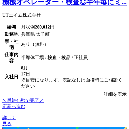
機械オペレーター・検査◎半年毎にミ...
UTエイム株式会社
給与
月収例
280,012
円
勤務地
兵庫県 太子町
寮・社
あり（無料）
宅
仕事内
半導体工場 / 検査・検品 / 正社員
容
8月
17日
入社日
※目安になります、表記なしは面接時にご相談く
ださい
詳細を表示
＼最短45秒で完了／
応募へ進む
詳しく
見る