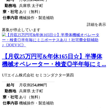
勤務地
兵庫県 太子町
寮・社宅
あり（無料）
仕事内容
機械操作・製造補助
詳細を表示
募集が停止しています
【月収25万円可&年休165日☆】半導体
機械オペレーター・検査◎半年毎にミ...
UTエイム株式会社 セミコンダクター第四
給与
月収例
254,890
円
勤務地
兵庫県 太子町
寮・社宅
あり（無料）
仕事内容
機械操作・製造補助