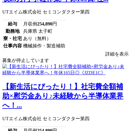
UTエイム株式会社 セミコンダクター第四
給与
月収例
254,890
円
勤務地
兵庫県 太子町
寮・社宅
あり（無料）
仕事内容
機械操作・製造補助
詳細を表示
募集が停止しています
【新生活にぴったり！】社宅費全額補
助×慰労金あり♪未経験から半導体業界
へ！...
UTエイム株式会社 セミコンダクター第四
給与
月収例
254,890
円