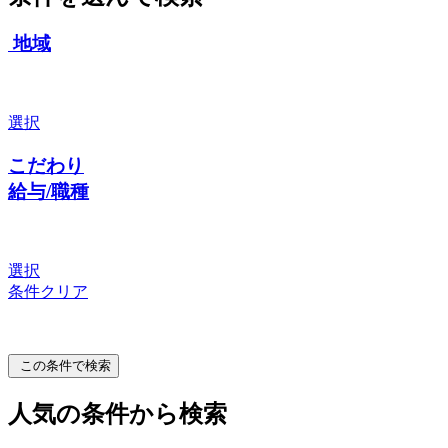
地域
選択
こだわり
給与/職種
選択
条件クリア
この条件で検索
人気の条件から検索