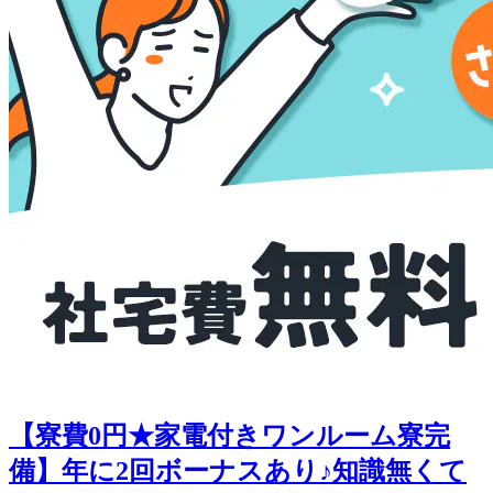
【寮費0円★家電付きワンルーム寮完
備】年に2回ボーナスあり♪知識無くて