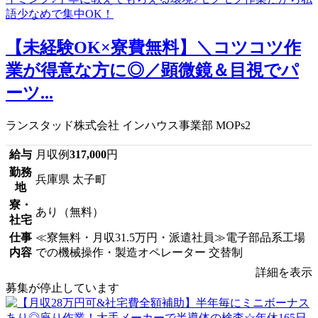
【未経験OK×寮費無料】＼コツコツ作
業が得意な方に◎／顕微鏡＆目視でパ
ーツ...
ランスタッド株式会社 インハウス事業部 MOPs2
給与
月収例
317,000
円
勤務
兵庫県 太子町
地
寮・
あり（無料）
社宅
仕事
≪寮無料・月収31.5万円・派遣社員≫電子部品系工場
内容
での機械操作・製造オペレーター 交替制
詳細を表示
募集が停止しています