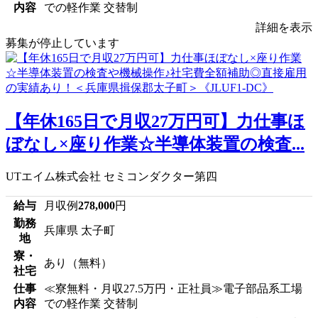
内容
での軽作業 交替制
詳細を表示
募集が停止しています
【年休165日で月収27万円可】力仕事ほ
ぼなし×座り作業☆半導体装置の検査...
UTエイム株式会社 セミコンダクター第四
給与
月収例
278,000
円
勤務
兵庫県 太子町
地
寮・
あり（無料）
社宅
仕事
≪寮無料・月収27.5万円・正社員≫電子部品系工場
内容
での軽作業 交替制