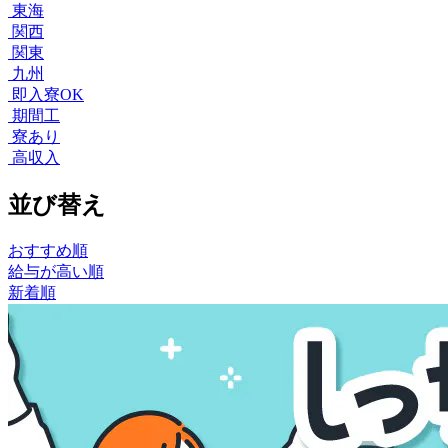
東海
関西
関東
九州
即入寮OK
期間工
寮あり
高収入
並び替え
おすすめ順
給与が高い順
新着順