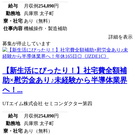
給与
月収例
254,890
円
勤務地
兵庫県 太子町
寮・社宅
あり（無料）
仕事内容
機械操作・製造補助
詳細を表示
募集が停止しています
【新生活にぴったり！】社宅費全額補
助×慰労金あり♪未経験から半導体業界
へ！...
UTエイム株式会社 セミコンダクター第四
給与
月収例
254,890
円
勤務地
兵庫県 太子町
寮・社宅
あり（無料）