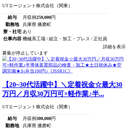
UTエージェント株式会社（関東）
給与
月収例
259,000
円
勤務地
兵庫県 播磨町
寮・社宅
あり
仕事内容
機械系工場 / 組立・加工・プレス / 正社員
詳細を表示
募集が停止しています
【20~30代活躍中】＼定着祝金☆最大30
万円／月収30万円可×軽作業♪半...
UTエージェント株式会社（関東）
給与
月収例
300,000
円
勤務地
兵庫県 播磨町