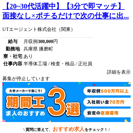
【20~30代活躍中】【3分で即マッチ】
面接なし×ポチるだけで次の仕事に出...
UTエージェント株式会社（関東）
給与
月収例
300,000
円
勤務地
兵庫県 播磨町
寮・社宅
あり
仕事内容
半導体工場 / 検査・検品 / 正社員
詳細を表示
募集が停止しています
おすすめ求人
\ 質問に答えて、
をチェック！ /