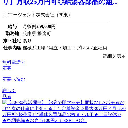
り】月収25万円可◎給湯器部品の組...
UTエージェント株式会社（関東）
給与
月収例
259,000
円
勤務地
兵庫県 播磨町
寮・社宅
あり
仕事内容
機械系工場 / 組立・加工・プレス / 正社員
詳細を表示
無料電話で
応募
応募へ進む
詳しく
見る