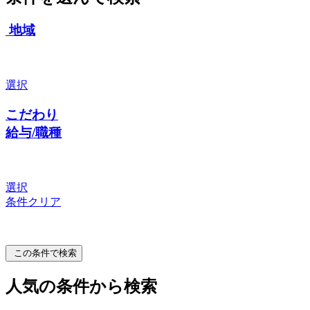
地域
選択
こだわり
給与/職種
選択
条件クリア
この条件で検索
人気の条件から検索