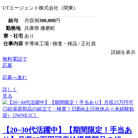
UTエージェント株式会社（関東）
給与
月収例
300,000
円
勤務地
兵庫県 播磨町
寮・社宅
あり
仕事内容
半導体工場 / 検査・検品 / 正社員
詳細を表示
無料電話で
応募
応募へ進む
詳しく
見る
【20~30代活躍中】【期間限定！手当あ