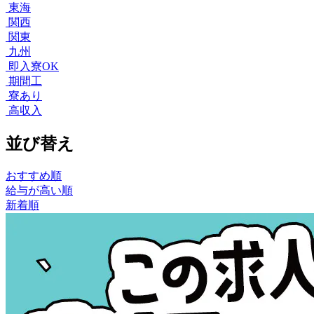
東海
関西
関東
九州
即入寮OK
期間工
寮あり
高収入
並び替え
おすすめ順
給与が高い順
新着順