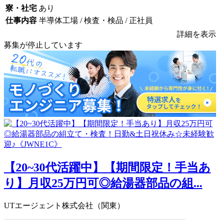
寮・社宅
あり
仕事内容
半導体工場 / 検査・検品 / 正社員
詳細を表示
募集が停止しています
【20~30代活躍中】【期間限定！手当あ
り】月収25万円可◎給湯器部品の組...
UTエージェント株式会社（関東）