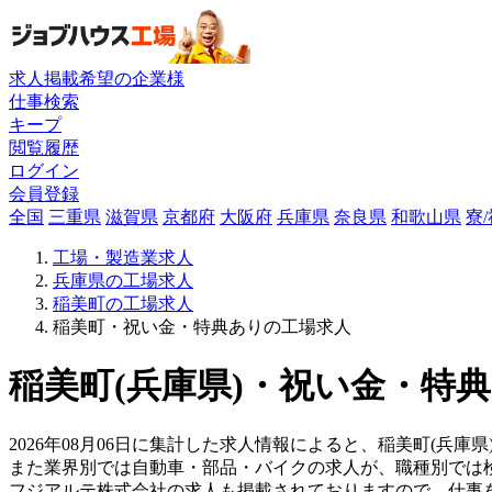
求人掲載希望の企業様
仕事検索
キープ
閲覧履歴
ログイン
会員登録
全国
三重県
滋賀県
京都府
大阪府
兵庫県
奈良県
和歌山県
寮
工場・製造業求人
兵庫県の工場求人
稲美町の工場求人
稲美町・祝い金・特典ありの工場求人
稲美町(兵庫県)・祝い金・特典
2026年08月06日に集計した求人情報によると、稲美町(兵庫県
また業界別では自動車・部品・バイクの求人が、職種別では
フジアルテ株式会社の求人も掲載されておりますので、仕事