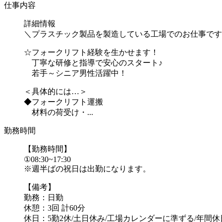
仕事内容
詳細情報
＼プラスチック製品を製造している工場でのお仕事です
☆フォークリフト経験を生かせます！
丁寧な研修と指導で安心のスタート♪
若手～シニア男性活躍中！
＜具体的には…＞
◆フォークリフト運搬
材料の荷受け・...
勤務時間
【勤務時間】
①08:30~17:30
※週半ばの祝日は出勤になります。
【備考】
勤務：日勤
休憩：3回 計60分
休日：5勤2休/土日休み/工場カレンダーに準ずる/年間休日