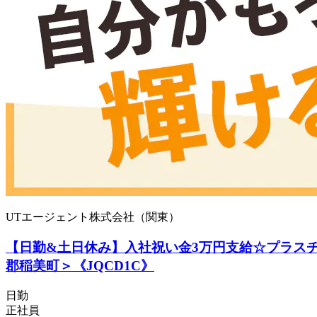
UTエージェント株式会社（関東）
【日勤&土日休み】入社祝い金3万円支給☆プラスチ
郡稲美町＞《JQCD1C》
日勤
正社員