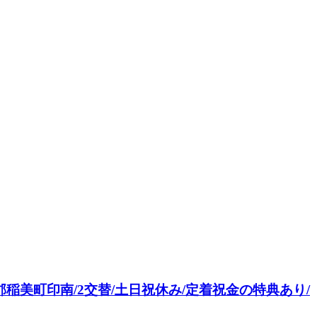
稲美町印南/2交替/土日祝休み/定着祝金の特典あり/