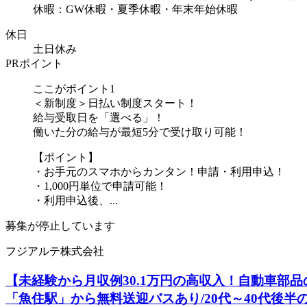
休暇：GW休暇・夏季休暇・年末年始休暇
休日
土日休み
PRポイント
ここがポイント1
＜新制度＞日払い制度スタート！
給与受取日を「選べる」！
働いた分の給与が最短5分で受け取り可能！
【ポイント】
・お手元のスマホからカンタン！申請・利用申込！
・1,000円単位で申請可能！
・利用申込後、...
募集が停止しています
フジアルテ株式会社
【未経験から月収例30.1万円の高収入！自動車部品
「魚住駅」から無料送迎バスあり/20代～40代後半の男性活躍