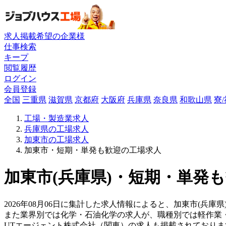
求人掲載希望の企業様
仕事検索
キープ
閲覧履歴
ログイン
会員登録
全国
三重県
滋賀県
京都府
大阪府
兵庫県
奈良県
和歌山県
寮
工場・製造業求人
兵庫県の工場求人
加東市の工場求人
加東市・短期・単発も歓迎の工場求人
加東市(兵庫県)・短期・単発も
2026年08月06日に集計した求人情報によると、加東市(兵庫
また業界別では化学・石油化学の求人が、職種別では軽作業
UTエージェント株式会社（関東）の求人も掲載されており