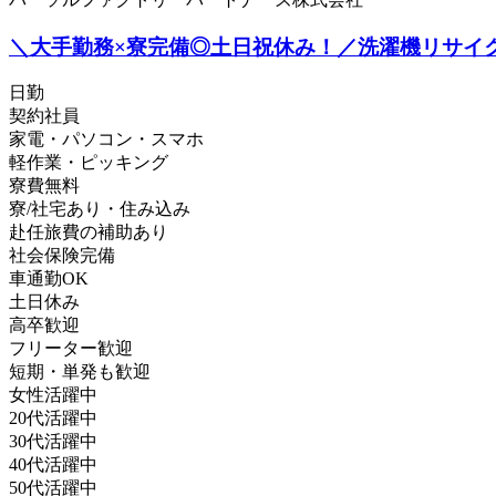
＼大手勤務×寮完備◎土日祝休み！／洗濯機リサイクル作業
日勤
契約社員
家電・パソコン・スマホ
軽作業・ピッキング
寮費無料
寮/社宅あり・住み込み
赴任旅費の補助あり
社会保険完備
車通勤OK
土日休み
高卒歓迎
フリーター歓迎
短期・単発も歓迎
女性活躍中
20代活躍中
30代活躍中
40代活躍中
50代活躍中