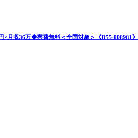
円×月収36万◆寮費無料＜全国対象＞《D55-008981》