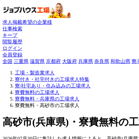
求人掲載希望の企業様
仕事検索
キープ
閲覧履歴
ログイン
会員登録
全国
三重県
滋賀県
京都府
大阪府
兵庫県
奈良県
和歌山県
寮
工場・製造業求人
寮付き・社宅付きの工場求人特集
寮/社宅あり・住み込みの工場求人
寮費無料の工場求人
寮費無料・兵庫県の工場求人
寮費無料・高砂市の工場求人
高砂市(兵庫県)・寮費無料の工
2026年07月30日に集計した求人情報によると、高砂市(兵庫県