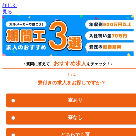
詳しく
見る
おすすめ求人
\ 質問に答えて、
をチェック！ /
1 / 4
寮付きの求人をお探しですか？
寮あり
寮なし
どちらでも可