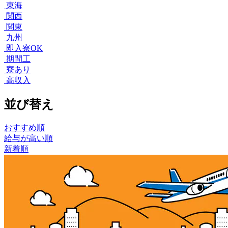
東海
関西
関東
九州
即入寮OK
期間工
寮あり
高収入
並び替え
おすすめ順
給与が高い順
新着順