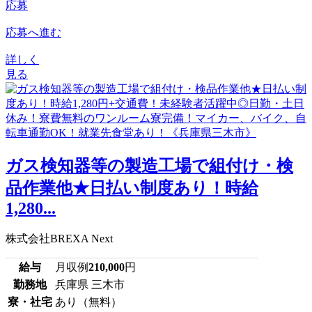
応募
応募へ進む
詳しく
見る
ガス検知器等の製造工場で組付け・検
品作業他★日払い制度あり！時給
1,280...
株式会社BREXA Next
給与
月収例
210,000
円
勤務地
兵庫県 三木市
寮・社宅
あり（無料）