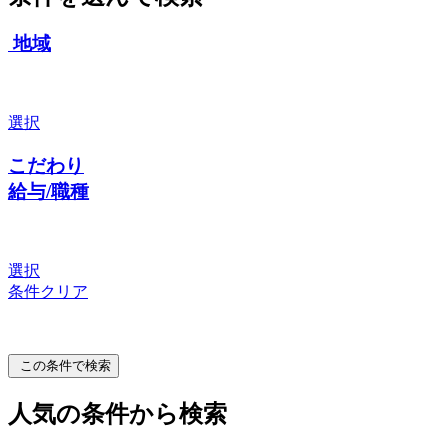
地域
選択
こだわり
給与/職種
選択
条件クリア
この条件で検索
人気の条件から検索