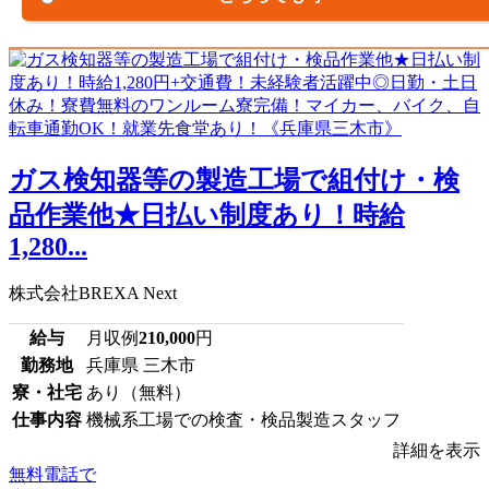
ガス検知器等の製造工場で組付け・検
品作業他★日払い制度あり！時給
1,280...
株式会社BREXA Next
給与
月収例
210,000
円
勤務地
兵庫県 三木市
寮・社宅
あり（無料）
仕事内容
機械系工場での検査・検品製造スタッフ
詳細を表示
無料電話で