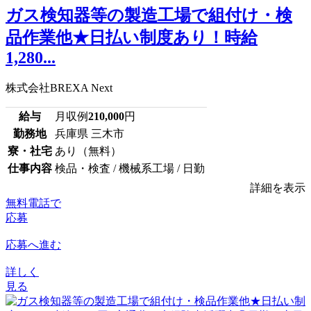
ガス検知器等の製造工場で組付け・検
品作業他★日払い制度あり！時給
1,280...
株式会社BREXA Next
給与
月収例
210,000
円
勤務地
兵庫県 三木市
寮・社宅
あり（無料）
仕事内容
検品・検査 / 機械系工場 / 日勤
詳細を表示
無料電話で
応募
応募へ進む
詳しく
見る