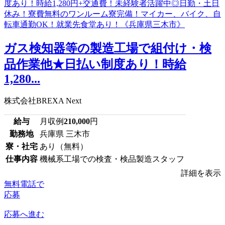
ガス検知器等の製造工場で組付け・検
品作業他★日払い制度あり！時給
1,280...
株式会社BREXA Next
給与
月収例
210,000
円
勤務地
兵庫県 三木市
寮・社宅
あり（無料）
仕事内容
機械系工場での検査・検品製造スタッフ
詳細を表示
無料電話で
応募
応募へ進む