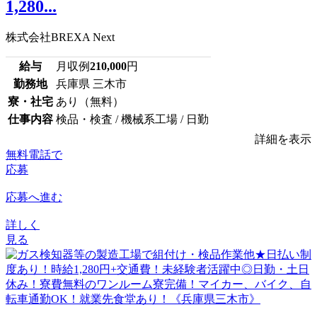
1,280...
株式会社BREXA Next
給与
月収例
210,000
円
勤務地
兵庫県 三木市
寮・社宅
あり（無料）
仕事内容
検品・検査 / 機械系工場 / 日勤
詳細を表示
無料電話で
応募
応募へ進む
詳しく
見る