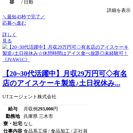
容
/ 日勤
詳細を表示
＼最短45秒で完了／
応募へ進む
詳しく
見る
【20~30代活躍中】月収29万円可◇有名
店のアイスケーキ製造♪土日祝休み...
UTエージェント株式会社
給与
月収例
293,000
円
勤務地
兵庫県 三木市
寮・社宅
なし
仕事内容
食品系工場 / 食品加工 / 正社員