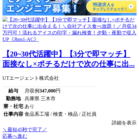
【20~30代活躍中】【3分で即マッチ】
面接なし×ポチるだけで次の仕事に出...
UTエージェント株式会社
給与
月収例
347,000
円
勤務地
兵庫県 三木市
寮・社宅
あり
仕事内容
食品系工場 / 検査・検品 / 正社員
詳細を表示
＼最短45秒で完了／
応募へ進む