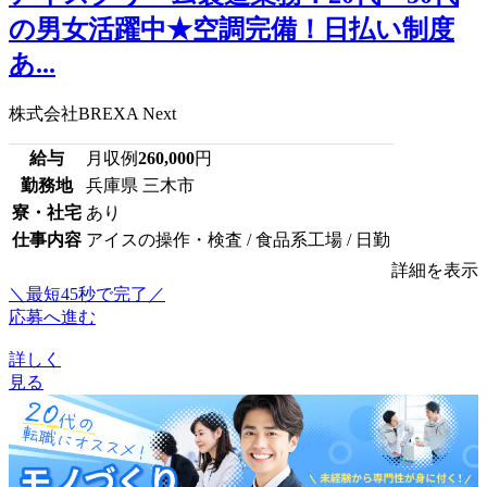
の男女活躍中★空調完備！日払い制度
あ...
株式会社BREXA Next
給与
月収例
260,000
円
勤務地
兵庫県 三木市
寮・社宅
あり
仕事内容
アイスの操作・検査 / 食品系工場 / 日勤
詳細を表示
＼最短45秒で完了／
応募へ進む
詳しく
見る