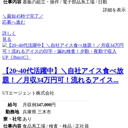
仕事内容
基板の組立・操作 / 電子部品系工場 / 日勤
詳細を表示
＼最短45秒で完了／
応募へ進む
詳しく
見る
【20~40代活躍中】＼自社アイス食べ放
題！／月収34万円可！流れるアイス...
UTエージェント株式会社
給与
月収例
347,000
円
勤務地
兵庫県 三木市
寮・社宅
あり
仕事内容
食品系工場 / 検査・検品 / 正社員