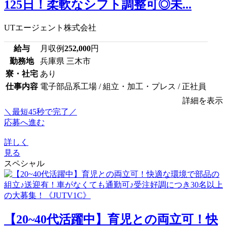
125日！柔軟なシフト調整可◎未...
UTエージェント株式会社
給与
月収例
252,000
円
勤務地
兵庫県 三木市
寮・社宅
あり
仕事内容
電子部品系工場 / 組立・加工・プレス / 正社員
詳細を表示
＼最短45秒で完了／
応募へ進む
詳しく
見る
スペシャル
【20~40代活躍中】育児との両立可！快