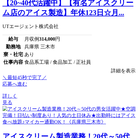
【20~40代活躍中】【有名アイスクリー
ム店のアイス製造】年休123日☆月...
UTエージェント株式会社
給与
月収例
314,000
円
勤務地
兵庫県 三木市
寮・社宅
あり
仕事内容
食品系工場 / 食品加工 / 正社員
詳細を表示
＼最短45秒で完了／
応募へ進む
詳しく
見る
アイスクリーム製造業務！20代～50代