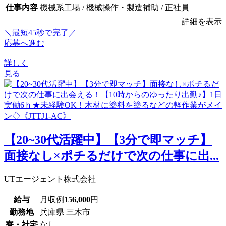
仕事内容
機械系工場 / 機械操作・製造補助 / 正社員
詳細を表示
＼最短45秒で完了／
応募へ進む
詳しく
見る
【20~30代活躍中】【3分で即マッチ】
面接なし×ポチるだけで次の仕事に出...
UTエージェント株式会社
給与
月収例
156,000
円
勤務地
兵庫県 三木市
寮・社宅
なし