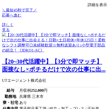
詳細を表示
＼最短45秒で完了／
応募へ進む
詳しく
見る
【20~30代活躍中】【3分で即マッチ】
面接なし×ポチるだけで次の仕事に出...
UTエージェント株式会社
給与
月収例
252,000
円
勤務地
兵庫県 三木市
寮・社宅
あり
仕事内容
電子部品系工場 / 組立・加工・プレス / 正社員