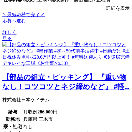
詳細を表示
＼最短45秒で完了／
応募へ進む
詳しく
見る
【部品の組立・ピッキング】 『重い物
なし！コツコツとネジ締めなど』 #軽...
株式会社日本ケイテム
給与
月収例
286,000
円
勤務地
兵庫県 三木市
寮・社宅
なし