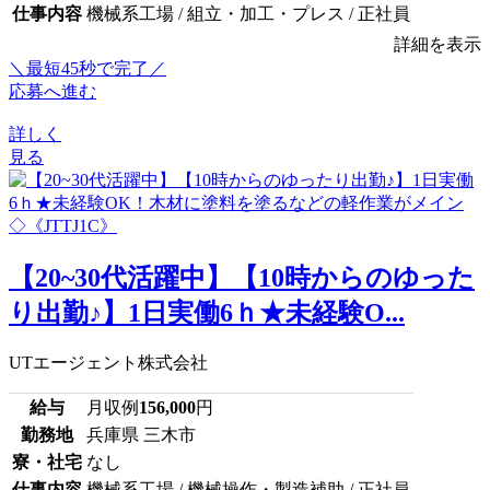
仕事内容
機械系工場 / 組立・加工・プレス / 正社員
詳細を表示
＼最短45秒で完了／
応募へ進む
詳しく
見る
【20~30代活躍中】【10時からのゆった
り出勤♪】1日実働6ｈ★未経験O...
UTエージェント株式会社
給与
月収例
156,000
円
勤務地
兵庫県 三木市
寮・社宅
なし
仕事内容
機械系工場 / 機械操作・製造補助 / 正社員