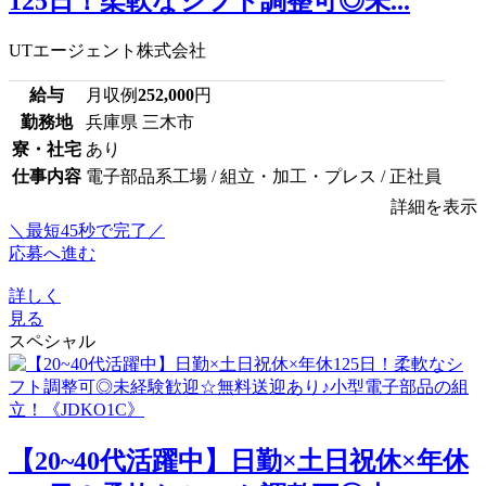
125日！柔軟なシフト調整可◎未...
UTエージェント株式会社
給与
月収例
252,000
円
勤務地
兵庫県 三木市
寮・社宅
あり
仕事内容
電子部品系工場 / 組立・加工・プレス / 正社員
詳細を表示
＼最短45秒で完了／
応募へ進む
詳しく
見る
スペシャル
【20~40代活躍中】日勤×土日祝休×年休