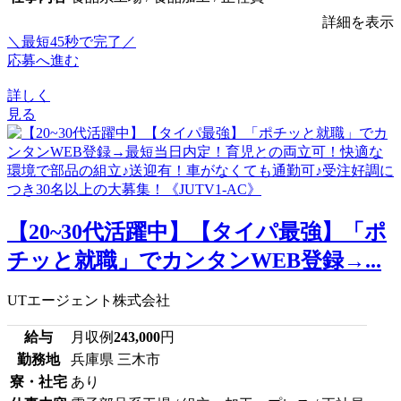
詳細を表示
＼最短45秒で完了／
応募へ進む
詳しく
見る
【20~30代活躍中】【タイパ最強】「ポ
チッと就職」でカンタンWEB登録→...
UTエージェント株式会社
給与
月収例
243,000
円
勤務地
兵庫県 三木市
寮・社宅
あり