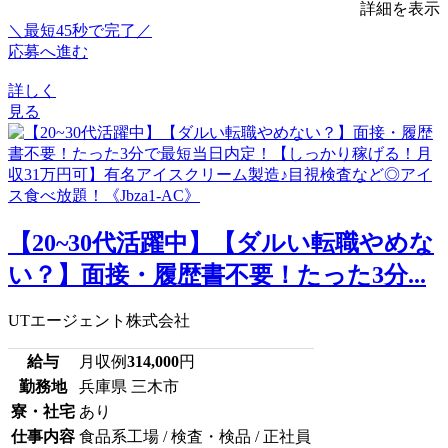
詳細を表示
＼最短45秒で完了／
応募へ進む
詳しく
見る
【20~30代活躍中】【ダルい転職やめな
い？】面接・履歴書不要！たった3分...
UTエージェント株式会社
給与
月収例
314,000
円
勤務地
兵庫県 三木市
寮・社宅
あり
仕事内容
食品系工場 / 検査・検品 / 正社員