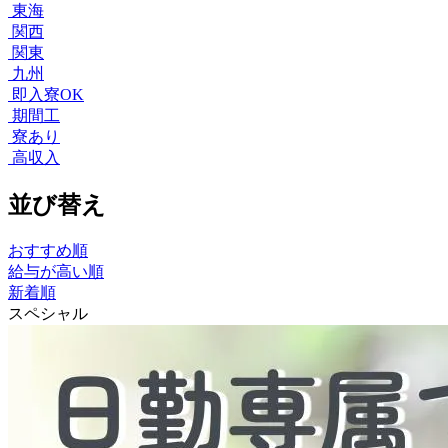
東海
関西
関東
九州
即入寮OK
期間工
寮あり
高収入
並び替え
おすすめ順
給与が高い順
新着順
スペシャル