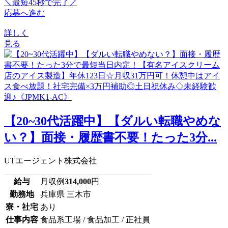
＼最短45秒で完了／
応募へ進む
詳しく
見る
【20~30代活躍中】【ダルい転職やめな
い？】面接・履歴書不要！たった3分...
UTエージェント株式会社
給与
月収例
314,000
円
勤務地
兵庫県 三木市
寮・社宅
あり
仕事内容
食品系工場 / 食品加工 / 正社員