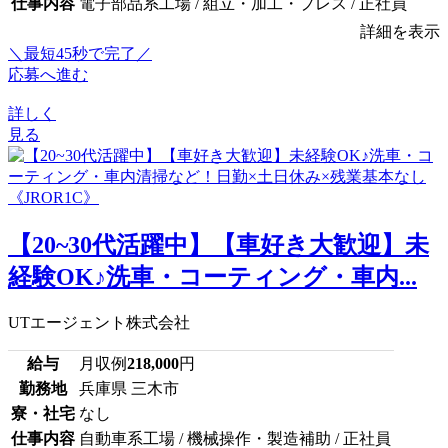
仕事内容
電子部品系工場 / 組立・加工・プレス / 正社員
詳細を表示
＼最短45秒で完了／
応募へ進む
詳しく
見る
【20~30代活躍中】【車好き大歓迎】未
経験OK♪洗車・コーティング・車内...
UTエージェント株式会社
給与
月収例
218,000
円
勤務地
兵庫県 三木市
寮・社宅
なし
仕事内容
自動車系工場 / 機械操作・製造補助 / 正社員