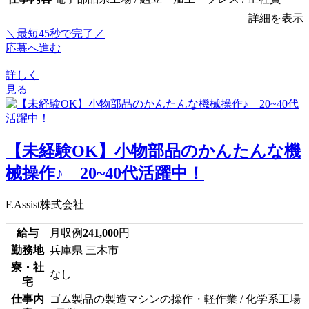
詳細を表示
＼最短45秒で完了／
応募へ進む
詳しく
見る
【未経験OK】小物部品のかんたんな機
械操作♪ 20~40代活躍中！
F.Assist株式会社
給与
月収例
241,000
円
勤務地
兵庫県 三木市
寮・社
なし
宅
仕事内
ゴム製品の製造マシンの操作・軽作業 / 化学系工場