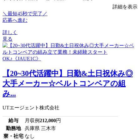
詳細を表示
＼最短45秒で完了／
応募へ進む
詳しく
見る
【20~30代活躍中】日勤&土日祝休み◎
大手メーカー☆ベルトコンベアの組
み...
UTエージェント株式会社
給与
月収例
212,000
円
勤務地
兵庫県 三木市
寮・社宅
なし