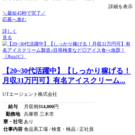
詳細を表示
＼最短45秒で完了／
応募へ進む
詳しく
見る
【20~30代活躍中】【しっかり稼げる！
月収31万円可】有名アイスクリーム...
UTエージェント株式会社
給与
月収例
314,000
円
勤務地
兵庫県 三木市
寮・社宅
あり
仕事内容
食品系工場 / 検査・検品 / 正社員