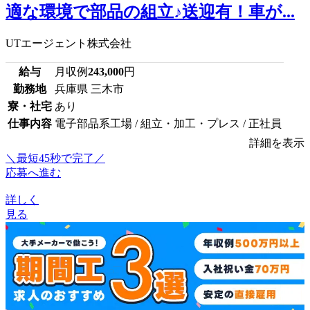
適な環境で部品の組立♪送迎有！車が...
UTエージェント株式会社
給与
月収例
243,000
円
勤務地
兵庫県 三木市
寮・社宅
あり
仕事内容
電子部品系工場 / 組立・加工・プレス / 正社員
詳細を表示
＼最短45秒で完了／
応募へ進む
詳しく
見る