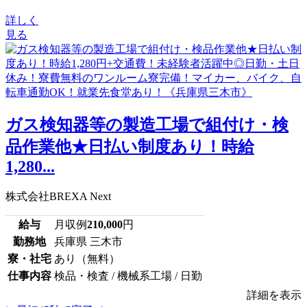
詳しく
見る
ガス検知器等の製造工場で組付け・検
品作業他★日払い制度あり！時給
1,280...
株式会社BREXA Next
給与
月収例
210,000
円
勤務地
兵庫県 三木市
寮・社宅
あり（無料）
仕事内容
検品・検査 / 機械系工場 / 日勤
詳細を表示