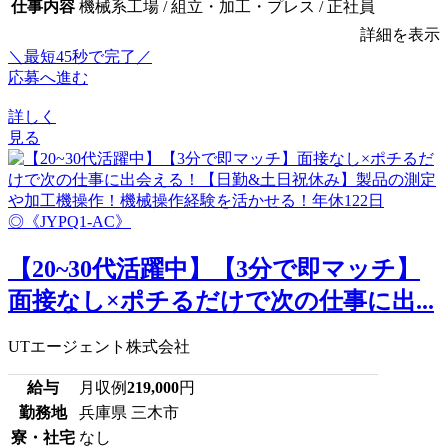
仕事内容
機械系工場 / 組立・加工・プレス / 正社員
詳細を表示
＼最短45秒で完了／
応募へ進む
詳しく
見る
【20~30代活躍中】【3分で即マッチ】
面接なし×ポチるだけで次の仕事に出...
UTエージェント株式会社
給与
月収例
219,000
円
勤務地
兵庫県 三木市
寮・社宅
なし