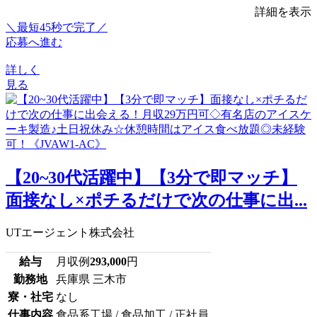
詳細を表示
＼最短45秒で完了／
応募へ進む
詳しく
見る
【20~30代活躍中】【3分で即マッチ】
面接なし×ポチるだけで次の仕事に出...
UTエージェント株式会社
給与
月収例
293,000
円
勤務地
兵庫県 三木市
寮・社宅
なし
仕事内容
食品系工場 / 食品加工 / 正社員