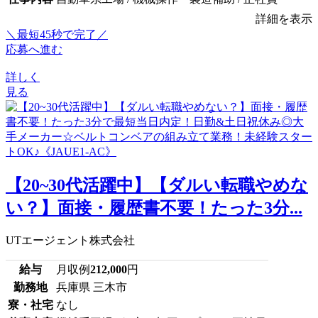
詳細を表示
＼最短45秒で完了／
応募へ進む
詳しく
見る
【20~30代活躍中】【ダルい転職やめな
い？】面接・履歴書不要！たった3分...
UTエージェント株式会社
給与
月収例
212,000
円
勤務地
兵庫県 三木市
寮・社宅
なし