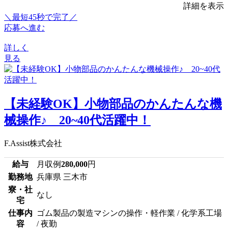
詳細を表示
＼最短45秒で完了／
応募へ進む
詳しく
見る
【未経験OK】小物部品のかんたんな機
械操作♪ 20~40代活躍中！
F.Assist株式会社
給与
月収例
280,000
円
勤務地
兵庫県 三木市
寮・社
なし
宅
仕事内
ゴム製品の製造マシンの操作・軽作業 / 化学系工場
容
/ 夜勤