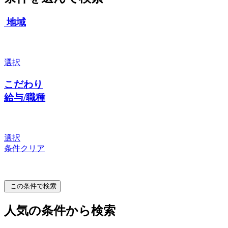
地域
選択
こだわり
給与/職種
選択
条件クリア
この条件で検索
人気の条件から検索