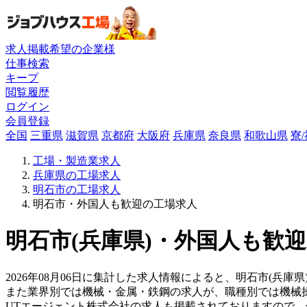
求人掲載希望の企業様
仕事検索
キープ
閲覧履歴
ログイン
会員登録
全国
三重県
滋賀県
京都府
大阪府
兵庫県
奈良県
和歌山県
寮
工場・製造業求人
兵庫県の工場求人
明石市の工場求人
明石市・外国人も歓迎の工場求人
明石市(兵庫県)・外国人も歓迎
2026年08月06日に集計した求人情報によると、明石市(兵庫
また業界別では機械・金属・鉄鋼の求人が、職種別では機械
UTエージェント株式会社の求人も掲載されておりますので