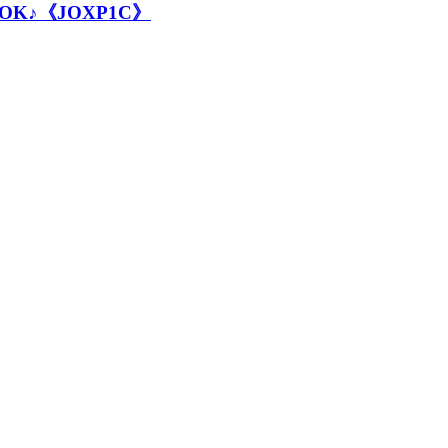
K♪《JOXP1C》