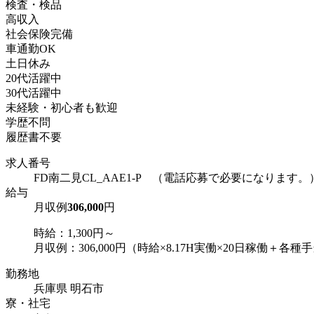
検査・検品
高収入
社会保険完備
車通勤OK
土日休み
20代活躍中
30代活躍中
未経験・初心者も歓迎
学歴不問
履歴書不要
求人番号
FD南二見CL_AAE1-P （電話応募で必要になります。
給与
月収例
306,000
円
時給：1,300円～
月収例：306,000円（時給×8.17H実働×20日稼働＋各種
勤務地
兵庫県 明石市
寮・社宅