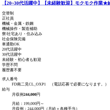
【20~30代活躍中】【未経験歓迎】モクモク作業★給
交替制
正社員
機械・金属・鉄鋼
機械操作・製造補助
寮/社宅あり・住み込み
社会保険完備
車通勤OK
20代活躍中
30代活躍中
未経験・初心者も歓迎
学歴不問
履歴書不要
求人番号
FD南二見CL_OXP1 （電話応募で必要になります。）
給与
月収例
244,000
円
月給：199,000円～
月収例：244,000円（月給＋各種手当）