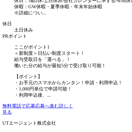
休日：3勤2休/土日休み/会社カレンダーに準ずる/年間休日
休暇：GW休暇・夏季休暇・年末年始休暇
※詳細につい...
休日
土日休み
PRポイント
ここがポイント1
＜新制度＞日払い制度スタート！
給与受取日を「選べる」！
働いた分の給与が最短5分で受け取り可能！
【ポイント】
・お手元のスマホからカンタン！申請・利用申込！
・1,000円単位で申請可能！
・利用申込後、...
無料電話で応募
応募へ進む
詳しく
見る
UTエージェント株式会社