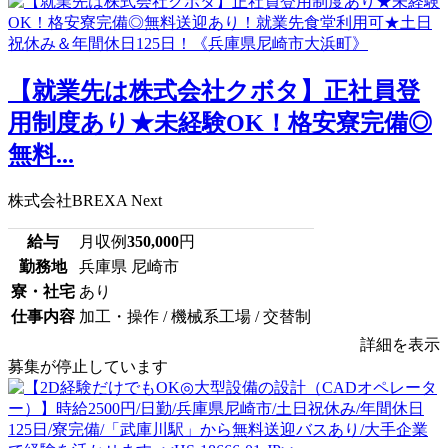
【就業先は株式会社クボタ】正社員登
用制度あり★未経験OK！格安寮完備◎
無料...
株式会社BREXA Next
給与
月収例
350,000
円
勤務地
兵庫県 尼崎市
寮・社宅
あり
仕事内容
加工・操作 / 機械系工場 / 交替制
詳細を表示
募集が停止しています