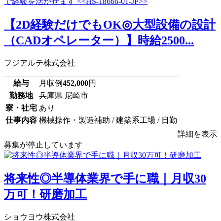
【2D経験だけでもOK◎大型設備の設計
（CADオペレーター）】時給2500...
フジアルテ株式会社
給与
月収例
452,000
円
勤務地
兵庫県 尼崎市
寮・社宅
あり
仕事内容
機械操作・製造補助 / 建築系工場 / 日勤
詳細を表示
募集が停止しています
将来性◎半導体業界で手に職｜月収30
万可！研磨加工
ショウヨウ株式会社