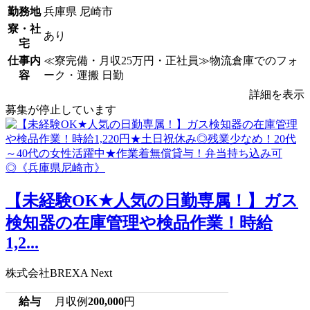
勤務地
兵庫県 尼崎市
寮・社
あり
宅
仕事内
≪寮完備・月収25万円・正社員≫物流倉庫でのフォ
容
ーク・運搬 日勤
詳細を表示
募集が停止しています
【未経験OK★人気の日勤専属！】ガス
検知器の在庫管理や検品作業！時給
1,2...
株式会社BREXA Next
給与
月収例
200,000
円