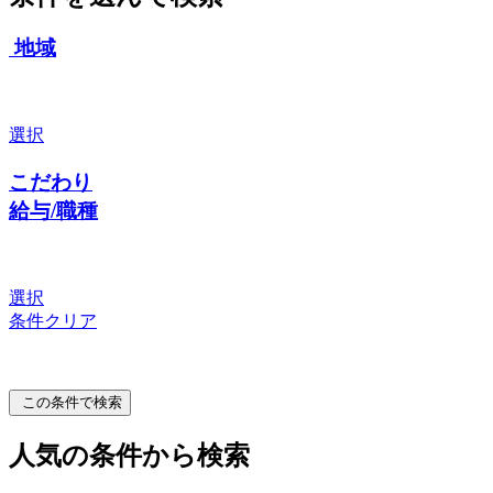
地域
選択
こだわり
給与/職種
選択
条件クリア
この条件で検索
人気の条件から検索