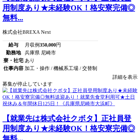
用制度あり★未経験OK！格安寮完備◎
無料...
株式会社BREXA Next
給与
月収例
350,000
円
勤務地
兵庫県 尼崎市
寮・社宅
あり
仕事内容
加工・操作 / 機械系工場 / 交替制
詳細を表示
募集が停止しています
【就業先は株式会社クボタ】正社員登
用制度あり★未経験OK！格安寮完備◎
無料...