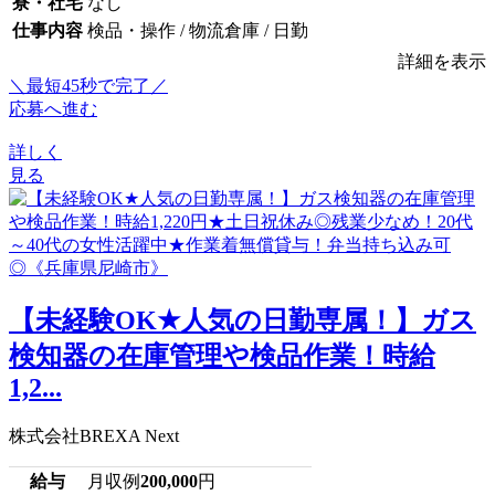
寮・社宅
なし
仕事内容
検品・操作 / 物流倉庫 / 日勤
詳細を表示
＼最短45秒で完了／
応募へ進む
詳しく
見る
【未経験OK★人気の日勤専属！】ガス
検知器の在庫管理や検品作業！時給
1,2...
株式会社BREXA Next
給与
月収例
200,000
円