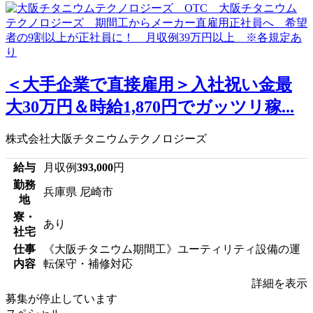
＜大手企業で直接雇用＞入社祝い金最
大30万円＆時給1,870円でガッツリ稼...
株式会社大阪チタニウムテクノロジーズ
給与
月収例
393,000
円
勤務
兵庫県 尼崎市
地
寮・
あり
社宅
仕事
《大阪チタニウム期間工》ユーティリティ設備の運
内容
転保守・補修対応
詳細を表示
募集が停止しています