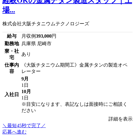
経験OKの金属チタン製造スタッフ｜上
場...
株式会社大阪チタニウムテクノロジーズ
給与
月収例
393,000
円
勤務地
兵庫県 尼崎市
寮・社
あり
宅
仕事内
《大阪チタニウム期間工》金属チタンの製造オペ
容
レーター
9月
1日
10月
入社日
1日
※目安になります、表記なしは面接時にご相談く
ださい
詳細を表示
＼最短45秒で完了／
応募へ進む