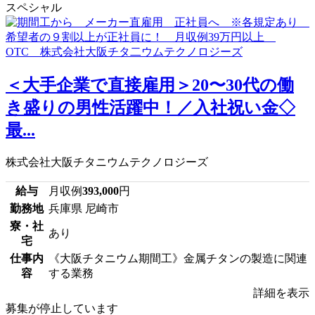
スペシャル
＜大手企業で直接雇用＞20〜30代の働
き盛りの男性活躍中！／入社祝い金◇
最...
株式会社大阪チタニウムテクノロジーズ
給与
月収例
393,000
円
勤務地
兵庫県 尼崎市
寮・社
あり
宅
仕事内
《大阪チタニウム期間工》金属チタンの製造に関連
容
する業務
詳細を表示
募集が停止しています