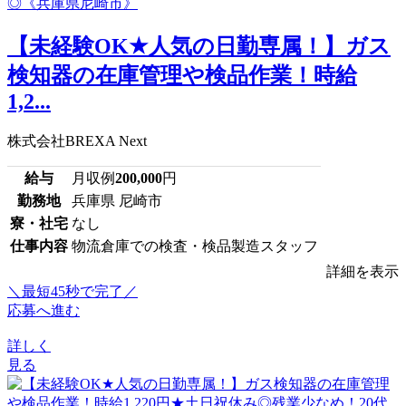
【未経験OK★人気の日勤専属！】ガス
検知器の在庫管理や検品作業！時給
1,2...
株式会社BREXA Next
給与
月収例
200,000
円
勤務地
兵庫県 尼崎市
寮・社宅
なし
仕事内容
物流倉庫での検査・検品製造スタッフ
詳細を表示
＼最短45秒で完了／
応募へ進む
詳しく
見る