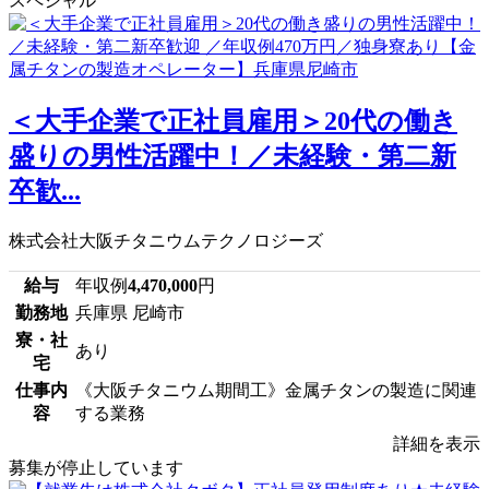
スペシャル
＜大手企業で正社員雇用＞20代の働き
盛りの男性活躍中！／未経験・第二新
卒歓...
株式会社大阪チタニウムテクノロジーズ
給与
年収例
4,470,000
円
勤務地
兵庫県 尼崎市
寮・社
あり
宅
仕事内
《大阪チタニウム期間工》金属チタンの製造に関連
容
する業務
詳細を表示
募集が停止しています