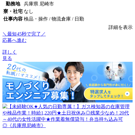
勤務地
兵庫県 尼崎市
寮・社宅
なし
仕事内容
検品・操作 / 物流倉庫 / 日勤
詳細を表示
＼最短45秒で完了／
応募へ進む
詳しく
見る