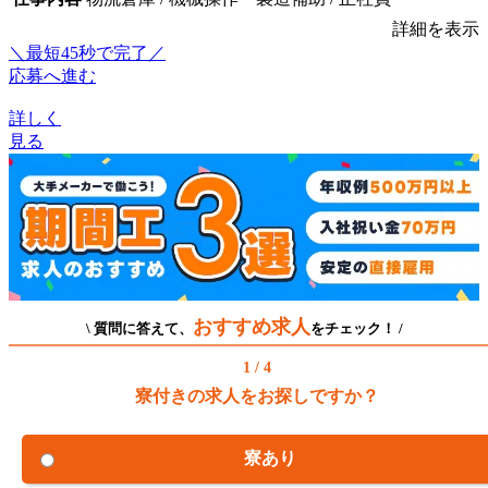
詳細を表示
＼最短45秒で完了／
応募へ進む
詳しく
見る
おすすめ求人
\ 質問に答えて、
をチェック！ /
1 / 4
寮付きの求人をお探しですか？
寮あり