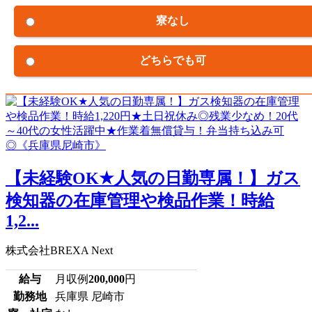
寮なし
どちらでも可
【未経験OK★人気の日勤専属！】ガス
検知器の在庫管理や検品作業！時給
1,2...
株式会社BREXA Next
給与
月収例
200,000
円
勤務地
兵庫県 尼崎市