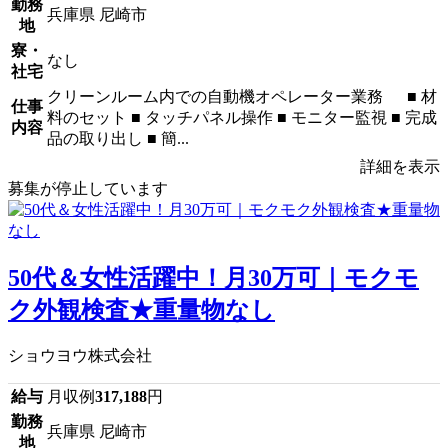
勤務
兵庫県 尼崎市
地
寮・
なし
社宅
クリーンルーム内での自動機オペレーター業務 ■ 材
仕事
料のセット ■ タッチパネル操作 ■ モニター監視 ■ 完成
内容
品の取り出し ■ 簡...
詳細を表示
募集が停止しています
50代＆女性活躍中！月30万可｜モクモ
ク外観検査★重量物なし
ショウヨウ株式会社
給与
月収例
317,188
円
勤務
兵庫県 尼崎市
地