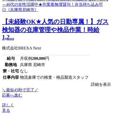
【未経験OK★人気の日勤専属！】ガス
検知器の在庫管理や検品作業！時給
1,2...
株式会社BREXA Next
給与
月収例
200,000
円
勤務地
兵庫県 尼崎市
寮・社宅
なし
仕事内容
物流倉庫での検査・検品製造スタッフ
詳細を表示
＼最短45秒で完了／
応募へ進む
詳しく
見る