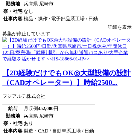
勤務地
兵庫県 尼崎市
寮・社宅
なし
仕事内容
検品・操作 / 電子部品系工場 / 日勤
詳細を表示
募集が停止しています
【2D経験だけでもOK◎大型設備の設計
（CADオペレーター）】時給2500...
フジアルテ株式会社
給与
月収例
452,000
円
勤務地
兵庫県 尼崎市
寮・社宅
あり
仕事内容
製造・CAD / 自動車系工場 / 日勤