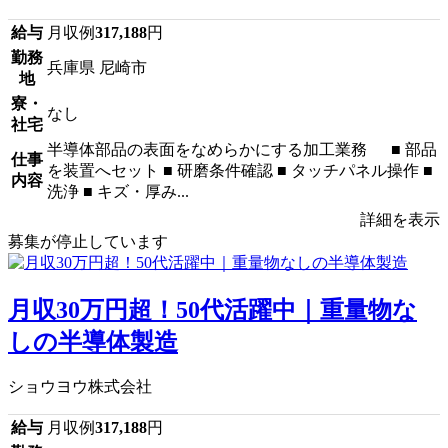
給与
月収例
317,188
円
勤務
兵庫県 尼崎市
地
寮・
なし
社宅
半導体部品の表面をなめらかにする加工業務 ■ 部品
仕事
を装置へセット ■ 研磨条件確認 ■ タッチパネル操作 ■
内容
洗浄 ■ キズ・厚み...
詳細を表示
募集が停止しています
月収30万円超！50代活躍中｜重量物な
しの半導体製造
ショウヨウ株式会社
給与
月収例
317,188
円