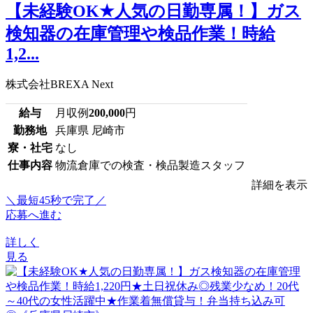
【未経験OK★人気の日勤専属！】ガス
検知器の在庫管理や検品作業！時給
1,2...
株式会社BREXA Next
給与
月収例
200,000
円
勤務地
兵庫県 尼崎市
寮・社宅
なし
仕事内容
物流倉庫での検査・検品製造スタッフ
詳細を表示
＼最短45秒で完了／
応募へ進む
詳しく
見る