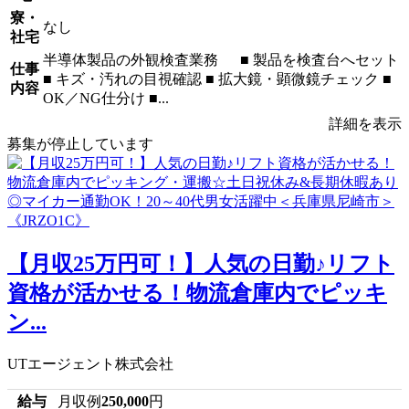
寮・
なし
社宅
半導体製品の外観検査業務 ■ 製品を検査台へセット
仕事
■ キズ・汚れの目視確認 ■ 拡大鏡・顕微鏡チェック ■
内容
OK／NG仕分け ■...
詳細を表示
募集が停止しています
【月収25万円可！】人気の日勤♪リフト
資格が活かせる！物流倉庫内でピッキ
ン...
UTエージェント株式会社
給与
月収例
250,000
円