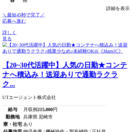
容
務
詳細を表示
＼最短45秒で完了／
応募へ進む
詳しく
見る
【20~30代活躍中】人気の日勤★コンテ
ナへ積込み！送迎ありで通勤ラクラ
ク...
UTエージェント株式会社
給与
月収例
215,000
円
勤務地
兵庫県 尼崎市
寮・社宅
あり
仕事内容
物流倉庫 / 機械操作・製造補助 / 正社員