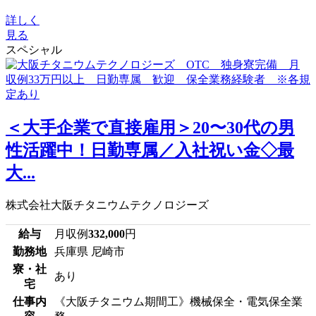
詳しく
見る
スペシャル
＜大手企業で直接雇用＞20〜30代の男
性活躍中！日勤専属／入社祝い金◇最
大...
株式会社大阪チタニウムテクノロジーズ
給与
月収例
332,000
円
勤務地
兵庫県 尼崎市
寮・社
あり
宅
仕事内
《大阪チタニウム期間工》機械保全・電気保全業