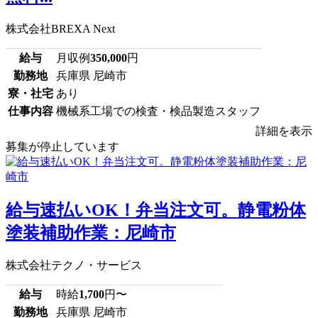
株式会社BREXA Next
給与
月収例
350,000
円
勤務地
兵庫県 尼崎市
寮・社宅
あり
仕事内容
機械系工場での検査・検品製造スタッフ
詳細を表示
募集が停止しています
給与速払いOK！弁当注文可。静電粉体
塗装補助作業：尼崎市
株式会社テクノ・サービス
給与
時給
1,700
円〜
勤務地
兵庫県 尼崎市