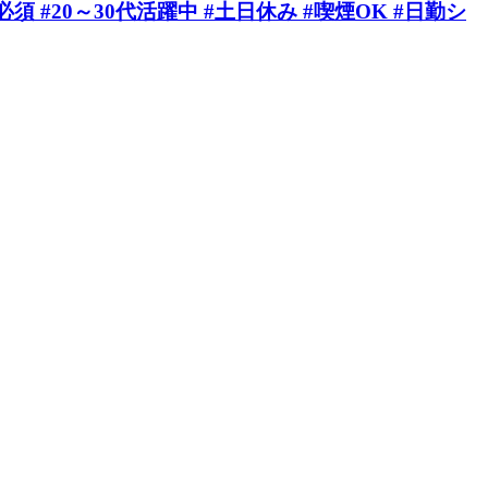
#20～30代活躍中 #土日休み #喫煙OK #日勤シ