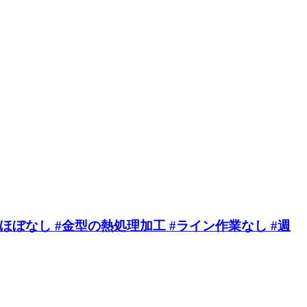
ほぼなし #金型の熱処理加工 #ライン作業なし #週