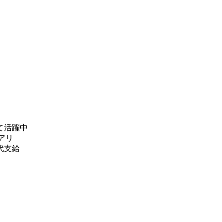
て活躍中
アリ
代支給