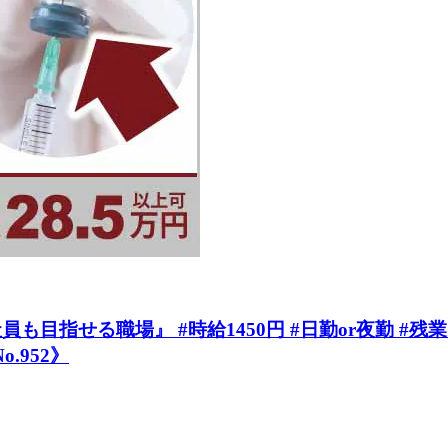
目指せる職場』 #時給1450円 #日勤or夜勤 #残業
.952》