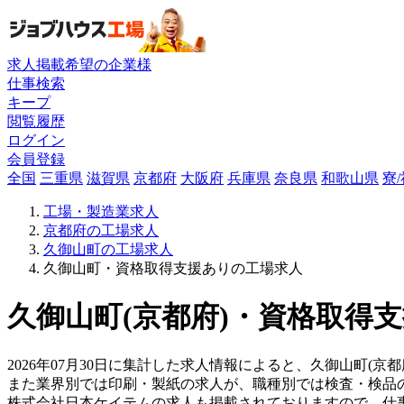
求人掲載希望の企業様
仕事検索
キープ
閲覧履歴
ログイン
会員登録
全国
三重県
滋賀県
京都府
大阪府
兵庫県
奈良県
和歌山県
寮
工場・製造業求人
京都府の工場求人
久御山町の工場求人
久御山町・資格取得支援ありの工場求人
久御山町(京都府)・資格取得支
2026年07月30日に集計した求人情報によると、久御山町(京都
また業界別では印刷・製紙の求人が、職種別では検査・検品
株式会社日本ケイテムの求人も掲載されておりますので、仕