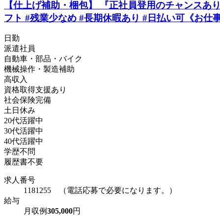
【仕上げ補助・梱包】 『正社員登用のチャンスあり！ 
フト #残業少なめ #長期休暇あり #日払い可《お仕事N
日勤
派遣社員
自動車・部品・バイク
機械操作・製造補助
高収入
資格取得支援あり
社会保険完備
土日休み
20代活躍中
30代活躍中
40代活躍中
学歴不問
履歴書不要
求人番号
1181255 （電話応募で必要になります。）
給与
月収例
305,000
円