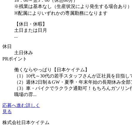
18：00～翌3：00（休憩60分）
※残業は基本なし（生産状況により発生する場合あり）
※配属によりいずれかの専属勤務になります
【休日・休暇】
土日または日月
...
休日
土日休み
PRポイント
働くならやっぱり【日本ケイテム】
（1）10代～30代の若手スタッフさんが正社員を目指し
（2）週休2日制＆GW・夏季・年末年始の長期休み全部
（3）車・バイクでラクラク通勤可！もちろんガソリン
職場の雰...
応募へ進む
詳しく
見る
株式会社日本ケイテム