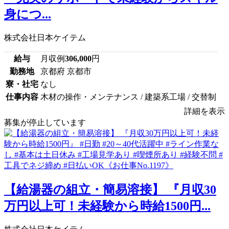
身につ...
株式会社日本ケイテム
給与
月収例
306,000
円
勤務地
京都府 京都市
寮・社宅
なし
仕事内容
木材の操作・メンテナンス / 建築系工場 / 交替制
詳細を表示
募集が停止しています
【給湯器の組立・簡易溶接】 『月収30
万円以上可！未経験から時給1500円...