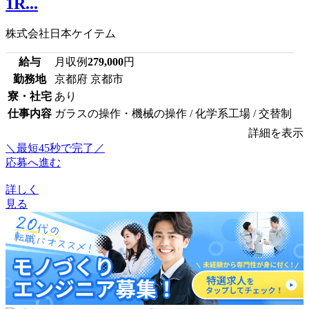
1R...
株式会社日本ケイテム
給与
月収例
279,000
円
勤務地
京都府 京都市
寮・社宅
あり
仕事内容
ガラスの操作・機械の操作 / 化学系工場 / 交替制
詳細を表示
＼最短45秒で完了／
応募へ進む
詳しく
見る