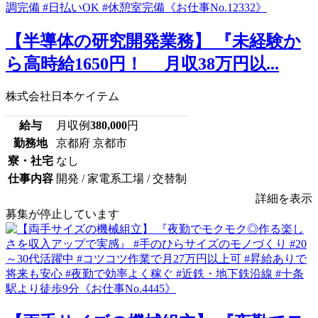
【半導体の研究開発業務】 『未経験か
ら高時給1650円！ 月収38万円以...
株式会社日本ケイテム
給与
月収例
380,000
円
勤務地
京都府 京都市
寮・社宅
なし
仕事内容
開発 / 家電系工場 / 交替制
詳細を表示
募集が停止しています