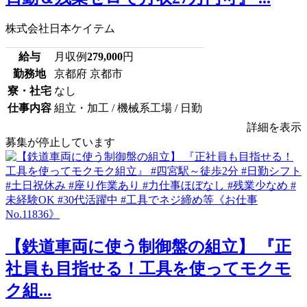
株式会社日本ケイテム
給与
月収例
279,000
円
勤務地
京都府 京都市
寮・社宅
なし
仕事内容
組立・加工 / 機械系工場 / 日勤
詳細を表示
募集が停止しています
【鉄道車両に使う制御盤の組立】 『正
社員も目指せる！工具を使ってモクモ
ク組...