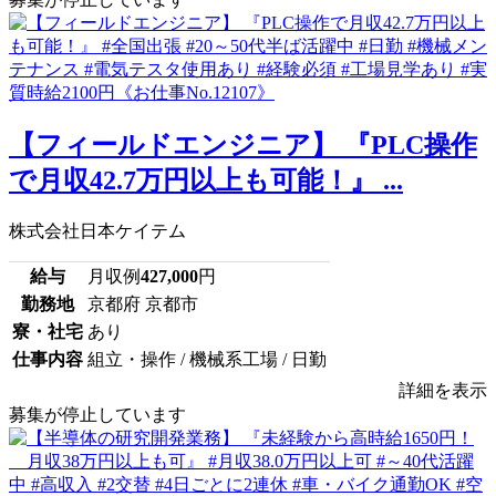
【フィールドエンジニア】 『PLC操作
で月収42.7万円以上も可能！』 ...
株式会社日本ケイテム
給与
月収例
427,000
円
勤務地
京都府 京都市
寮・社宅
あり
仕事内容
組立・操作 / 機械系工場 / 日勤
詳細を表示
募集が停止しています