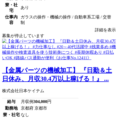
寮・社
あり
宅
仕事内
ガラスの操作・機械の操作 / 自動車系工場 / 交替
容
制
詳細を表示
募集が停止しています
【金属パーツの機械加工】 『日勤＆土
日休み、月収30.4万以上稼げる！』 ...
株式会社日本ケイテム
給与
月収例
304,000
円
勤務地
京都府 京都市
寮・社宅
なし