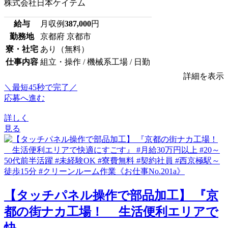
株式会社日本ケイテム
給与
月収例
387,000
円
勤務地
京都府 京都市
寮・社宅
あり（無料）
仕事内容
組立・操作 / 機械系工場 / 日勤
詳細を表示
＼最短45秒で完了／
応募へ進む
詳しく
見る
【タッチパネル操作で部品加工】 『京
都の街ナカ工場！ 生活便利エリアで
快...