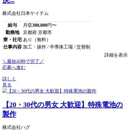
株式会社日本ケイテム
給与
月収
300,000
円〜
勤務地
京都府 京都市
寮・社宅
あり（無料）
仕事内容
加工・操作 / 半導体工場 / 交替制
詳細を表示
＼最短45秒で完了／
応募へ進む
詳しく
見る
【20・30代の男女 大歓迎】特殊電池の
製作
株式会社ハグ