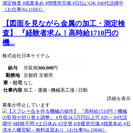
【図面を見ながら金属の加工・測定検
査】 『経験者求ム！高時給1710円の
機...
株式会社日本ケイテム
給与
月収例
360,000
円
勤務地
京都府 京都市
寮・社宅
なし
仕事内容
加工・運搬 / 機械系工場 / 日勤
詳細を表示
募集が停止しています