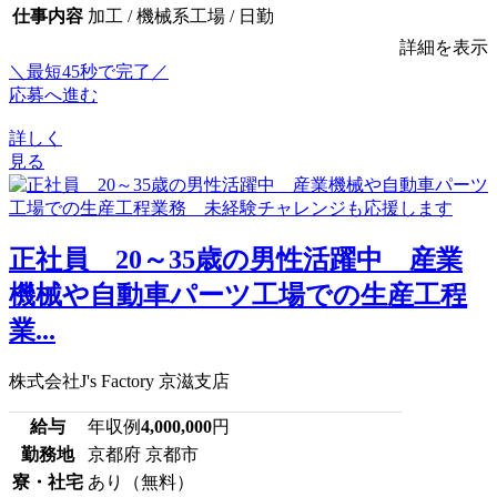
仕事内容
加工 / 機械系工場 / 日勤
詳細を表示
＼最短45秒で完了／
応募へ進む
詳しく
見る
正社員 20～35歳の男性活躍中 産業
機械や自動車パーツ工場での生産工程
業...
株式会社J's Factory 京滋支店
給与
年収例
4,000,000
円
勤務地
京都府 京都市
寮・社宅
あり（無料）