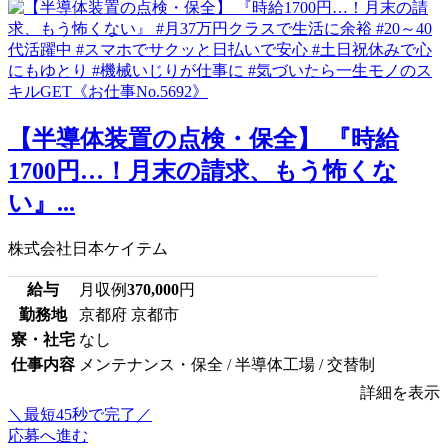
【半導体装置の点検・保全】 『時給
1700円…！月末の請求、もう怖くな
い』...
株式会社日本ケイテム
給与
月収例
370,000
円
勤務地
京都府 京都市
寮・社宅
なし
仕事内容
メンテナンス・保全 / 半導体工場 / 交替制
詳細を表示
＼最短45秒で完了／
応募へ進む