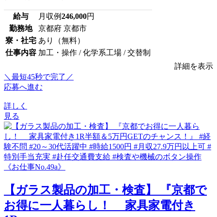
給与
月収例
246,000
円
勤務地
京都府 京都市
寮・社宅
あり（無料）
仕事内容
加工・操作 / 化学系工場 / 交替制
詳細を表示
＼最短45秒で完了／
応募へ進む
詳しく
見る
【ガラス製品の加工・検査】 『京都で
お得に一人暮らし！ 家具家電付き