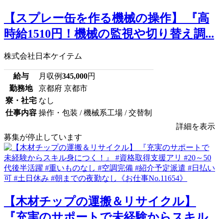
【スプレー缶を作る機械の操作】 『高
時給1510円！機械の監視や切り替え調...
株式会社日本ケイテム
給与
月収例
345,000
円
勤務地
京都府 京都市
寮・社宅
なし
仕事内容
操作・包装 / 機械系工場 / 交替制
詳細を表示
募集が停止しています
【木材チップの運搬＆リサイクル】
『充実のサポートで未経験からスキル