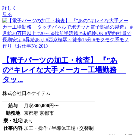
詳しく
見る
【電子パーツの加工・検査】 『”あ
の”キレイな大手メーカー工場勤務
タッ...
株式会社日本ケイテム
給与
月収
300,000
円〜
勤務地
京都府 京都市
寮・社宅
あり
仕事内容
加工・操作 / 半導体工場 / 交替制