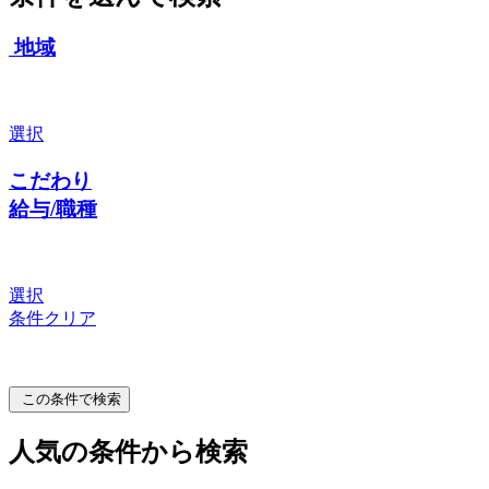
地域
選択
こだわり
給与/職種
選択
条件クリア
この条件で検索
人気の条件から検索