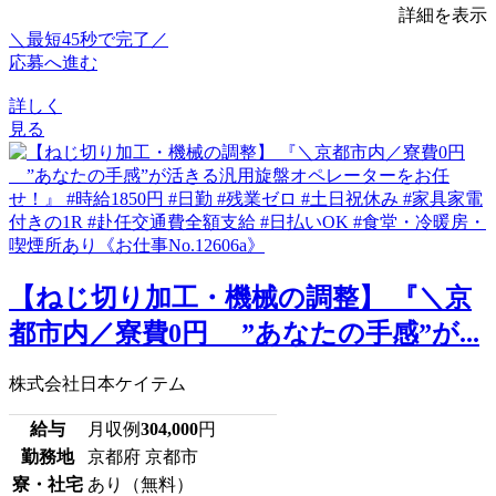
詳細を表示
＼最短45秒で完了／
応募へ進む
詳しく
見る
【ねじ切り加工・機械の調整】 『＼京
都市内／寮費0円 ”あなたの手感”が...
株式会社日本ケイテム
給与
月収例
304,000
円
勤務地
京都府 京都市
寮・社宅
あり（無料）