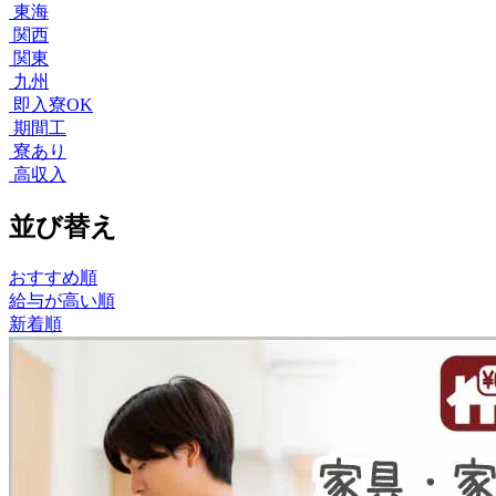
東海
関西
関東
九州
即入寮OK
期間工
寮あり
高収入
並び替え
おすすめ順
給与が高い順
新着順