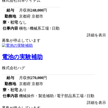
株式会社日本ケイテム
給与
月収例
248,000
円
勤務地
京都府 京都市
寮・社宅
なし
仕事内容
梱包 / 機械系工場 / 日勤
詳細を表示
募集が停止しています
電池の実験補助
株式会社ハグ
給与
月収例
270,000
円
勤務地
京都府 京都市
寮・社宅
あり
仕事内容
機械操作・製造補助 / 電子部品系工場 / 日勤
詳細を表示
募集が停止しています