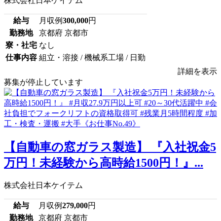
株式会社日本ケイテム
給与
月収例
300,000
円
勤務地
京都府 京都市
寮・社宅
なし
仕事内容
組立・溶接 / 機械系工場 / 日勤
詳細を表示
募集が停止しています
【自動車の窓ガラス製造】 『入社祝金5
万円！未経験から高時給1500円！』...
株式会社日本ケイテム
給与
月収例
279,000
円
勤務地
京都府 京都市