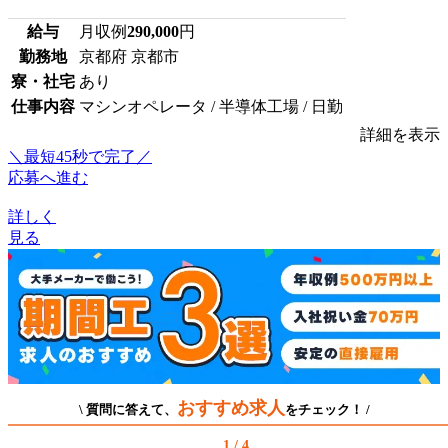
給与
月収例
290,000
円
勤務地
京都府 京都市
寮・社宅
あり
仕事内容
マシンオペレータ / 半導体工場 / 日勤
詳細を表示
＼最短45秒で完了／
応募へ進む
詳しく
見る
おすすめ求人
\ 質問に答えて、
をチェック！ /
1 / 4