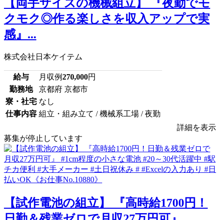
【両手サイズの機械組立】 『夜勤でモ
クモク◎作る楽しさを収入アップで実
感』...
株式会社日本ケイテム
給与
月収例
270,000
円
勤務地
京都府 京都市
寮・社宅
なし
仕事内容
組立・組み立て / 機械系工場 / 夜勤
詳細を表示
募集が停止しています
【試作電池の組立】 『高時給1700円！
日勤＆残業ゼロで月収27万円可』 ...