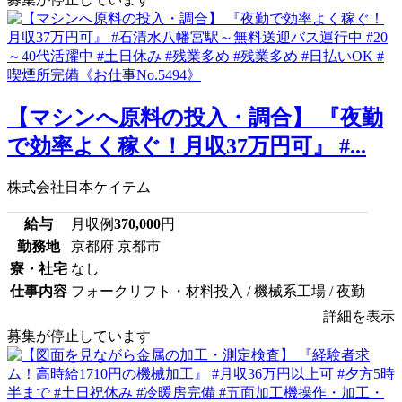
【マシンへ原料の投入・調合】 『夜勤
で効率よく稼ぐ！月収37万円可』 #...
株式会社日本ケイテム
給与
月収例
370,000
円
勤務地
京都府 京都市
寮・社宅
なし
仕事内容
フォークリフト・材料投入 / 機械系工場 / 夜勤
詳細を表示
募集が停止しています