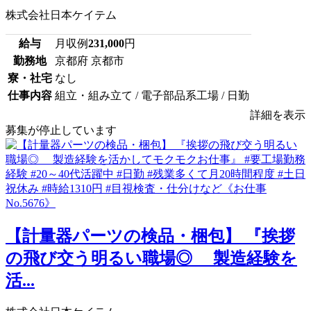
株式会社日本ケイテム
給与
月収例
231,000
円
勤務地
京都府 京都市
寮・社宅
なし
仕事内容
組立・組み立て / 電子部品系工場 / 日勤
詳細を表示
募集が停止しています
【計量器パーツの検品・梱包】 『挨拶
の飛び交う明るい職場◎ 製造経験を
活...