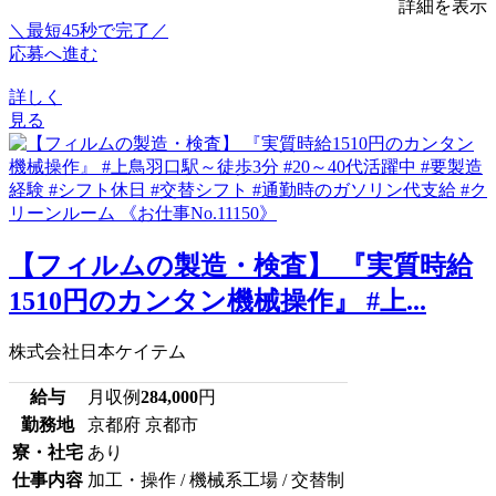
詳細を表示
＼最短45秒で完了／
応募へ進む
詳しく
見る
【フィルムの製造・検査】 『実質時給
1510円のカンタン機械操作』 #上...
株式会社日本ケイテム
給与
月収例
284,000
円
勤務地
京都府 京都市
寮・社宅
あり
仕事内容
加工・操作 / 機械系工場 / 交替制