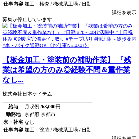
仕事内容
加工・検査 / 機械系工場 / 日勤
詳細を表示
募集が停止しています
【板金加工・塗装前の補助作業】 『残
業は希望の方のみ◎経験不問＆重作業
なし...
株式会社日本ケイテム
給与
月収例
263,000
円
勤務地
京都府 京都市
寮・社宅
なし
仕事内容
加工・塗装 / 機械系工場 / 日勤
詳細を表示