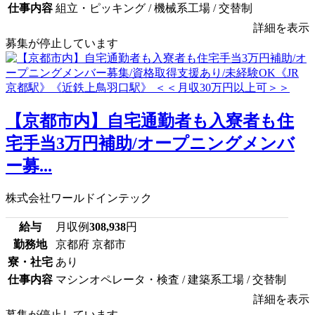
仕事内容
組立・ピッキング / 機械系工場 / 交替制
詳細を表示
募集が停止しています
【京都市内】自宅通勤者も入寮者も住
宅手当3万円補助/オープニングメンバ
ー募...
株式会社ワールドインテック
給与
月収例
308,938
円
勤務地
京都府 京都市
寮・社宅
あり
仕事内容
マシンオペレータ・検査 / 建築系工場 / 交替制
詳細を表示
募集が停止しています