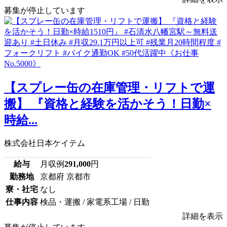
募集が停止しています
【スプレー缶の在庫管理・リフトで運
搬】 『資格と経験を活かそう！日勤×
時給...
株式会社日本ケイテム
給与
月収例
291,000
円
勤務地
京都府 京都市
寮・社宅
なし
仕事内容
検品・運搬 / 家電系工場 / 日勤
詳細を表示