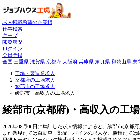
求人掲載希望の企業様
仕事検索
キープ
閲覧履歴
ログイン
会員登録
全国
三重県
滋賀県
京都府
大阪府
兵庫県
奈良県
和歌山県
寮
工場・製造業求人
京都府の工場求人
綾部市の工場求人
綾部市・高収入の工場求人
綾部市(京都府)・高収入の工場
2026年08月06日に集計した求人情報によると、綾部市(京都府
また業界別では自動車・部品・バイクの求人が、職種別では
日研トータルソーシング株式会社の求人も掲載されておりま