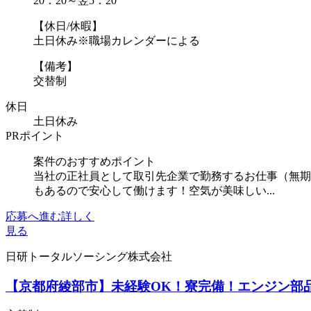
20：20～翌5：20
【休日/休暇】
土日休み※職場カレンダーによる
【備考】
交替制
休日
土日休み
PRポイント
案件のおすすめポイント
当社の正社員として取引先企業で勤務するお仕事（無期
もあるので安心して働けます！空気が美味しい...
応募へ進む
詳しく
見る
日研トータルソーシング株式会社
【京都府綾部市】未経験OK！寮完備！エンジン部品の