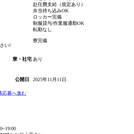
赴任費支給（規定あり）
）
弁当持ち込みOK
ロッカー完備
制服貸与/作業服通勤OK
転勤なし
寮完備
さい!
あり
寮・社宅
2025年11月11日
公開日
募
応募へ進む
~19:00