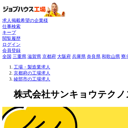
求人掲載希望の企業様
仕事検索
キープ
閲覧履歴
ログイン
会員登録
全国
三重県
滋賀県
京都府
大阪府
兵庫県
奈良県
和歌山県
寮
工場・製造業求人
京都府の工場求人
綾部市の工場求人
株式会社サンキョウテクノスタ