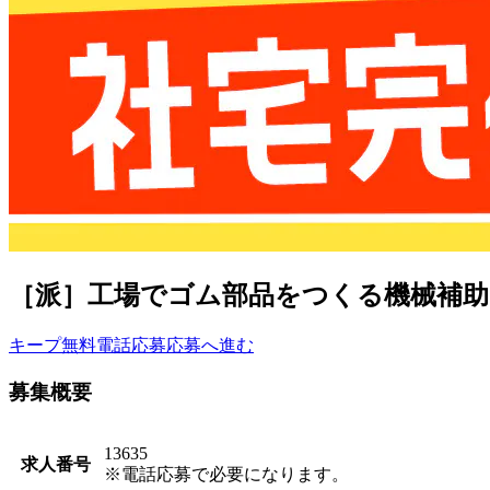
［派］工場でゴム部品をつくる機械補助／
キープ
無料電話応募
応募へ進む
募集概要
13635
求人番号
※電話応募で必要になります。