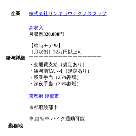
株式会社サンキョウテクノスタッフ
企業
高収入
月収例
320,000
円
【給与モデル】
［月収例］32万円以上可
給与詳細
￣￣￣￣￣￣￣￣￣￣￣￣￣￣￣
・交通費支給（規定あり）
・給与前払い可（規定あり）
・残業手当（25%割増）
・深夜手当（25%割増）
京都府
綾部市
京都府綾部市
車,自転車,バイク通勤可能
勤務地