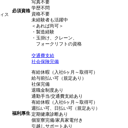
写真不要
学歴不問
必須資格
資格不要
ィス
未経験者も活躍中
＜あれば尚可＞
・製造経験
・玉掛け、クレーン、
フォークリフトの資格
交通費支給
社会保険完備
有給休暇（入社6ヶ月～取得可）
給与前払い可（規定あり）
社保完備
退職金制度あり
通勤手当/交通費支給あり
有給休暇（入社6ヶ月～取得可）
週払い可、日払い可（規定あり）
福利厚生
定期健康診断あり
個室寮完備/家具家電付き
引越しサポートあり