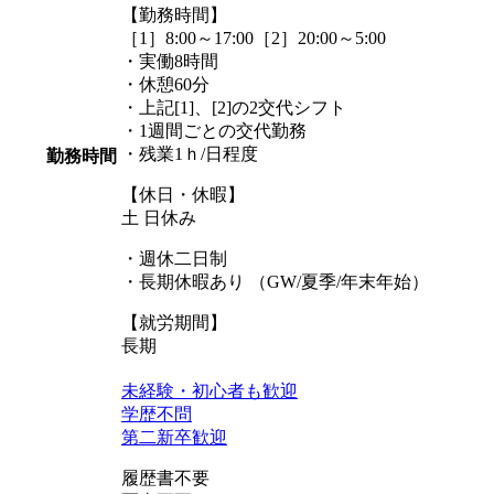
【勤務時間】
［1］8:00～17:00［2］20:00～5:00
・実働8時間
・休憩60分
・上記[1]、[2]の2交代シフト
・1週間ごとの交代勤務
・残業1ｈ/日程度
勤務時間
【休日・休暇】
土 日休み
・週休二日制
・長期休暇あり （GW/夏季/年末年始）
【就労期間】
長期
未経験・初心者も歓迎
学歴不問
第二新卒歓迎
履歴書不要