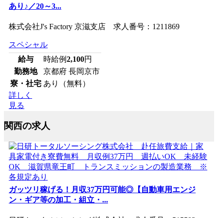
あり♪／20～3...
株式会社J's Factory 京滋支店 求人番号：1211869
スペシャル
給与
時給例
2,100
円
勤務地
京都府 長岡京市
寮・社宅
あり（無料）
詳しく
見る
関西の求人
ガッツリ稼げる！月収37万円可能◎【自動車用エンジ
ン・ギア等の加工・組立・...