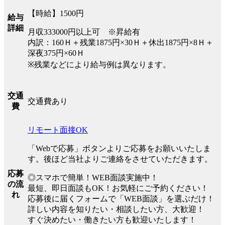
【時給】1500円
給与
詳細
月収333000円以上可 ※昇給有
内訳：160Ｈ＋残業1875円×30Ｈ＋休出1875円×8Ｈ＋
深夜375円×60Ｈ
※残業などにより給与例は異なります。
交通
交通費あり
費
リモート面接OK
「Webで応募」ボタンよりご応募をお願いいたしま
す。後ほど当社よりご連絡をさせていただきます。
応募
◎スマホで簡単！WEB面談実施中！
の流
最短、即日面談もOK！お気軽にご予約ください！
れ
応募後に届くフォームで「WEB面談」を選ぶだけ！
詳しい内容を知りたい・相談したい方、大歓迎！
すぐ決めたい・働きたい方も歓迎いたします！