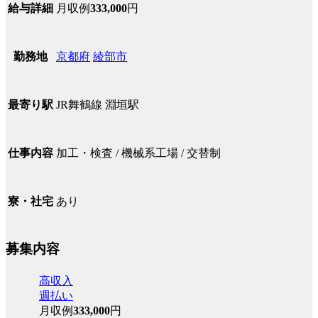
月収例
333,000
円
給与詳細
京都府
綾部市
勤務地
JR舞鶴線 淵垣駅
最寄り駅
加工・検査 / 機械系工場 / 交替制
仕事内容
あり
寮・社宅
募集内容
高収入
週払い
月収例
333,000
円