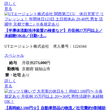
詳しく
見る
【半導体流動洗浄装置の検査など】月収例27万円以上／
未経験OK◎／日勤×土...
UTエージェント株式会社 求人番号：1224344
スペシャル
給与
月収例
273,000
円
勤務地
京都府 福知山市
寮・社宅
あり
詳しく
見る
【高時給2,100円☆】自動車部品の物流／社宅費約9割補助