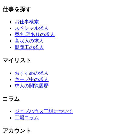
仕事を探す
お仕事検索
スペシャル求人
寮/社宅ありの求人
高収入の求人
期間工の求人
マイリスト
おすすめの求人
キープ中の求人
求人の閲覧履歴
コラム
ジョブハウス工場について
工場コラム
アカウント