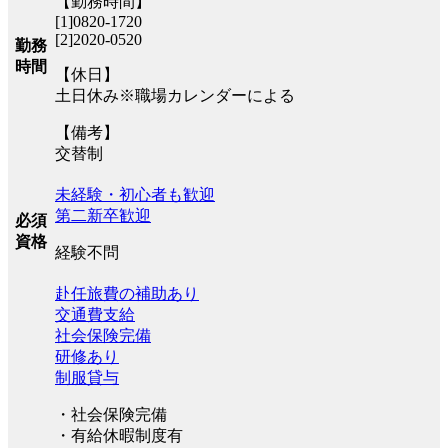
【勤務時間】
[1]0820-1720
[2]2020-0520
勤務
時間
【休日】
土日休み※職場カレンダーによる
【備考】
交替制
未経験・初心者も歓迎
第二新卒歓迎
必須
資格
経験不問
赴任旅費の補助あり
交通費支給
社会保険完備
研修あり
制服貸与
・社会保険完備
・有給休暇制度有