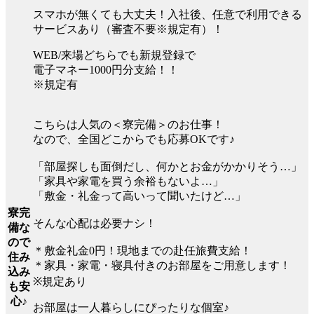
スマホが無くても大丈夫！入社後、任意で利用できる
サービスあり（審査不要※規定有）！
WEB/来場どちらでも新規登録で
電子マネー1000円分支給！！
※規定有
こちらは人気の＜寮完備＞のお仕事！
なので、全国どこからでも応募OKです♪
「部屋探しも面倒だし、何かとお金がかかりそう…」
「家具や家電を買う余裕もないよ…」
「敷金・礼金って高いって聞いたけど…」
寮完
そんな心配は必要ナシ！
備な
ので
＊敷金礼金0円！現地までの赴任旅費支給！
住み
＊家具・家電・寝具付きのお部屋をご用意します！
込み
※規定あり
も安
心♪
お部屋は一人暮らしにぴったりな個室♪