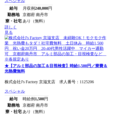
スペシャル
給与
月収例
240,000
円
勤務地
京都府 南丹市
寮・社宅
あり（無料）
詳しく
見る
★【アルミ部品の加工＆目視検査】時給1,500円／寮費＆
光熱費無料
株式会社J's Factory 京滋支店 求人番号：1125206
スペシャル
給与
時給例
1,500
円
勤務地
京都府 南丹市
寮・社宅
あり（無料）