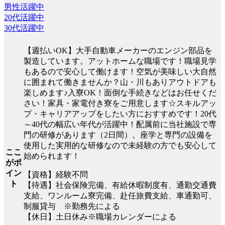
男性活躍中
20代活躍中
30代活躍中
【週払いOK】大手自動車メーカーのエンジン部品を
製造しています。アットホームな職場です！職場見学
もあるので安心して働けます！空気が美味しい大自然
に囲まれて働きませんか？山・川もありアウトドアも
楽しめます♪入寮OK！面倒な手続きなどはお任せくだ
さい！家具・家電付き寮をご用意します☆スキルアッ
プ・キャリアアップをしたい方におすすめです！20代
～40代の幅広い年代が活躍中！配属前に当社施設で専
門の研修があります（2日間）。座学と専門の設備を
使用した実用的な研修なので未経験の方でも安心して
ここ
始められます！
がポ
イン
【資格】経験不問
ト
【待遇】社会保険完備、有給休暇制度有、通勤交通費
支給、ワンルーム寮完備、赴任旅費支給、車通勤可、
制服貸与 ※勤務先による
【休日】土日休み※職場カレンダーによる