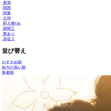
東海
関西
関東
九州
即入寮OK
期間工
寮あり
高収入
並び替え
おすすめ順
給与が高い順
新着順