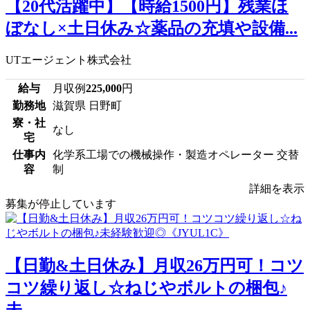
【20代活躍中】【時給1500円】残業ほ
ぼなし×土日休み☆薬品の充填や設備...
UTエージェント株式会社
給与
月収例
225,000
円
勤務地
滋賀県 日野町
寮・社
なし
宅
仕事内
化学系工場での機械操作・製造オペレーター 交替
容
制
詳細を表示
募集が停止しています
【日勤&土日休み】月収26万円可！コツ
コツ繰り返し☆ねじやボルトの梱包♪
未...