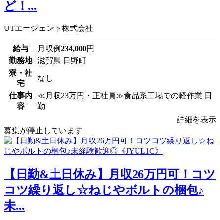
ど！...
UTエージェント株式会社
給与
月収例
234,000
円
勤務地
滋賀県 日野町
寮・社
なし
宅
仕事内
≪月収23万円・正社員≫食品系工場での軽作業 日
容
勤
詳細を表示
募集が停止しています
【日勤&土日休み】月収26万円可！コツ
コツ繰り返し☆ねじやボルトの梱包♪
未...