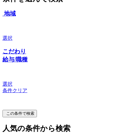
地域
選択
こだわり
給与/職種
選択
条件クリア
この条件で検索
人気の条件から検索