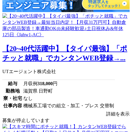
【20~40代活躍中】【タイパ最強】「ポ
チッと就職」でカンタンWEB登録→...
UTエージェント株式会社
給与
月収例
318,000
円
勤務地
滋賀県 日野町
寮・社宅
なし
仕事内容
機械系工場での組立・加工・プレス 交替制
詳細を表示
募集が停止しています