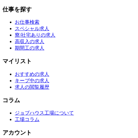
仕事を探す
お仕事検索
スペシャル求人
寮/社宅ありの求人
高収入の求人
期間工の求人
マイリスト
おすすめの求人
キープ中の求人
求人の閲覧履歴
コラム
ジョブハウス工場について
工場コラム
アカウント