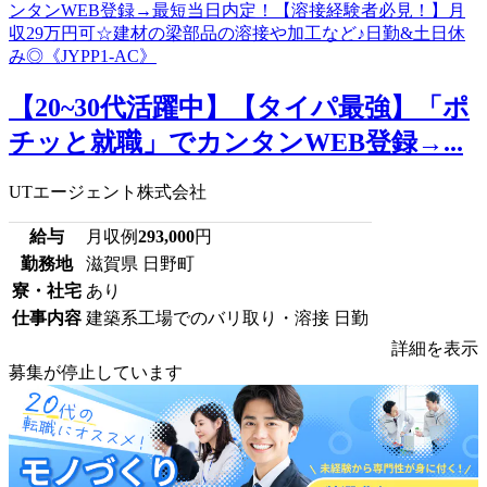
【20~30代活躍中】【タイパ最強】「ポ
チッと就職」でカンタンWEB登録→...
UTエージェント株式会社
給与
月収例
293,000
円
勤務地
滋賀県 日野町
寮・社宅
あり
仕事内容
建築系工場でのバリ取り・溶接 日勤
詳細を表示
募集が停止しています