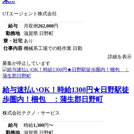
UTエージェント株式会社
給与
月収例
262,000
円
勤務地
滋賀県 日野町
寮・社宅
あり
仕事内容
機械系工場での軽作業 日勤
詳細を表示
募集が停止しています
給与速払いOK！時給1300円★日野駅徒
歩圏内！梱包 ：蒲生郡日野町
株式会社テクノ・サービス
給与
時給
1,300
円〜
勤務地
滋賀県 日野町