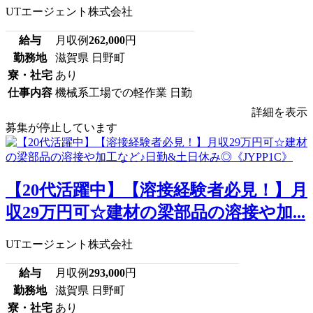
UTエージェント株式会社
給与
月収例
262,000
円
勤務地
滋賀県 日野町
寮・社宅
あり
仕事内容
機械系工場での軽作業 日勤
詳細を表示
募集が停止しています
【20代活躍中】【溶接経験者必見！】月
収29万円可☆建材の梁部品の溶接や加...
UTエージェント株式会社
給与
月収例
293,000
円
勤務地
滋賀県 日野町
寮・社宅
あり