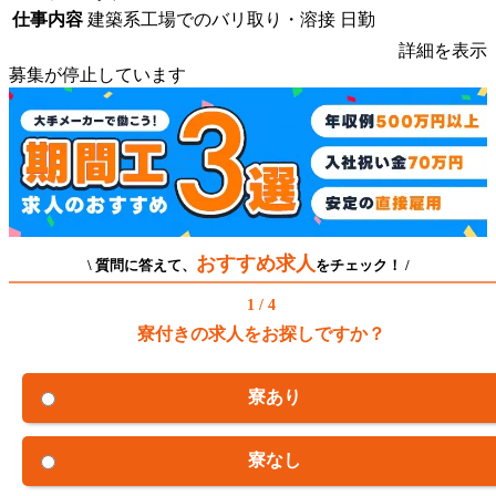
仕事内容
建築系工場でのバリ取り・溶接 日勤
詳細を表示
募集が停止しています
おすすめ求人
\ 質問に答えて、
をチェック！ /
1 / 4
寮付きの求人をお探しですか？
寮あり
寮なし