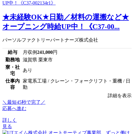
★未経験OK★日勤／材料の運搬など★
オープニング時給UP中！《C37-00...
パーソルファクトリーパートナーズ株式会社
給与
月収例
241,000
円
勤務地
滋賀県 栗東市
寮・社
あり
宅
仕事内
家電系工場 / クレーン・フォークリフト・重機 / 日
容
勤
詳細を表示
＼最短45秒で完了／
応募へ進む
詳しく
見る