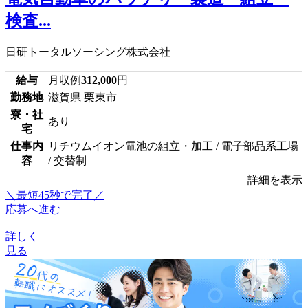
検査...
日研トータルソーシング株式会社
給与
月収例
312,000
円
勤務地
滋賀県 栗東市
寮・社
あり
宅
仕事内
リチウムイオン電池の組立・加工 / 電子部品系工場
容
/ 交替制
詳細を表示
＼最短45秒で完了／
応募へ進む
詳しく
見る