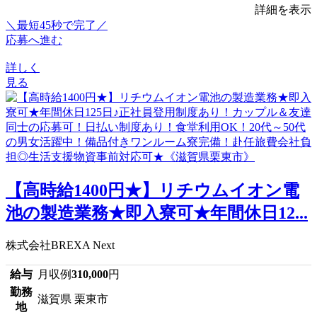
詳細を表示
＼最短45秒で完了／
応募へ進む
詳しく
見る
【高時給1400円★】リチウムイオン電
池の製造業務★即入寮可★年間休日12...
株式会社BREXA Next
給与
月収例
310,000
円
勤務
滋賀県 栗東市
地