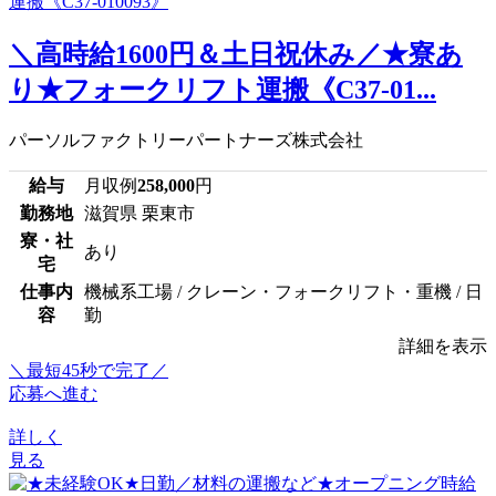
＼高時給1600円＆土日祝休み／★寮あ
り★フォークリフト運搬《C37-01...
パーソルファクトリーパートナーズ株式会社
給与
月収例
258,000
円
勤務地
滋賀県 栗東市
寮・社
あり
宅
仕事内
機械系工場 / クレーン・フォークリフト・重機 / 日
容
勤
詳細を表示
＼最短45秒で完了／
応募へ進む
詳しく
見る