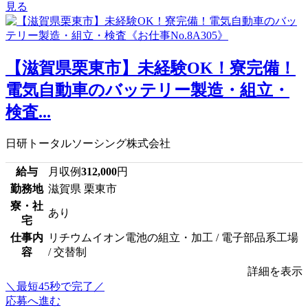
見る
【滋賀県栗東市】未経験OK！寮完備！
電気自動車のバッテリー製造・組立・
検査...
日研トータルソーシング株式会社
給与
月収例
312,000
円
勤務地
滋賀県 栗東市
寮・社
あり
宅
仕事内
リチウムイオン電池の組立・加工 / 電子部品系工場
容
/ 交替制
詳細を表示
＼最短45秒で完了／
応募へ進む