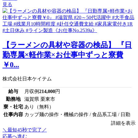
見る
【ラーメンの具材や容器の検品】 『日
勤専属×軽作業×お仕事中ずっと寮費
￥0...
株式会社日本ケイテム
給与
月収例
214,000
円
勤務地
滋賀県 栗東市
寮・社宅
あり（無料）
仕事内容
カップ麺の操作・機械の操作 / 食品系工場 / 日勤
詳細を表示
＼最短45秒で完了／
応募へ進む