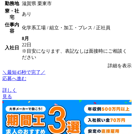
勤務地
滋賀県 栗東市
寮・社
あり
宅
仕事内
化学系工場 / 組立・加工・プレス / 正社員
容
8月
22日
入社日
※目安になります、表記なしは面接時にご相談く
ださい
詳細を表示
＼最短45秒で完了／
応募へ進む
詳しく
見る