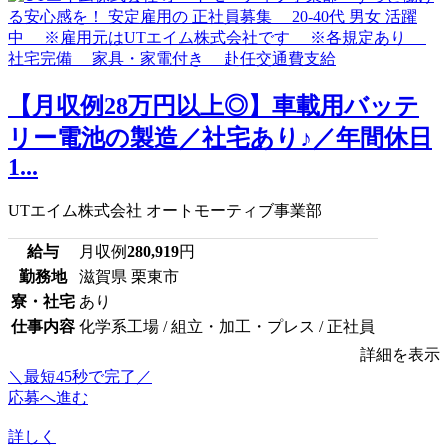
【月収例28万円以上◎】車載用バッテ
リー電池の製造／社宅あり♪／年間休日
1...
UTエイム株式会社 オートモーティブ事業部
給与
月収例
280,919
円
勤務地
滋賀県 栗東市
寮・社宅
あり
仕事内容
化学系工場 / 組立・加工・プレス / 正社員
詳細を表示
＼最短45秒で完了／
応募へ進む
詳しく