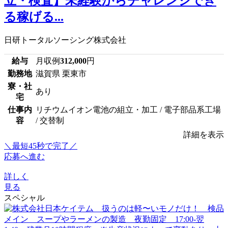
立・検査】未経験からチャレンジでき
る稼げる...
日研トータルソーシング株式会社
給与
月収例
312,000
円
勤務地
滋賀県 栗東市
寮・社
あり
宅
仕事内
リチウムイオン電池の組立・加工 / 電子部品系工場
容
/ 交替制
詳細を表示
＼最短45秒で完了／
応募へ進む
詳しく
見る
スペシャル