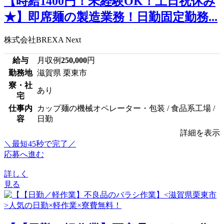
【時給1400円！未経験OK！土日祝休み
★】即席麺の製造業務！日勤固定勤務...
株式会社BREXA Next
給与
月収例
250,000
円
勤務地
滋賀県 栗東市
寮・社
あり
宅
仕事内
カップ麺の機械オペレーター・包装 / 食品系工場 /
容
日勤
詳細を表示
＼最短45秒で完了／
応募へ進む
詳しく
見る