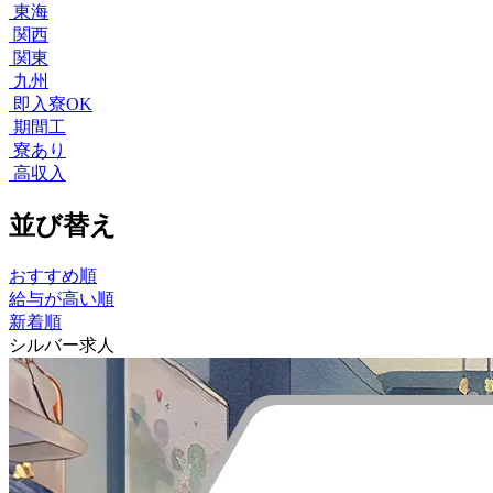
東海
関西
関東
九州
即入寮OK
期間工
寮あり
高収入
並び替え
おすすめ順
給与が高い順
新着順
シルバー求人