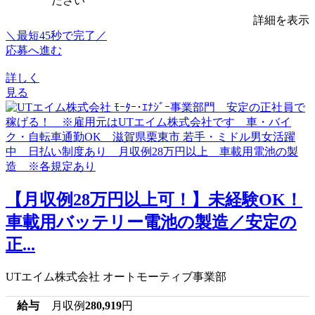
ださい
詳細を表示
＼最短45秒で完了／
応募へ進む
詳しく
見る
【月収例28万円以上可！】未経験OK！
車載用バッテリー電池の製造／安定の
正...
UTエイム株式会社 オートモーティブ事業部
給与
月収例
280,919
円