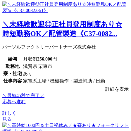
＼未経験歓迎◎正社員登用制度あり☆
時短勤務OK／配管製造《C37-0082...
パーソルファクトリーパートナーズ株式会社
給与
月収例
256,000
円
勤務地
滋賀県 栗東市
寮・社宅
あり
仕事内容
家電系工場 / 機械操作・製造補助 / 日勤
詳細を表示
＼最短45秒で完了／
応募へ進む
詳しく
見る