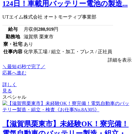
124日！車載用バッテリー電池の製造...
UTエイム株式会社 オートモーティブ事業部
給与
月収例
280,919
円
勤務地
滋賀県 栗東市
寮・社宅
あり
仕事内容
化学系工場 / 組立・加工・プレス / 正社員
詳細を表示
＼最短45秒で完了／
応募へ進む
詳しく
見る
スペシャル
【滋賀県栗東市】未経験OK！寮完備！
電気自動車のバッテリー製造・組立・