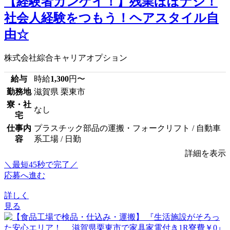
【経験者カンゲイ！】残業ほぼナシ！
社会人経験をつもう！ヘアスタイル自
由☆
株式会社綜合キャリアオプション
給与
時給
1,300
円〜
勤務地
滋賀県 栗東市
寮・社
なし
宅
仕事内
プラスチック部品の運搬・フォークリフト / 自動車
容
系工場 / 日勤
詳細を表示
＼最短45秒で完了／
応募へ進む
詳しく
見る