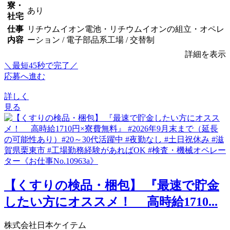
寮・
あり
社宅
仕事
リチウムイオン電池・リチウムイオンの組立・オペレ
内容
ーション / 電子部品系工場 / 交替制
詳細を表示
＼最短45秒で完了／
応募へ進む
詳しく
見る
【くすりの検品・梱包】 『最速で貯金
したい方にオススメ！ 高時給1710...
株式会社日本ケイテム