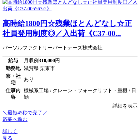
高時給1800円☆残業ほとんどなし☆正
社員登用制度◎／入出荷《C37-00...
パーソルファクトリーパートナーズ株式会社
給与
月収例
310,000
円
勤務地
滋賀県 栗東市
寮・社
あり
宅
仕事内
機械系工場 / クレーン・フォークリフト・重機 / 日
容
勤
詳細を表示
＼最短45秒で完了／
応募へ進む
詳しく
見る