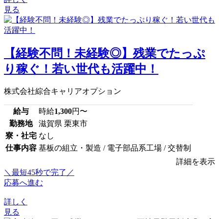
見る
【経験不問！未経験◎】残業でたっぷ
り稼ぐ！若い世代も活躍中！
株式会社綜合キャリアオプション
給与
時給
1,300
円〜
勤務地
滋賀県 栗東市
寮・社宅
なし
仕事内容
基板の組立・製造 / 電子部品系工場 / 交替制
詳細を表示
＼最短45秒で完了／
応募へ進む
詳しく
見る