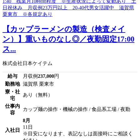
【カップラーメンの製造（検査メイ
ン）】重いものなし◎／夜勤固定17:00
ス...
株式会社日本ケイテム
給与
月収例
237,000
円
勤務地
滋賀県 栗東市
寮・社
あり（無料）
宅
仕事内
カップ麺の操作・機械の操作 / 食品系工場 / 夜勤
容
8月
11日
入社日
※目安になります、表記なしは面接時にご相談く