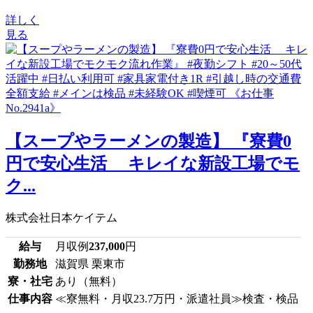
詳しく
見る
【スープやラーメンの製造】 『寮費0
円で安心生活 キレイな新設工場でモ
ク...
株式会社日本ケイテム
給与
月収例
237,000
円
勤務地
滋賀県 栗東市
寮・社宅
あり（無料）
仕事内容
≪寮無料・月収23.7万円・派遣社員≫検査・検品