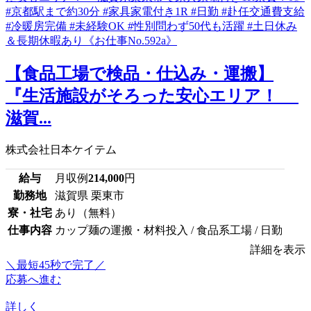
【食品工場で検品・仕込み・運搬】
『生活施設がそろった安心エリア！
滋賀...
株式会社日本ケイテム
給与
月収例
214,000
円
勤務地
滋賀県 栗東市
寮・社宅
あり（無料）
仕事内容
カップ麺の運搬・材料投入 / 食品系工場 / 日勤
詳細を表示
＼最短45秒で完了／
応募へ進む
詳しく