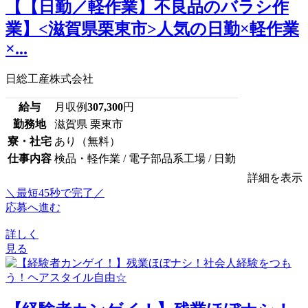
【【日勤／軽作業】不良品のバラシ作
業】<滋賀県栗東市>人気の日勤×軽作業
×...
日総工産株式会社
給与
月収例
307,300
円
勤務地
滋賀県 栗東市
寮・社宅
あり（無料）
仕事内容
検品・軽作業 / 電子部品系工場 / 日勤
詳細を表示
＼最短45秒で完了／
応募へ進む
詳しく
見る