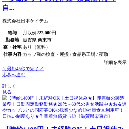
自...
株式会社日本ケイテム
給与
月収例
222,000
円
勤務地
滋賀県 栗東市
寮・社宅
あり（無料）
仕事内容
カップ麺の検査・運搬 / 食品系工場 / 夜勤
詳細を表示
＼最短45秒で完了／
応募へ進む
詳しく
見る