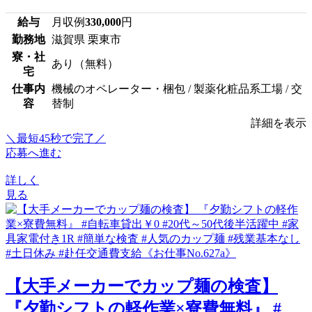
給与
月収例
330,000
円
勤務地
滋賀県 栗東市
寮・社
あり（無料）
宅
仕事内
機械のオペレーター・梱包 / 製薬化粧品系工場 / 交
容
替制
詳細を表示
＼最短45秒で完了／
応募へ進む
詳しく
見る
【大手メーカーでカップ麺の検査】
『夕勤シフトの軽作業×寮費無料』 #