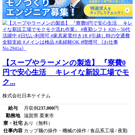
【スープやラーメンの製造】 『寮費0
円で安心生活 キレイな新設工場でモ
ク...
株式会社日本ケイテム
給与
月収例
237,000
円
勤務地
滋賀県 栗東市
寮・社宅
あり（無料）
仕事内容
カップ麺の操作・機械の操作 / 食品系工場 / 夜勤