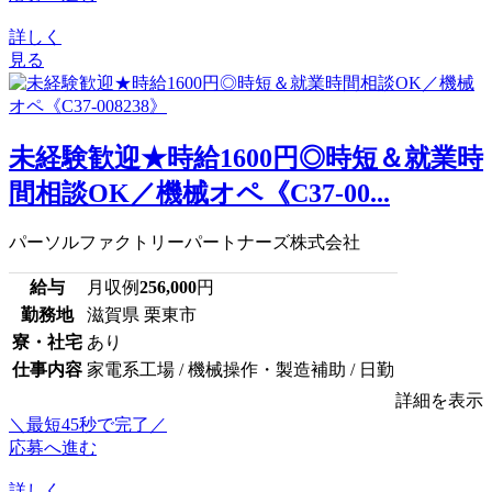
詳しく
見る
未経験歓迎★時給1600円◎時短＆就業時
間相談OK／機械オペ《C37-00...
パーソルファクトリーパートナーズ株式会社
給与
月収例
256,000
円
勤務地
滋賀県 栗東市
寮・社宅
あり
仕事内容
家電系工場 / 機械操作・製造補助 / 日勤
詳細を表示
＼最短45秒で完了／
応募へ進む
詳しく