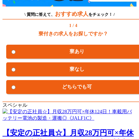
おすすめ求人
\ 質問に答えて、
をチェック！ /
1 / 4
寮付きの求人をお探しですか？
寮あり
寮なし
どちらでも可
スペシャル
【安定の正社員☆】月収28万円可×年休