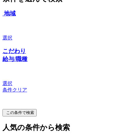
地域
選択
こだわり
給与/職種
選択
条件クリア
この条件で検索
人気の条件から検索