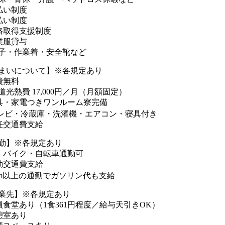
払い制度
払い制度
格取得支援制度
業服貸与
子・作業着・安全靴など
まいについて】※各規定あり
費無料
道光熱費 17,000円／月（月額固定）
具・家電つきワンルーム寮完備
レビ・冷蔵庫・洗濯機・エアコン・寝具付き
任交通費支給
勤】※各規定あり
・バイク・自転車通勤可
勤交通費支給
km以上の通勤でガソリン代も支給
業先】※各規定あり
員食堂あり（1食361円程度／給与天引きOK）
憩室あり