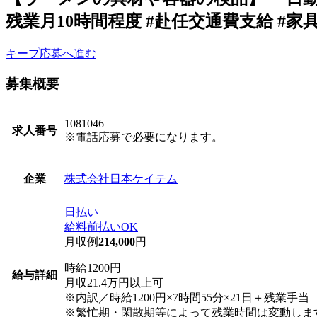
残業月10時間程度 #赴任交通費支給 #家具
キープ
応募へ進む
募集概要
1081046
求人番号
※電話応募で必要になります。
株式会社日本ケイテム
企業
日払い
給料前払いOK
月収例
214,000
円
時給1200円
給与詳細
月収21.4万円以上可
※内訳／時給1200円×7時間55分×21日＋残業手当
※繁忙期・閑散期等によって残業時間は変動しま