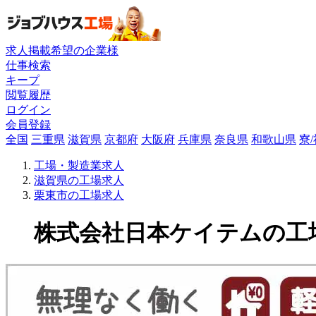
求人掲載希望の企業様
仕事検索
キープ
閲覧履歴
ログイン
会員登録
全国
三重県
滋賀県
京都府
大阪府
兵庫県
奈良県
和歌山県
寮
工場・製造業求人
滋賀県の工場求人
栗東市の工場求人
株式会社日本ケイテムの工場求人