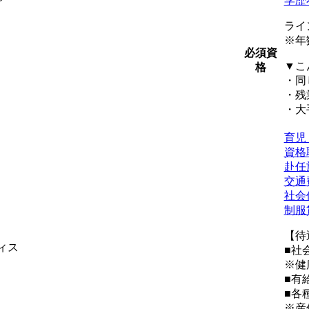
学歴
ライ
※年
必須資
▼こ
格
・同
・残
・大
育児
資格
赴任
交通
社会
制服
【待
ィス
■社
※健
■有
■各
※産