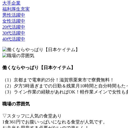
大手企業
福利厚生充実
男性活躍中
女性活躍中
20代活躍中
30代活躍中
40代活躍中
働くならやっぱり【日本ケイテム】
（1）京都まで電車約25分！滋賀県栗東市で寮費無料！
（2）夕方5時過ぎまでの日勤＆残業月10時間と自分時間もた
（3）ライン作業の経験があればOK！軽作業メインで女性も
職場の雰囲気
▽スタッフに人気の食堂あり
1食361円でお腹いっぱいになれる食堂が人気です。
お弁当を用意する必要がないので楽ちん！