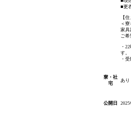
■喫
■更
【住
＜寮
家具
ご希
・2
す。
・受
寮・社
あり
宅
202
公開日