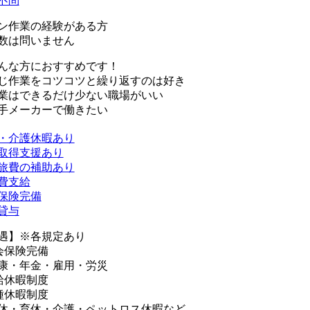
不問
ン作業の経験がある方
数は問いません
んな方におすすめです！
じ作業をコツコツと繰り返すのは好き
業はできるだけ少ない職場がいい
手メーカーで働きたい
・介護休暇あり
取得支援あり
旅費の補助あり
費支給
保険完備
貸与
遇】※各規定あり
会保険完備
康・年金・雇用・労災
給休暇制度
種休暇制度
休・育休・介護・ペットロス休暇など