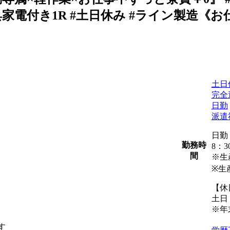
家電付き1R #土日休み #ライン製造《お仕事N
土日
完全
日勤
派遣
日勤
勤務時
8：
間
※生
※生
【休
土日
※年
す