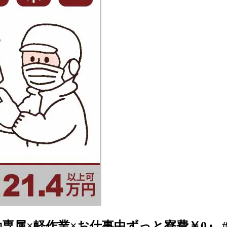
×軽作業×お仕事中ずっと寮費￥0』 #滋賀