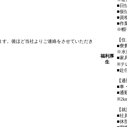
■日
■仮
■資
■作
※帽
【住
します。後ほど当社よりご連絡をさせていただき
■寮
※水
福利厚
■家
生
※テ
■赴
【通
■車
■通
※2
【就
■社
■休