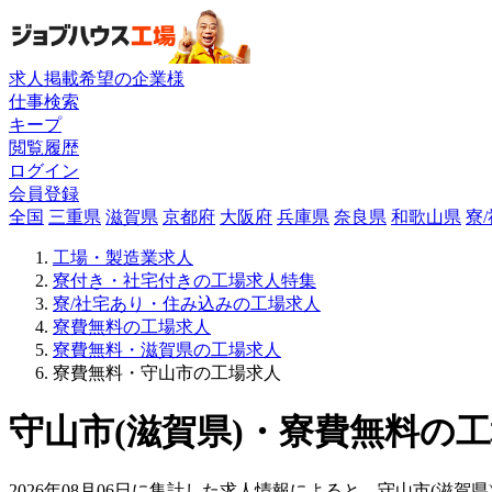
求人掲載希望の企業様
仕事検索
キープ
閲覧履歴
ログイン
会員登録
全国
三重県
滋賀県
京都府
大阪府
兵庫県
奈良県
和歌山県
寮
工場・製造業求人
寮付き・社宅付きの工場求人特集
寮/社宅あり・住み込みの工場求人
寮費無料の工場求人
寮費無料・滋賀県の工場求人
寮費無料・守山市の工場求人
守山市(滋賀県)・寮費無料の工
2026年08月06日に集計した求人情報によると、守山市(滋賀県