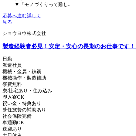
▼「モノづくりって難し...
応募へ進む
詳しく
見る
ショウヨウ株式会社
製造経験者必見！安定・安心の長期のお仕事です！
日勤
派遣社員
機械・金属・鉄鋼
機械操作・製造補助
寮費無料
寮/社宅あり・住み込み
即入寮OK
祝い金・特典あり
赴任旅費の補助あり
社会保険完備
車通勤OK
送迎あり
土日休み