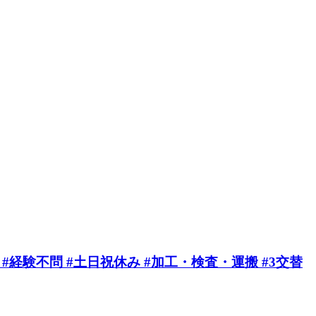
 #経験不問 #土日祝休み #加工・検査・運搬 #3交替