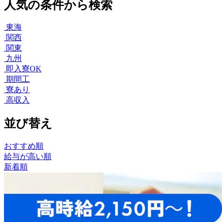
人気の条件から検索
東海
関西
関東
九州
即入寮OK
期間工
寮あり
高収入
並び替え
おすすめ順
給与が高い順
新着順