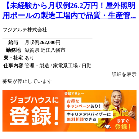
【未経験から月収例26.2万円！屋外照明
用ポールの製造工場内で品質・生産管...
フジアルテ株式会社
給与
月収例
262,000
円
勤務地
滋賀県 近江八幡市
寮・社宅
あり
仕事内容
管理・製造 / 家電系工場 / 日勤
詳細を表示
募集が停止しています