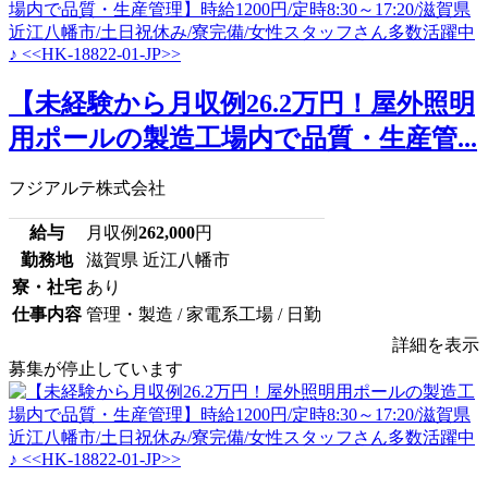
【未経験から月収例26.2万円！屋外照明
用ポールの製造工場内で品質・生産管...
フジアルテ株式会社
給与
月収例
262,000
円
勤務地
滋賀県 近江八幡市
寮・社宅
あり
仕事内容
管理・製造 / 家電系工場 / 日勤
詳細を表示
募集が停止しています