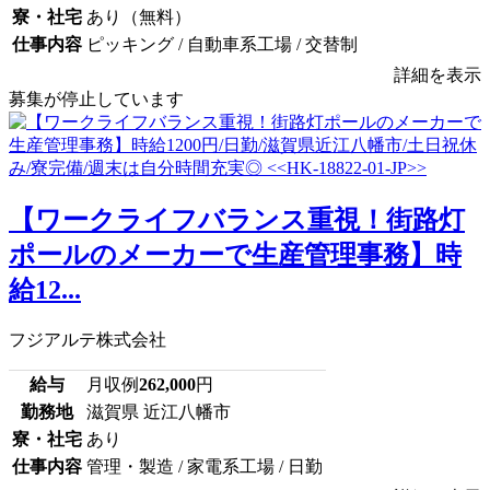
寮・社宅
あり（無料）
仕事内容
ピッキング / 自動車系工場 / 交替制
詳細を表示
募集が停止しています
【ワークライフバランス重視！街路灯
ポールのメーカーで生産管理事務】時
給12...
フジアルテ株式会社
給与
月収例
262,000
円
勤務地
滋賀県 近江八幡市
寮・社宅
あり
仕事内容
管理・製造 / 家電系工場 / 日勤