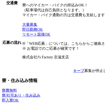
交通費
寮へのマイカー・バイクの持込みOK！
（駐車場代は自己負担となります。）
マイカー・バイク通勤の方は交通費も支給します
大量募集
即日勤務OK
リモート面接OK
応募の流れ
※「WEB応募」については、こちらからご連絡
※ お電話でのご応募が確実です！
株式会社J's Factory 京滋支店
キープ
募集が停止
寮・住み込み情報
寮費無料
寮/社宅あり・住み込み
即入寮OK