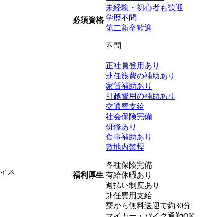
未経験・初心者も歓迎
学歴不問
必須資格
第二新卒歓迎
不問
正社員登用あり
赴任旅費の補助あり
家賃補助あり
引越費用の補助あり
交通費支給
社会保険完備
研修あり
食事補助あり
敷地内禁煙
各種保険完備
ィス
有給休暇あり
福利厚生
週払い制度あり
赴任費用支給
寮から無料送迎で約30分
マイカー・バイク通勤OK