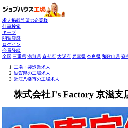
求人掲載希望の企業様
仕事検索
キープ
閲覧履歴
ログイン
会員登録
全国
三重県
滋賀県
京都府
大阪府
兵庫県
奈良県
和歌山県
寮
工場・製造業求人
滋賀県の工場求人
近江八幡市の工場求人
株式会社J's Factory 京滋支