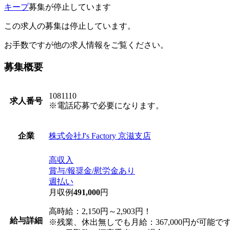
キープ
募集が停止しています
この求人の募集は停止しています。
お手数ですが他の求人情報をご覧ください。
募集概要
1081110
求人番号
※電話応募で必要になります。
株式会社J's Factory 京滋支店
企業
高収入
賞与/報奨金/慰労金あり
週払い
月収例
491,000
円
高時給：2,150円～2,903円！
給与詳細
※残業、休出無しでも月給：367,000円が可能で