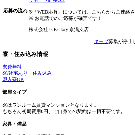
リモート面接OK
応募の流れ
※「WEB応募」については、こちらからご連絡
※ お電話でのご応募が確実です！
株式会社J's Factory 京滋支店
キープ
募集が停止
寮・住み込み情報
寮費無料
寮/社宅あり・住み込み
即入寮OK
部屋タイプ
寮はワンルーム賃貸マンションとなります。
もちろん初期費用0円、ご自身での契約は一切不要です。
家具・備品