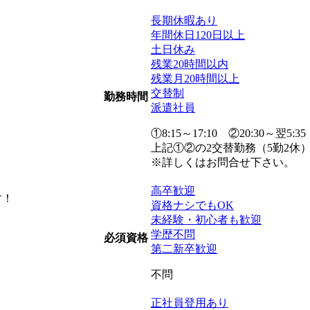
長期休暇あり
年間休日120日以上
土日休み
残業20時間以内
残業月20時間以上
交替制
勤務時間
派遣社員
①8:15～17:10 ②20:30～翌5:35
上記①②の2交替勤務（5勤2休
※詳しくはお問合せ下さい。
高卒歓迎
す！
資格ナシでもOK
未経験・初心者も歓迎
学歴不問
必須資格
第二新卒歓迎
不問
正社員登用あり