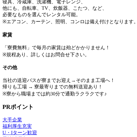
寝具、冷蔵庫、洗濯機、電子レンジ、
他にも、自転車、TV、炊飯器、こたつ、など、
必要なものを選んでレンタル可能。
※エアコン、カーテン、照明、コンロは備え付けとなります
家賃
「寮費無料」で毎月の家賃は殆どかかりません！
※規程あり、詳しくはお問合せ下さい。
その他
当社の送迎バスが寮までお迎え→そのまま工場へ！
帰りも工場 → 寮最寄りまでの無料送迎あり！
※寮から職場までは約30分で通勤ラクラクです♪
PRポイント
大手企業
福利厚生充実
U・Iターン歓迎