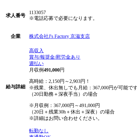
1133057
求人番号
※電話応募で必要になります。
株式会社J's Factory 京滋支店
企業
高収入
賞与/報奨金/慰労金あり
週払い
月収例
491,000
円
高時給：2,150円～2,903円！
給与詳細
※残業、休出無しでも月給：367,000円が可能で
（20日勤務＋深夜手当）の場合
※月収例：367,000円～491,000円
（20日＋残業30h＋休出＋深夜）の場合
※詳細はお問い合わせください。
転勤なし