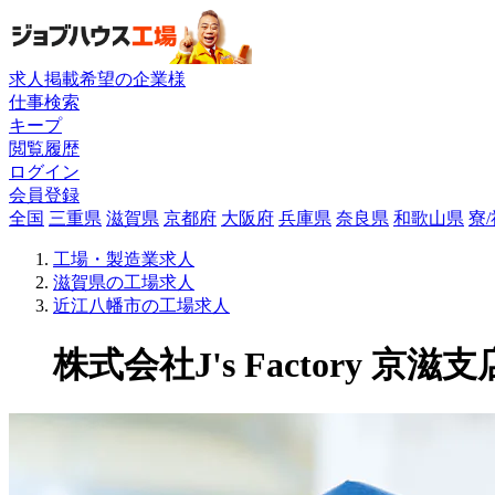
求人掲載希望の企業様
仕事検索
キープ
閲覧履歴
ログイン
会員登録
全国
三重県
滋賀県
京都府
大阪府
兵庫県
奈良県
和歌山県
寮
工場・製造業求人
滋賀県の工場求人
近江八幡市の工場求人
株式会社J's Factory 京滋支