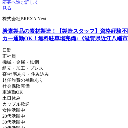
応募へ進む
詳しく
見る
株式会社BREXA Next
炭素製品の素材製造！【製造スタッフ】資格経験不問
カー通勤OK！無料駐車場完備♪《滋賀県近江八幡市
日勤
正社員
機械・金属・鉄鋼
組立・加工・プレス
寮/社宅あり・住み込み
赴任旅費の補助あり
社会保険完備
車通勤OK
土日休み
カップル歓迎
女性活躍中
20代活躍中
30代活躍中