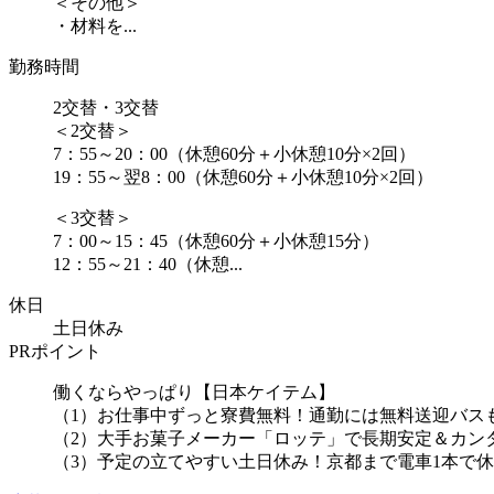
＜その他＞
・材料を...
勤務時間
2交替・3交替
＜2交替＞
7：55～20：00（休憩60分＋小休憩10分×2回）
19：55～翌8：00（休憩60分＋小休憩10分×2回）
＜3交替＞
7：00～15：45（休憩60分＋小休憩15分）
12：55～21：40（休憩...
休日
土日休み
PRポイント
働くならやっぱり【日本ケイテム】
（1）お仕事中ずっと寮費無料！通勤には無料送迎バス
（2）大手お菓子メーカー「ロッテ」で長期安定＆カン
（3）予定の立てやすい土日休み！京都まで電車1本で休..