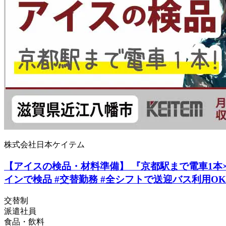
株式会社日本ケイテム
【アイスの検品・材料準備】 『京都駅まで電車1本×寮
インで検品 #交替勤務 #全シフトで送迎バス利用OK 
交替制
派遣社員
食品・飲料