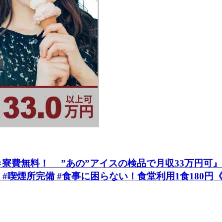
費無料！ ”あの”アイスの検品で月収33万円可』 #家
#喫煙所完備 #食事に困らない！食堂利用1食180円《お