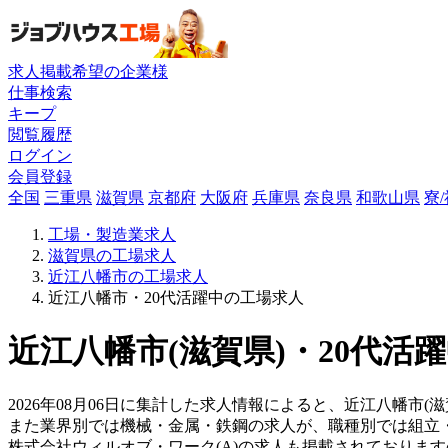
求人掲載希望の企業様
仕事検索
キープ
閲覧履歴
ログイン
会員登録
全国
三重県
滋賀県
京都府
大阪府
兵庫県
奈良県
和歌山県
寮
工場・製造業求人
滋賀県の工場求人
近江八幡市の工場求人
近江八幡市・20代活躍中の工場求人
近江八幡市(滋賀県)・20代活
2026年08月06日に集計した求人情報によると、近江八幡市(
また業界別では機械・金属・鉄鋼の求人が、職種別では組立
株式会社ウィルオブ・ワーク(A)の求人も掲載されておりま