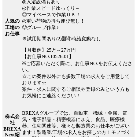
◎入浴設備もあり！
◎作業スピードゆっくり～
◎マイペースで作業ＯＫ！
◎重い荷物の持ち運び無し！
人気の
◎グループ作業♪
工場の
お仕事
※試用期間あり(2週間)時給変動なし
【月収例】25万～27万円
【お仕事NO.10526-01】
※ご応募いただく際に、お仕事NO.をお伝えくださ
い。
☆この案件以外にも多数工場の求人をご用意して
おります☆
案件・求人に関するご相談や登録のみという方も
お気軽にご連絡ください！
BREXAグループでは、自動車、機械・金属、電
株式会
気・電子部品・精密機器に加え、食品、医療機
社
器、住宅関連等、様々な製造業のお仕事がござい
BREXA
ます！製造業/工場の求人をお探しの方！モノづく
Next紹