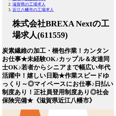
滋賀県の工場求人
近江八幡市の工場求人
株式会社BREXA Nextの工
場求人(611559)
炭素繊維の加工・梱包作業！カンタン
お仕事★未経験OK♪カップル＆友達同
士OK♪若者からシニアまで幅広い年代
活躍中！嬉しい日勤★作業スピードゆ
っくり～◎マイペースにお仕事♪日払い
制度あり！正社員登用制度あり◎社会
保険完備★《滋賀県近江八幡市》