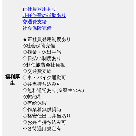
正社員登用あり
赴任旅費の補助あり
交通費支給
社会保険完備
★正社員登用制度あり
◇社会保険完備
◇残業・休出手当
◇日払い制度あり
◇赴任旅費会社負担
◇交通費支給
福利厚
◇車・バイク通勤可
生
◇弁当持ち込み可
◇無料送迎あり(※寮生のみ)
◇寮完備
◇有給休暇
◇作業着無償貸与
◇格安仕出し弁当あり
◇お弁当持ち込み可
※各待遇は規定有