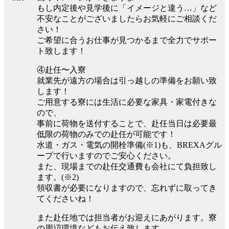
もし内定後や見学後に「イメージと違う…」など
不安なことがございましたらお気軽にご相談くだ
さい！
ご希望に合うお仕事が見つかるまで全力でサポー
ト致します！
④赴任〜入寮
就業先が遠方の場合は引っ越しの準備をお願い致
します！
ご用意する寮には生活に必要な家具・家電付きな
ので、
事前に荷物を送付することで、赴任当日は必要最
低限の荷物のみでの赴任が可能です！
水道・ガス・電気の開栓準備(※1)も、BREXAグル
ープで行いますのでご安心ください。
また、現場までの赴任交通費も会社にて負担致し
ます。(※2)
領収書が必要になりますので、忘れずに取ってき
てくださいね！
また赴任地では担当者がお迎えにあがります。寮
の周辺環境などもお伝え致します。