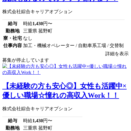
株式会社綜合キャリアオプション
給与
時給
1,430
円〜
勤務地
三重県 菰野町
寮・社宅
なし
仕事内容
加工・機械オペレーター / 自動車系工場 / 交替制
詳細を表示
募集が停止しています
【未経験の方も安心◎】女性も活躍中×
優しい職場☆憧れの高収入Work！！
株式会社綜合キャリアオプション
給与
時給
1,430
円〜
勤務地
三重県 菰野町