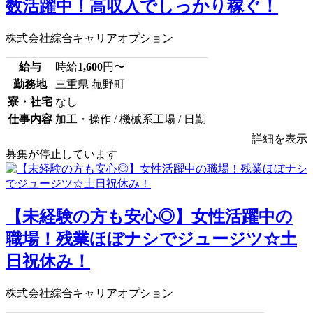
数活躍中！高収入でしっかり稼ぐ！
株式会社綜合キャリアオプション
給与
時給
1,600
円〜
勤務地
三重県 菰野町
寮・社宅
なし
仕事内容
加工・操作 / 機械系工場 / 日勤
詳細を表示
募集が停止しています
【未経験の方も安心◎】女性活躍中の
職場！残業ほぼナシでジュージツ☆土
日祝休み！
株式会社綜合キャリアオプション