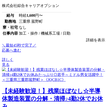
株式会社綜合キャリアオプション
給与
時給
1,600
円〜
勤務地
三重県 菰野町
寮・社宅
なし
仕事内容
加工・操作 / 機械系工場 / 日勤
詳細を表示
＼最短45秒で完了／
応募へ進む
詳しく
見る
【未経験歓迎！】残業ほぼなし☆半導
体製造装置の分解・清掃♪4勤2休でお休
み...