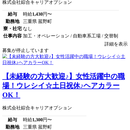
株式会社綜合キャリアオプション
給与
時給
1,430
円〜
勤務地
三重県 菰野町
寮・社宅
なし
仕事内容
加工・オペレーション / 自動車系工場 / 交替制
詳細を表示
募集が停止しています
【未経験の方大歓迎♪】女性活躍中の職
場！ウレシイ☆土日祝休♪ヘアカラー
OK！
株式会社綜合キャリアオプション
給与
時給
1,300
円〜
勤務地
三重県 菰野町