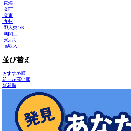
東海
関西
関東
九州
即入寮OK
期間工
寮あり
高収入
並び替え
おすすめ順
給与が高い順
新着順