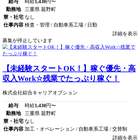
給与
時給
1,430
円〜
勤務地
三重県 菰野町
寮・社宅
なし
仕事内容
検査・管理 / 自動車系工場 / 日勤
詳細を表示
募集が停止しています
【未経験スタートOK！】稼ぐ優先・高
収入Work☆残業でたっぷり稼ぐ！
株式会社綜合キャリアオプション
給与
時給
1,430
円〜
勤務地
三重県 菰野町
寮・社宅
なし
仕事内容
加工・オペレーション / 自動車系工場 / 交替制
詳細を表示