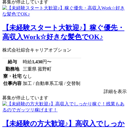
募集が停止しています
【未経験スタート大歓迎♪】稼ぐ優先・
高収入Work☆好きな髪色でOK♪
株式会社綜合キャリアオプション
給与
時給
1,430
円〜
勤務地
三重県 菰野町
寮・社宅
なし
仕事内容
加工 / 自動車系工場 / 交替制
詳細を表示
募集が停止しています
【未経験の方大歓迎♪】高収入でしっか