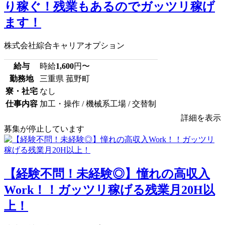
り稼ぐ！残業もあるのでガッツリ稼げ
ます！
株式会社綜合キャリアオプション
給与
時給
1,600
円〜
勤務地
三重県 菰野町
寮・社宅
なし
仕事内容
加工・操作 / 機械系工場 / 交替制
詳細を表示
募集が停止しています
【経験不問！未経験◎】憧れの高収入
Work！！ガッツリ稼げる残業月20H以
上！