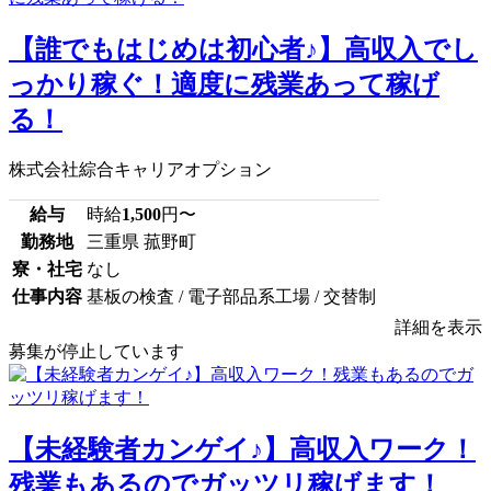
【誰でもはじめは初心者♪】高収入でし
っかり稼ぐ！適度に残業あって稼げ
る！
株式会社綜合キャリアオプション
給与
時給
1,500
円〜
勤務地
三重県 菰野町
寮・社宅
なし
仕事内容
基板の検査 / 電子部品系工場 / 交替制
詳細を表示
募集が停止しています
【未経験者カンゲイ♪】高収入ワーク！
残業もあるのでガッツリ稼げます！