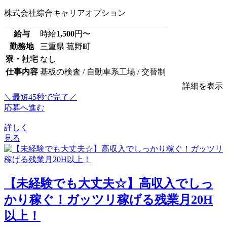
株式会社綜合キャリアオプション
給与
時給
1,500
円〜
勤務地
三重県 菰野町
寮・社宅
なし
仕事内容
基板の検査 / 自動車系工場 / 交替制
詳細を表示
＼最短45秒で完了／
応募へ進む
詳しく
見る
【未経験でも大丈夫☆】高収入でしっ
かり稼ぐ！ガッツリ稼げる残業月20H
以上！