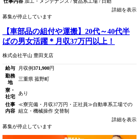
仕事内容
加工・メンテナンス / 食品系工場 / 日勤
詳細を表示
募集が停止しています
【車部品の組付や運搬】20代～40代半
ばの男女活躍＊月収37万円以上！
株式会社平山 豊田支店
給与
月収例
371,900
円
勤務
三重県 菰野町
地
寮・
あり
社宅
仕事
≪寮完備・月収37万円・正社員≫自動車系工場での
内容
組立・機械操作 交替制
詳細を表示
募集が停止しています