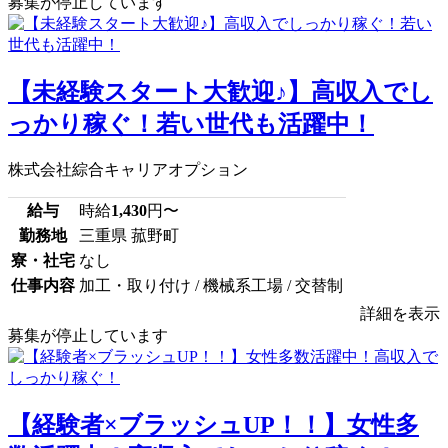
募集が停止しています
【未経験スタート大歓迎♪】高収入でし
っかり稼ぐ！若い世代も活躍中！
株式会社綜合キャリアオプション
給与
時給
1,430
円〜
勤務地
三重県 菰野町
寮・社宅
なし
仕事内容
加工・取り付け / 機械系工場 / 交替制
詳細を表示
募集が停止しています
【経験者×ブラッシュUP！！】女性多