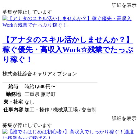
詳細を表示
募集が停止しています
【アナタのスキル活かしませんか？】
稼ぐ優先・高収入Work☆残業でたっぷ
り稼ぐ！
株式会社綜合キャリアオプション
給与
時給
1,600
円〜
勤務地
三重県 菰野町
寮・社宅
なし
仕事内容
加工・操作 / 機械系工場 / 交替制
詳細を表示
募集が停止しています