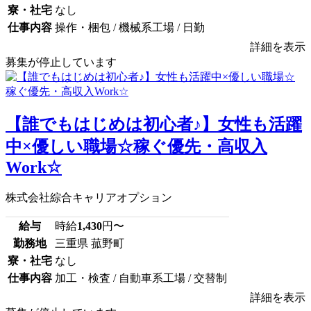
寮・社宅
なし
仕事内容
操作・梱包 / 機械系工場 / 日勤
詳細を表示
募集が停止しています
【誰でもはじめは初心者♪】女性も活躍
中×優しい職場☆稼ぐ優先・高収入
Work☆
株式会社綜合キャリアオプション
給与
時給
1,430
円〜
勤務地
三重県 菰野町
寮・社宅
なし
仕事内容
加工・検査 / 自動車系工場 / 交替制
詳細を表示