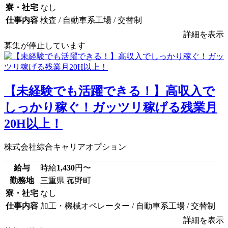
寮・社宅
なし
仕事内容
検査 / 自動車系工場 / 交替制
詳細を表示
募集が停止しています
【未経験でも活躍できる！】高収入で
しっかり稼ぐ！ガッツリ稼げる残業月
20H以上！
株式会社綜合キャリアオプション
給与
時給
1,430
円〜
勤務地
三重県 菰野町
寮・社宅
なし
仕事内容
加工・機械オペレーター / 自動車系工場 / 交替制
詳細を表示