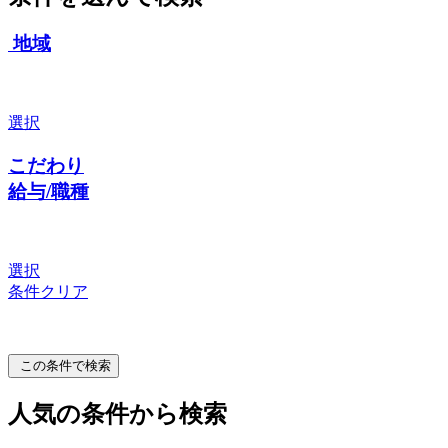
地域
選択
こだわり
給与/職種
選択
条件クリア
この条件で検索
人気の条件から検索