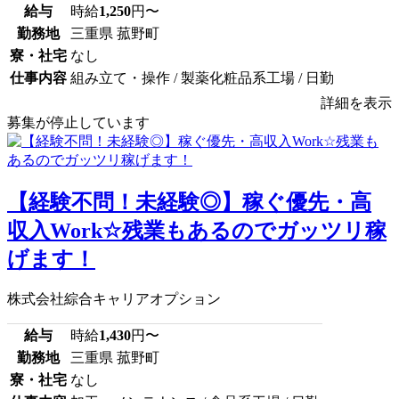
給与
時給
1,250
円〜
勤務地
三重県 菰野町
寮・社宅
なし
仕事内容
組み立て・操作 / 製薬化粧品系工場 / 日勤
詳細を表示
募集が停止しています
【経験不問！未経験◎】稼ぐ優先・高
収入Work☆残業もあるのでガッツリ稼
げます！
株式会社綜合キャリアオプション
給与
時給
1,430
円〜
勤務地
三重県 菰野町
寮・社宅
なし