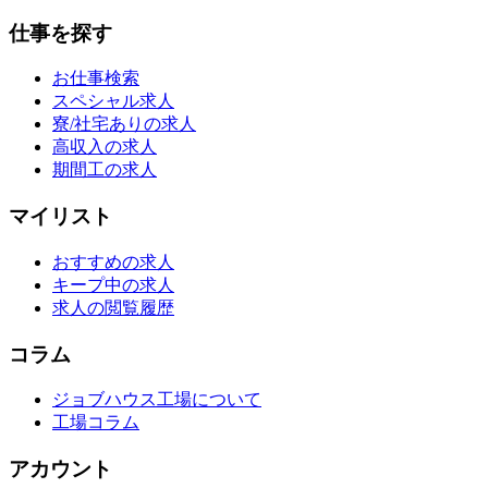
仕事を探す
お仕事検索
スペシャル求人
寮/社宅ありの求人
高収入の求人
期間工の求人
マイリスト
おすすめの求人
キープ中の求人
求人の閲覧履歴
コラム
ジョブハウス工場について
工場コラム
アカウント