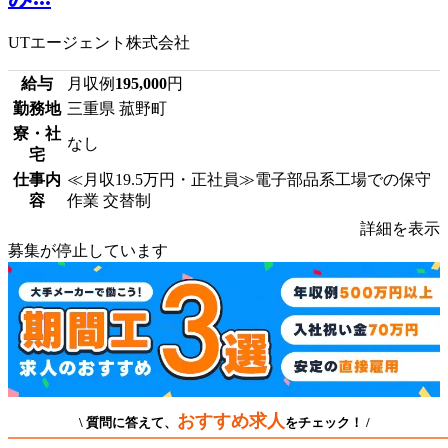
UTエージェント株式会社
給与
月収例
195,000
円
勤務地
三重県 菰野町
寮・社
なし
宅
仕事内
≪月収19.5万円・正社員≫電子部品系工場での保守
容
作業 交替制
詳細を表示
募集が停止しています
おすすめ求人
\ 質問に答えて、
をチェック！ /