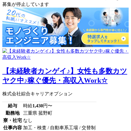
募集が停止しています
【未経験者カンゲイ♪】女性も多数カツ
ヤク中♪稼ぐ優先・高収入Work☆
株式会社綜合キャリアオプション
給与
時給
1,430
円〜
勤務地
三重県 菰野町
寮・社宅
なし
仕事内容
加工・検査 / 自動車系工場 / 交替制