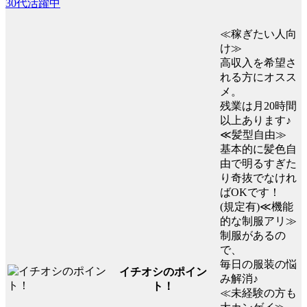
30代活躍中
≪稼ぎたい人向
け≫
高収入を希望さ
れる方にオスス
メ。
残業は月20時間
以上あります♪
≪髪型自由≫
基本的に髪色自
由で明るすぎた
り奇抜でなけれ
ばOKです！
(規定有)≪機能
的な制服アリ≫
制服があるの
で、
毎日の服装の悩
イチオシのポイン
み解消♪
ト！
≪未経験の方も