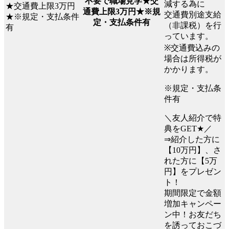
不要で職場見学★交
減する為に
通費上限3万円★※規
交通費別途支給
定・支払条件有
（非課税）を行
っています。
※交通費込みの
場合は所得税が
かかります。
※規定・支払条
件有
＼友人紹介で特
典をGET★／
⇒紹介した方に
【10万円】、さ
れた方に【5万
円】をプレゼン
ト！
期間限定で金額
増加キャンペー
ン中！お友だち
を誘っておこづ