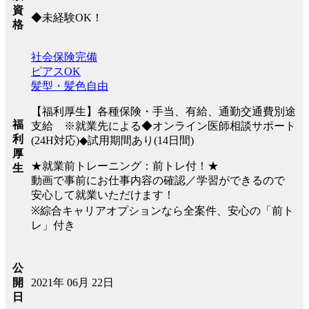
資
◆未経験OK！
格
社会保険完備
ピアスOK
髪型・髪色自由
【福利厚生】各種保険・手当、有給、通勤交通費別途
福
支給 ※就業先による◆オンライン医師相談サポート
利
(24H対応)◆試用期間あり(14日間)
厚
★就業前トレーニング：前トレ付！★
生
動画で事前にお仕事内容の確認／学習ができるので
安心して就業いただけます！
※綜合キャリアオプションなら全案件、安心の「前ト
レ」付き
公
2021年 06月 22日
開
日