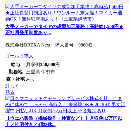
大手メーカーでタイヤの成型加工業務！高時給1,500円★
正社員登用制度あり...
株式会社BREXA Next 求人番号：988042
ゴールド求人
給与
月収例
350,000
円
勤務地
三重県 伊勢市
寮・社宅
あり
詳しく
見る
【ウエハ製造（機械操作・検査など）】月収例32万円以
上／社宅付き／4勤2休...