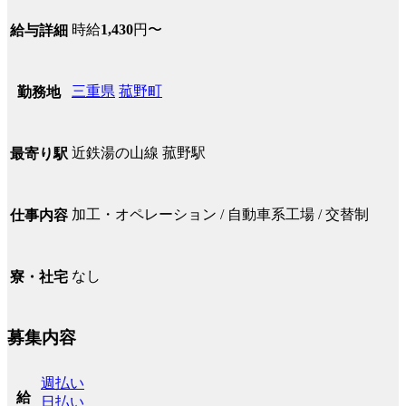
時給
1,430
円〜
給与詳細
三重県
菰野町
勤務地
近鉄湯の山線 菰野駅
最寄り駅
加工・オペレーション / 自動車系工場 / 交替制
仕事内容
なし
寮・社宅
募集内容
週払い
給
日払い