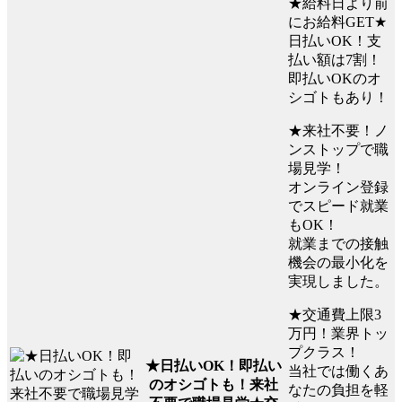
★給料日より前
にお給料GET★
日払いOK！支
払い額は7割！
即払いOKのオ
シゴトもあり！
★来社不要！ノ
ンストップで職
場見学！
オンライン登録
でスピード就業
もOK！
就業までの接触
機会の最小化を
実現しました。
★交通費上限3
万円！業界トッ
プクラス！
★日払いOK！即払い
当社では働くあ
のオシゴトも！来社
なたの負担を軽