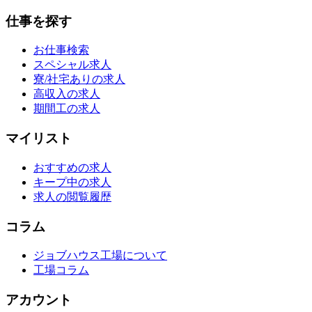
仕事を探す
お仕事検索
スペシャル求人
寮/社宅ありの求人
高収入の求人
期間工の求人
マイリスト
おすすめの求人
キープ中の求人
求人の閲覧履歴
コラム
ジョブハウス工場について
工場コラム
アカウント