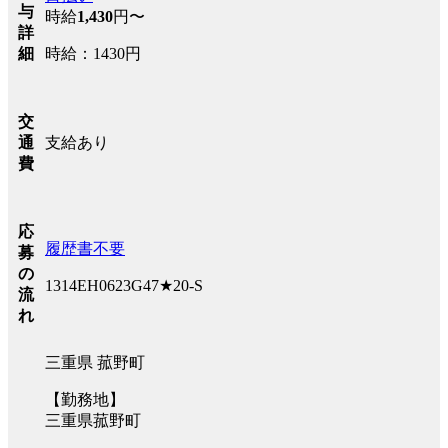
与
時給
1,430
円〜
詳
時給：1430円
細
交
支給あり
通
費
応
履歴書不要
募
の
1314EH0623G47★20-S
流
れ
三重県 菰野町
【勤務地】
三重県菰野町