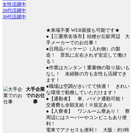
女性活躍中
20代活躍中
30代活躍中
★来場不要 WEB面接も可能です★
●【三重県名張市】桔梗が丘駅周辺 大
手メーカーでのお仕事！
●日用品パッケージ（入れ物）の製
造！ 景気に左右されず安定して働け
る！
●作業はカンタン！重量物の取り扱いも
なし！ 未経験の方も女性も活躍でき
ます！
●職場は空調がきいてて快適！ きれい
大手企業
な環境で勤務していただけます！
でのお仕
●【通勤者】 車、バイク通勤可能！
事
交通費も全額支給！※規定あり
●【入寮者】 ワンルーム寮あり！ 寮
周辺にはスーパーやコンビニもあり便
利！
電車でアクセスも便利！ 大阪：約1時