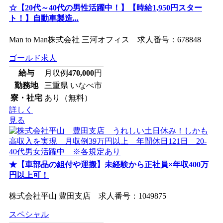
☆【20代～40代の男性活躍中！】【時給1,950円スター
ト！】自動車製造...
Man to Man株式会社 三河オフィス 求人番号：678848
ゴールド求人
給与
月収例
470,000
円
勤務地
三重県 いなべ市
寮・社宅
あり（無料）
詳しく
見る
★【車部品の組付や運搬】未経験から正社員×年収400万
円以上可！
株式会社平山 豊田支店 求人番号：1049875
スペシャル