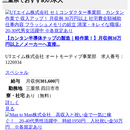
三重県でおすすめの求人
【カンタン半導体チップの製造｜軽作業！】月収例30万
円以上／メーカーへ直接...
UTエイム株式会社 オートモーティブ事業部 求人番号：
1226934
スペシャル
給与
月収例
301,600
円
勤務地
三重県 四日市市
寮・社宅
あり（無料）
詳しく
見る