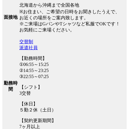
北海道から沖縄まで全国各地
※お住まい、ご希望の日時をお聞きしたうえで、
面接地
お近くの場所をご案内致します。
※ご来場はGパンやTシャツなど私服でOKです！
お気軽にご来場ください。
交替制
派遣社員
【勤務時間】
①06:55～15:25
②14:55～23:25
③22:55～07:25
勤務時
【シフト】
間
3交替
【休日】
５勤２休（土日）
【契約更新期間】
7ヶ月以上