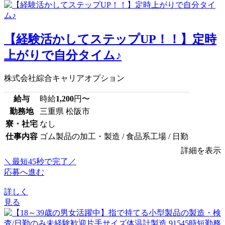
【経験活かしてステップUP！！】定時
上がりで自分タイム♪
株式会社綜合キャリアオプション
給与
時給
1,200
円〜
勤務地
三重県 松阪市
寮・社宅
なし
仕事内容
ゴム製品の加工・製造 / 食品系工場 / 日勤
詳細を表示
＼最短45秒で完了／
応募へ進む
詳しく
見る