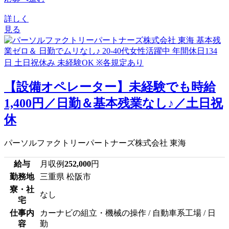
詳しく
見る
【設備オペレーター】未経験でも時給
1,400円／日勤＆基本残業なし♪／土日祝
休
パーソルファクトリーパートナーズ株式会社 東海
給与
月収例
252,000
円
勤務地
三重県 松阪市
寮・社
なし
宅
仕事内
カーナビの組立・機械の操作 / 自動車系工場 / 日
容
勤