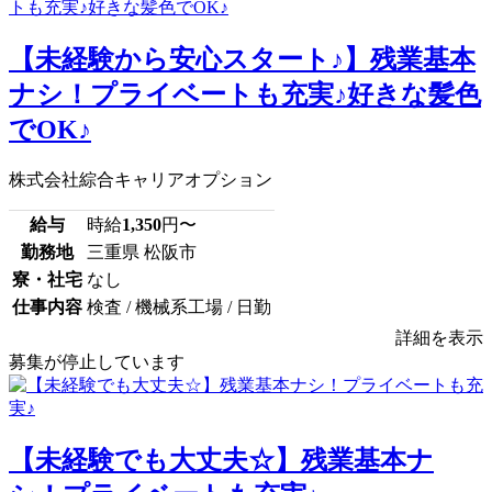
【未経験から安心スタート♪】残業基本
ナシ！プライベートも充実♪好きな髪色
でOK♪
株式会社綜合キャリアオプション
給与
時給
1,350
円〜
勤務地
三重県 松阪市
寮・社宅
なし
仕事内容
検査 / 機械系工場 / 日勤
詳細を表示
募集が停止しています
【未経験でも大丈夫☆】残業基本ナ