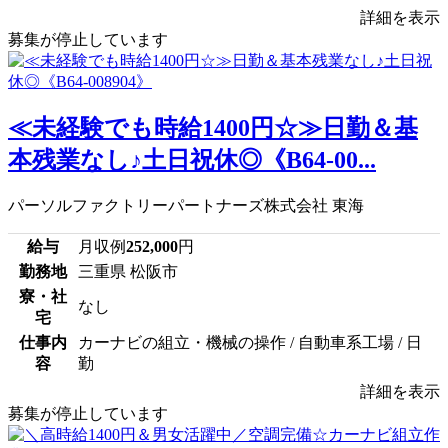
詳細を表示
募集が停止しています
≪未経験でも時給1400円☆≫日勤＆基
本残業なし♪土日祝休◎《B64-00...
パーソルファクトリーパートナーズ株式会社 東海
給与
月収例
252,000
円
勤務地
三重県 松阪市
寮・社
なし
宅
仕事内
カーナビの組立・機械の操作 / 自動車系工場 / 日
容
勤
詳細を表示
募集が停止しています