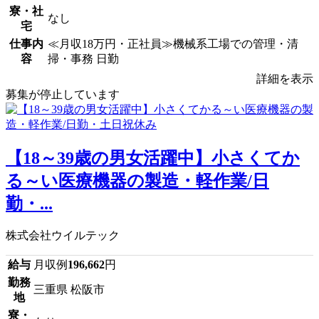
寮・社
なし
宅
仕事内
≪月収18万円・正社員≫機械系工場での管理・清
容
掃・事務 日勤
詳細を表示
募集が停止しています
【18～39歳の男女活躍中】小さくてか
る～い医療機器の製造・軽作業/日
勤・...
株式会社ウイルテック
給与
月収例
196,662
円
勤務
三重県 松阪市
地
寮・