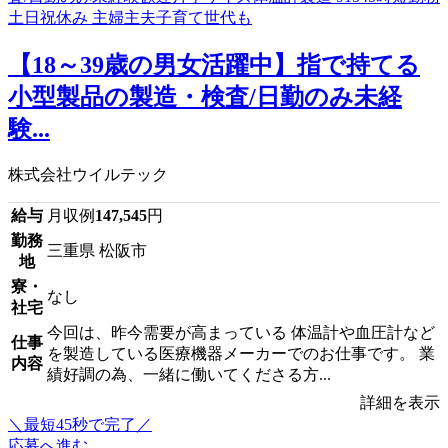
【18～39歳の男女活躍中】指で持てる
小型製品の製造・検査/日勤のみ未経
験...
株式会社ウイルテック
給与
月収例
147,545
円
勤務
三重県 松阪市
地
寮・
なし
社宅
今回は、昨今需要が高まっている 体温計や血圧計など
仕事
を製造している医療機器メーカーでのお仕事です。 業
内容
績好調の為、一緒に働いてくださる方...
詳細を表示
＼最短45秒で完了／
応募へ進む