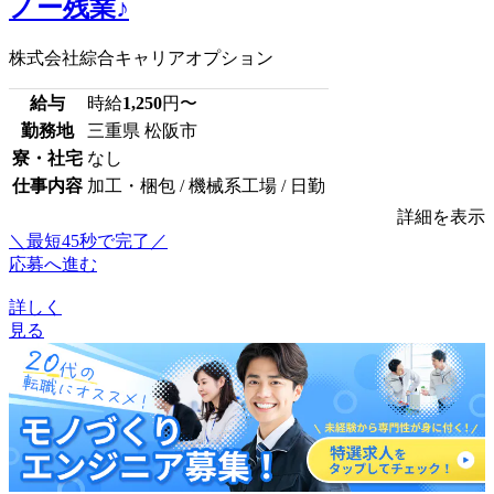
ノー残業♪
株式会社綜合キャリアオプション
給与
時給
1,250
円〜
勤務地
三重県 松阪市
寮・社宅
なし
仕事内容
加工・梱包 / 機械系工場 / 日勤
詳細を表示
＼最短45秒で完了／
応募へ進む
詳しく
見る