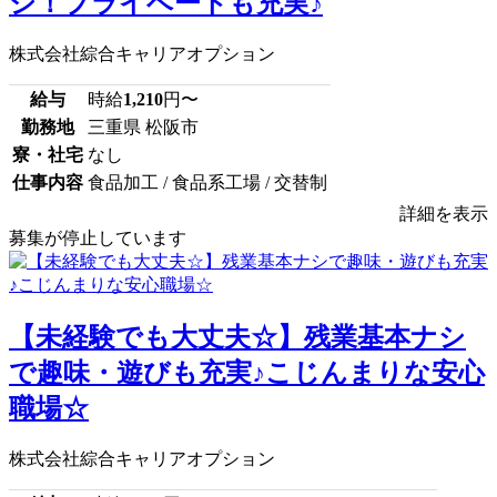
シ！プライベートも充実♪
株式会社綜合キャリアオプション
給与
時給
1,210
円〜
勤務地
三重県 松阪市
寮・社宅
なし
仕事内容
食品加工 / 食品系工場 / 交替制
詳細を表示
募集が停止しています
【未経験でも大丈夫☆】残業基本ナシ
で趣味・遊びも充実♪こじんまりな安心
職場☆
株式会社綜合キャリアオプション