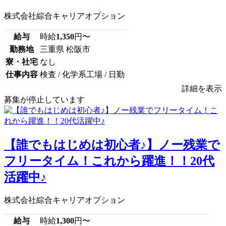
株式会社綜合キャリアオプション
給与
時給
1,350
円〜
勤務地
三重県 松阪市
寮・社宅
なし
仕事内容
検査 / 化学系工場 / 日勤
詳細を表示
募集が停止しています
【誰でもはじめは初心者♪】ノー残業で
フリータイム！これから躍進！！20代
活躍中♪
株式会社綜合キャリアオプション
給与
時給
1,300
円〜