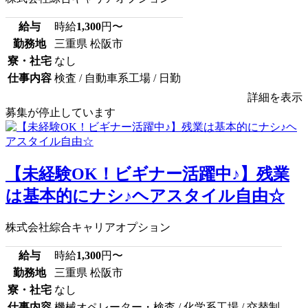
給与
時給
1,300
円〜
勤務地
三重県 松阪市
寮・社宅
なし
仕事内容
検査 / 自動車系工場 / 日勤
詳細を表示
募集が停止しています
【未経験OK！ビギナー活躍中♪】残業
は基本的にナシ♪ヘアスタイル自由☆
株式会社綜合キャリアオプション
給与
時給
1,300
円〜
勤務地
三重県 松阪市
寮・社宅
なし
仕事内容
機械オペレーター・検査 / 化学系工場 / 交替制