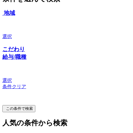
地域
選択
こだわり
給与/職種
選択
条件クリア
この条件で検索
人気の条件から検索