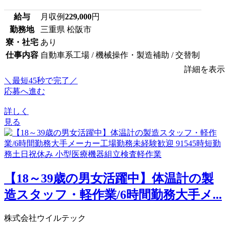
給与
月収例
229,000
円
勤務地
三重県 松阪市
寮・社宅
あり
仕事内容
自動車系工場 / 機械操作・製造補助 / 交替制
詳細を表示
＼最短45秒で完了／
応募へ進む
詳しく
見る
【18～39歳の男女活躍中】体温計の製
造スタッフ・軽作業/6時間勤務大手メ...
株式会社ウイルテック