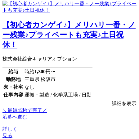
【初心者カンゲイ♪】メリハリ一番・ノ
ー残業♪プライベートも充実♪土日祝
休！
株式会社綜合キャリアオプション
給与
時給
1,300
円〜
勤務地
三重県 松阪市
寮・社宅
なし
仕事内容
運搬・製造 / 化学系工場 / 日勤
詳細を表示
＼最短45秒で完了／
応募へ進む
詳しく
見る