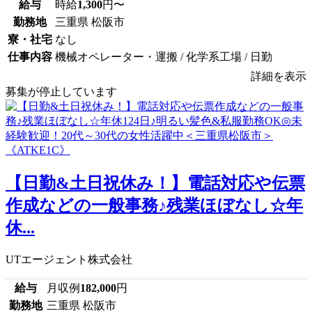
給与
時給
1,300
円〜
勤務地
三重県 松阪市
寮・社宅
なし
仕事内容
機械オペレーター・運搬 / 化学系工場 / 日勤
詳細を表示
募集が停止しています
【日勤&土日祝休み！】電話対応や伝票
作成などの一般事務♪残業ほぼなし☆年
休...
UTエージェント株式会社
給与
月収例
182,000
円
勤務地
三重県 松阪市