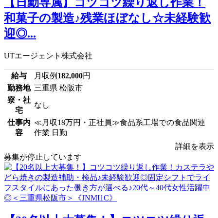
【日勤専属】コツコツ繰り返し作業！
和菓子の製造♪残業ほぼなし☆未経験歓
迎◎...
UTエージェント株式会社
給与
月収例
182,000
円
勤務地
三重県 松阪市
寮・社
なし
宅
仕事内
≪月収18万円・正社員≫食品系工場での食品関連
容
作業 日勤
詳細を表示
募集が停止しています