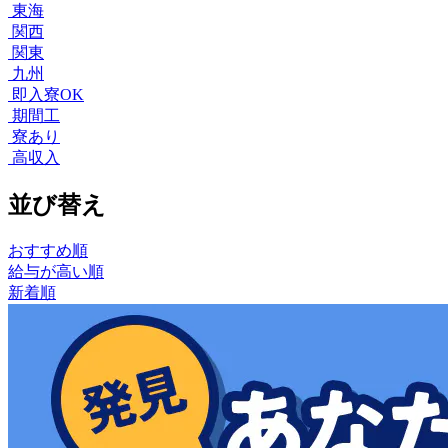
東海
関西
関東
九州
即入寮OK
期間工
寮あり
高収入
並び替え
おすすめ順
給与が高い順
新着順