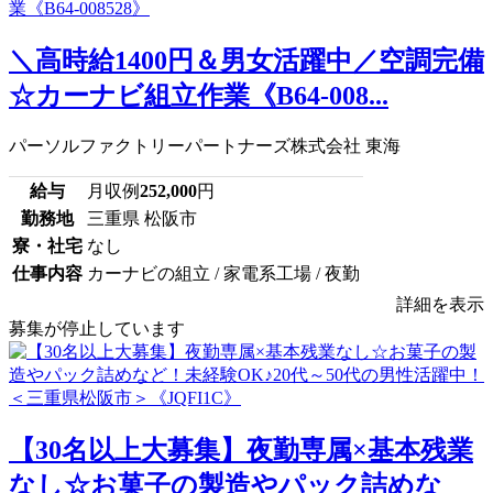
＼高時給1400円＆男女活躍中／空調完備
☆カーナビ組立作業《B64-008...
パーソルファクトリーパートナーズ株式会社 東海
給与
月収例
252,000
円
勤務地
三重県 松阪市
寮・社宅
なし
仕事内容
カーナビの組立 / 家電系工場 / 夜勤
詳細を表示
募集が停止しています
【30名以上大募集】夜勤専属×基本残業
なし☆お菓子の製造やパック詰めな