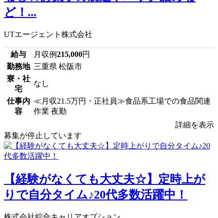
ど！...
UTエージェント株式会社
給与
月収例
215,000
円
勤務地
三重県 松阪市
寮・社
なし
宅
仕事内
≪月収21.5万円・正社員≫食品系工場での食品関連
容
作業 夜勤
詳細を表示
募集が停止しています
【経験がなくても大丈夫☆】定時上が
りで自分タイム♪20代多数活躍中！
株式会社綜合キャリアオプション