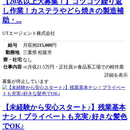
【20名以上大募集！】コツコツ繰り返
し作業！カステラやどら焼きの製造補
助・...
UTエージェント株式会社
給与
月収例
215,000
円
勤務地
三重県 松阪市
寮・社宅
なし
仕事内容
≪月収21.5万円・正社員≫食品系工場での軽作業
詳細を表示
募集が停止しています
【未経験から安心スタート♪】残業基本
ナシ！プライベートも充実♪好きな髪色
でOK♪