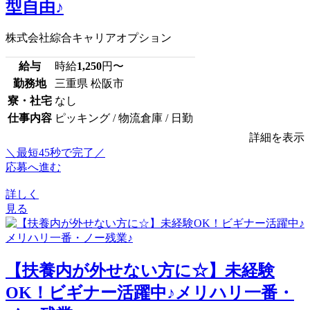
型自由♪
株式会社綜合キャリアオプション
給与
時給
1,250
円〜
勤務地
三重県 松阪市
寮・社宅
なし
仕事内容
ピッキング / 物流倉庫 / 日勤
詳細を表示
＼最短45秒で完了／
応募へ進む
詳しく
見る
【扶養内が外せない方に☆】未経験
OK！ビギナー活躍中♪メリハリ一番・