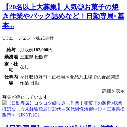
【20名以上大募集】人気◎お菓子の焼
き作業やパック詰めなど！日勤専属×基
本...
UTエージェント株式会社
給与
月収例
182,000
円
勤務地
三重県 松阪市
寮・社
なし
宅
仕事内
≪月収18万円・正社員≫食品系工場での食品関連
容
作業 日勤
詳細を表示
募集が停止しています