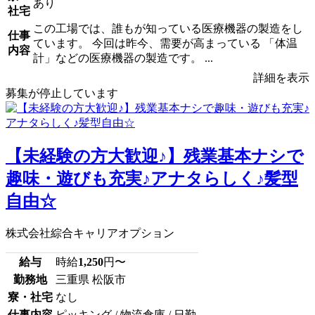
あり
社宅
この工場では、誰もが知っている医療機器の製造をし
仕事
ています。 今回は昨今、需要が高まっている 「体温
内容
計」などの医療機器の製造です。 ...
詳細を表示
募集が停止しています
【未経験の方大歓迎♪】残業基本ナシで
趣味・遊びも充実♪アナタらしく♪髪型
自由☆
株式会社綜合キャリアオプション
給与
時給
1,250
円〜
勤務地
三重県 松阪市
寮・社宅
なし
仕事内容
ピッキング / 物流倉庫 / 日勤