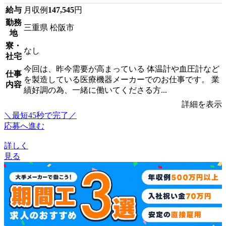
給与
月収例
147,545
円
勤務
三重県 松阪市
地
寮・
なし
社宅
今回は、昨今需要が高まっている 体温計や血圧計など
仕事
を製造している医療機器メーカーでのお仕事です。 業
内容
績好調の為、一緒に働いてくださる方...
詳細を表示
＼最短45秒で完了／
応募へ進む
詳しく
見る