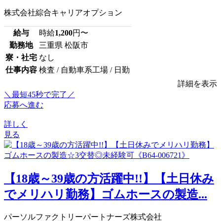
株式会社綜合キャリアオプション
給与
時給
1,200
円〜
勤務地
三重県 松阪市
寮・社宅
なし
仕事内容
検査 / 自動車系工場 / 日勤
詳細を表示
＼最短45秒で完了／
応募へ進む
詳しく
見る
【18歳～39歳の方活躍中!!】【土日休み
でメリハリ勤務】ゴムホースの製造...
パーソルファクトリーパートナーズ株式会社