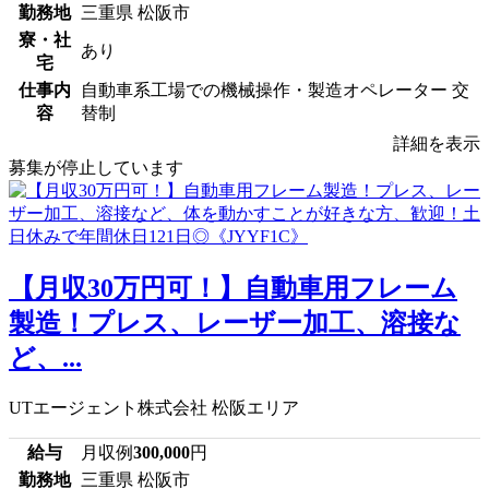
勤務地
三重県 松阪市
寮・社
あり
宅
仕事内
自動車系工場での機械操作・製造オペレーター 交
容
替制
詳細を表示
募集が停止しています
【月収30万円可！】自動車用フレーム
製造！プレス、レーザー加工、溶接な
ど、...
UTエージェント株式会社 松阪エリア
給与
月収例
300,000
円
勤務地
三重県 松阪市