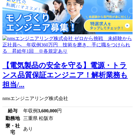
【電気製品の安全を守る】電源・トラ
ンス品質保証エンジニア！解析業務も
担当/...
nmsエンジニアリング株式会社
給与
年収例
3,600,000
円
勤務地
三重県 松阪市
寮・社
あり
宅