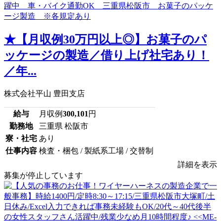
★【月収例30万円以上◎】お菓子のパ
ッケージの製造／借り上げ社宅あり！
／年...
株式会社平山 豊田支店
給与
月収例
300,101
円
勤務地
三重県 松阪市
寮・社宅
あり
仕事内容
検査・梱包 / 製紙系工場 / 交替制
詳細を表示
募集が停止しています