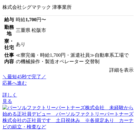
株式会社シグマテック 津事業所
給与
時給
1,700
円〜
勤務
三重県 松阪市
地
寮・
あり
社宅
仕事
≪寮完備・時給1,700円・派遣社員≫自動車系工場で
内容
の機械操作・製造オペレーター 交替制
詳細を表示
＼最短45秒で完了／
応募へ進む
詳しく
見る