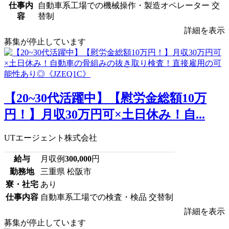
仕事内
自動車系工場での機械操作・製造オペレーター 交
容
替制
詳細を表示
募集が停止しています
【20~30代活躍中】【慰労金総額10万
円！】月収30万円可×土日休み！自...
UTエージェント株式会社
給与
月収例
300,000
円
勤務地
三重県 松阪市
寮・社宅
あり
仕事内容
自動車系工場での検査・検品 交替制
詳細を表示
募集が停止しています