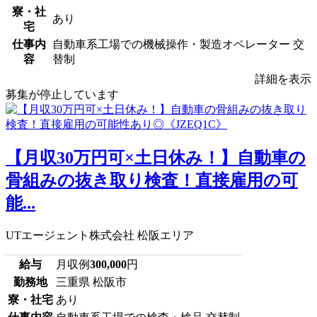
寮・社
あり
宅
仕事内
自動車系工場での機械操作・製造オペレーター 交
容
替制
詳細を表示
募集が停止しています
【月収30万円可×土日休み！】自動車の
骨組みの抜き取り検査！直接雇用の可
能...
UTエージェント株式会社 松阪エリア
給与
月収例
300,000
円
勤務地
三重県 松阪市
寮・社宅
あり