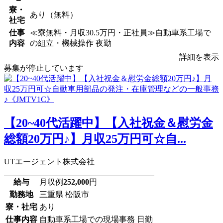
寮・
あり（無料）
社宅
仕事
≪寮無料・月収30.5万円・正社員≫自動車系工場で
内容
の組立・機械操作 夜勤
詳細を表示
募集が停止しています
【20~40代活躍中】【入社祝金＆慰労金
総額20万円♪】月収25万円可☆自...
UTエージェント株式会社
給与
月収例
252,000
円
勤務地
三重県 松阪市
寮・社宅
あり
仕事内容
自動車系工場での現場事務 日勤