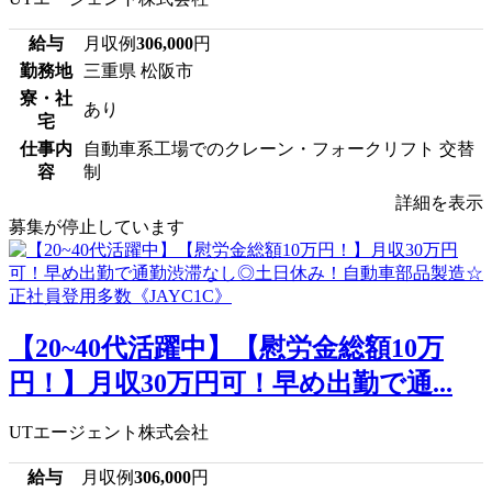
給与
月収例
306,000
円
勤務地
三重県 松阪市
寮・社
あり
宅
仕事内
自動車系工場でのクレーン・フォークリフト 交替
容
制
詳細を表示
募集が停止しています
【20~40代活躍中】【慰労金総額10万
円！】月収30万円可！早め出勤で通...
UTエージェント株式会社
給与
月収例
306,000
円