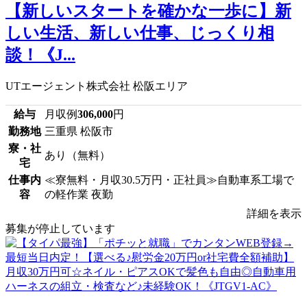
【新しいスタートを確かな一歩に】新
しい生活、新しい仕事、じっくり相
談！《J...
UTエージェント株式会社 松阪エリア
給与
月収例
306,000
円
勤務地
三重県 松阪市
寮・社
あり（無料）
宅
仕事内
≪寮無料・月収30.5万円・正社員≫自動車系工場で
容
の軽作業 夜勤
詳細を表示
募集が停止しています