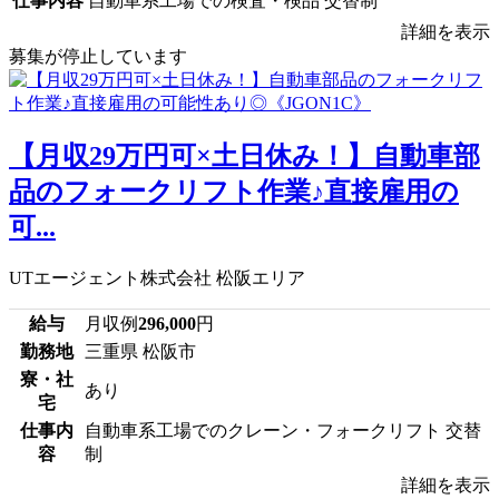
仕事内容
自動車系工場での検査・検品 交替制
詳細を表示
募集が停止しています
【月収29万円可×土日休み！】自動車部
品のフォークリフト作業♪直接雇用の
可...
UTエージェント株式会社 松阪エリア
給与
月収例
296,000
円
勤務地
三重県 松阪市
寮・社
あり
宅
仕事内
自動車系工場でのクレーン・フォークリフト 交替
容
制
詳細を表示