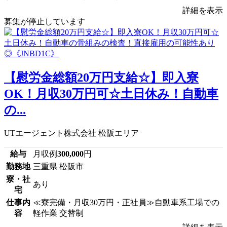
詳細を表示
募集が停止しています
【慰労金総額20万円支給☆】即入寮
OK！月収30万円可☆土日休み！自動車
の...
UTエージェント株式会社 松阪エリア
給与
月収例
300,000
円
勤務地
三重県 松阪市
寮・社
あり
宅
仕事内
≪寮完備・月収30万円・正社員≫自動車系工場での
容
軽作業 交替制