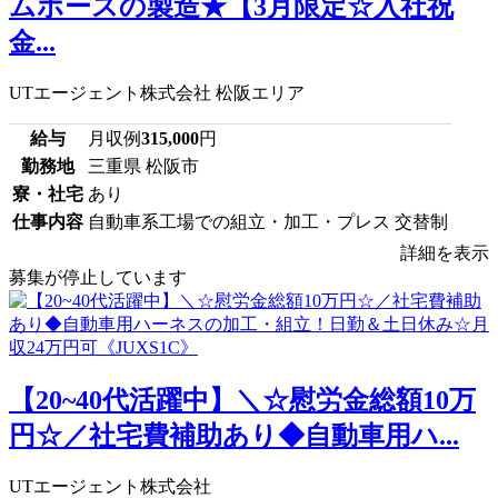
ムホースの製造★【3月限定☆入社祝
金...
UTエージェント株式会社 松阪エリア
給与
月収例
315,000
円
勤務地
三重県 松阪市
寮・社宅
あり
仕事内容
自動車系工場での組立・加工・プレス 交替制
詳細を表示
募集が停止しています
【20~40代活躍中】＼☆慰労金総額10万
円☆／社宅費補助あり◆自動車用ハ...
UTエージェント株式会社