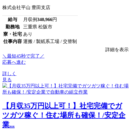
株式会社平山 豊田支店
給与
月収例
340,966
円
勤務地
三重県 松阪市
寮・社宅
あり
仕事内容
運搬 / 製紙系工場 / 交替制
詳細を表示
＼最短45秒で完了／
応募へ進む
詳しく
見る
【月収35万円以上可！】社宅完備でガ
ツガツ稼ぐ！住む場所も確保！/安定企
業...