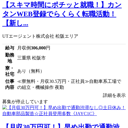
【スキマ時間にポチッと就職！】カン
タンWEB登録でらくらく転職活動！
【新し...
UTエージェント株式会社 松阪エリア
給与
月収例
306,000
円
勤務
三重県 松阪市
地
寮・
あり（無料）
社宅
仕事
≪寮無料・月収30.5万円・正社員≫自動車系工場で
内容
の組立・機械操作 夜勤
詳細を表示
募集が停止しています
【月収30万円可！】早め出勤で通勤渋