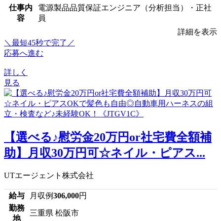
仕事内
電源製品品質保証エンジニア（分析担当）・正社
容
員
詳細を表示
＼最短45秒で完了／
応募へ進む
詳しく
見る
【選べる♪慰労金20万円or社宅費全額補
助】月収30万円可☆ネイル・ピアス...
UTエージェント株式会社
給与
月収例
306,000
円
勤務
三重県 松阪市
地