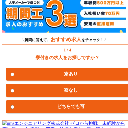
おすすめ求人
\ 質問に答えて、
をチェック！ /
1 / 4
寮付きの求人をお探しですか？
寮あり
寮なし
どちらでも可