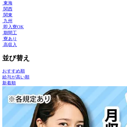
東海
関西
関東
九州
即入寮OK
期間工
寮あり
高収入
並び替え
おすすめ順
給与が高い順
新着順