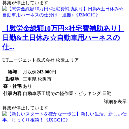
募集が停止しています
【慰労金総額10万円×社宅費補助あり】
日勤&土日休み☆自動車用ハーネスの
仕...
UTエージェント株式会社 松阪エリア
給与
月収例
243,000
円
勤務地
三重県 松阪市
寮・社宅
あり
仕事内容
自動車系工場での軽作業・ピッキング 日勤
詳細を表示
募集が停止しています