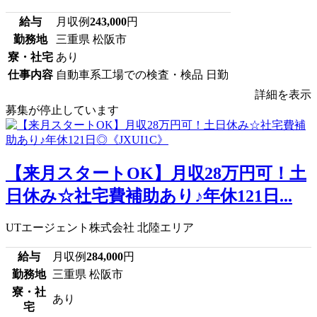
給与
月収例
243,000
円
勤務地
三重県 松阪市
寮・社宅
あり
仕事内容
自動車系工場での検査・検品 日勤
詳細を表示
募集が停止しています
【来月スタートOK】月収28万円可！土
日休み☆社宅費補助あり♪年休121日...
UTエージェント株式会社 北陸エリア
給与
月収例
284,000
円
勤務地
三重県 松阪市
寮・社
あり
宅