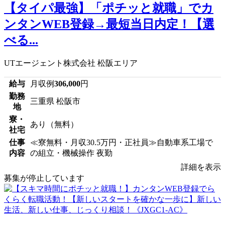
【タイパ最強】「ポチッと就職」でカ
ンタンWEB登録→最短当日内定！【選
べる...
UTエージェント株式会社 松阪エリア
給与
月収例
306,000
円
勤務
三重県 松阪市
地
寮・
あり（無料）
社宅
仕事
≪寮無料・月収30.5万円・正社員≫自動車系工場で
内容
の組立・機械操作 夜勤
詳細を表示
募集が停止しています