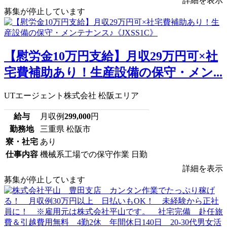
詳細を表示
募集が停止しています
【慰労金10万円支給】月収29万円可×社
宅費補助あり！生産設備の保守・メン...
UTエージェント株式会社 松阪エリア
給与
月収例
299,000
円
勤務地
三重県 松阪市
寮・社宅
あり
仕事内容
機械系工場での保守作業 日勤
詳細を表示
募集が停止しています