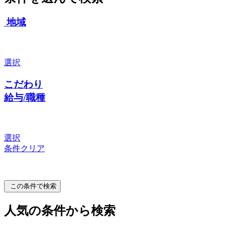
地域
選択
こだわり
給与/職種
選択
条件クリア
この条件で検索
人気の条件から検索