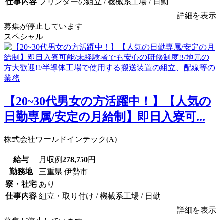
仕事内容
プリンターの組立 / 機械系工場 / 日勤
詳細を表示
募集が停止しています
スペシャル
【20~30代男女の方活躍中！】【人気の
日勤専属/安定の月給制】即日入寮可...
株式会社ワールドインテック(A)
給与
月収例
278,750
円
勤務地
三重県 伊勢市
寮・社宅
あり
仕事内容
組立・取り付け / 機械系工場 / 日勤
詳細を表示