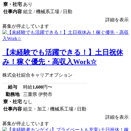
寮・社宅
あり
仕事内容
組立 / 機械系工場 / 日勤
詳細を表示
募集が停止しています
【未経験でも活躍できる！】土日祝休
み！稼ぐ優先・高収入Work☆
株式会社綜合キャリアオプション
給与
時給
1,600
円〜
勤務地
三重県 伊勢市
寮・社宅
なし
仕事内容
組立・加工 / 機械系工場 / 日勤
詳細を表示
募集が停止しています