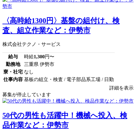
〈高時給1300円〉基盤の組付け、検
査、組立作業など：伊勢市
株式会社テクノ・サービス
給与
時給
1,300
円〜
勤務地
三重県 伊勢市
寮・社宅
なし
仕事内容
基板の組立・検査 / 電子部品系工場 / 日勤
詳細を表示
募集が停止しています
50代の男性も活躍中！機械へ投入、検
品作業など：伊勢市