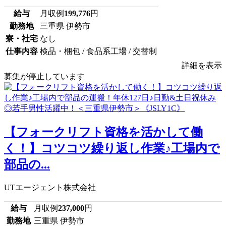
給与
月収例
199,776
円
勤務地
三重県 伊勢市
寮・社宅
なし
仕事内容
検品・梱包 / 食品系工場 / 交替制
詳細を表示
募集が停止しています
【フォークリフト資格を活かして働
く！】コツコツ繰り返し作業♪工場内で
部品の...
UTエージェント株式会社
給与
月収例
237,000
円
勤務地
三重県 伊勢市