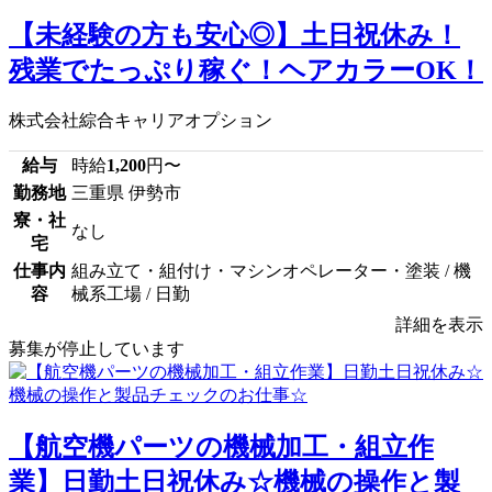
【未経験の方も安心◎】土日祝休み！
残業でたっぷり稼ぐ！ヘアカラーOK！
株式会社綜合キャリアオプション
給与
時給
1,200
円〜
勤務地
三重県 伊勢市
寮・社
なし
宅
仕事内
組み立て・組付け・マシンオペレーター・塗装 / 機
容
械系工場 / 日勤
詳細を表示
募集が停止しています
【航空機パーツの機械加工・組立作
業】日勤土日祝休み☆機械の操作と製