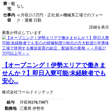
寮・社
なし
宅
仕事内
≪月収23.5万円・正社員≫機械系工場でのフォー
容
ク・運搬 日勤
詳細を表示
募集が停止しています
【オープニング！伊勢エリアで働きま
せんか？】即日入寮可能/未経験者でも
安心...
株式会社ワールドインテック
給与
月収例
278,750
円
勤務地
三重県 伊勢市