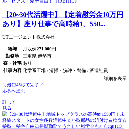
【20~30代活躍中】【定着慰労金10万円
あり】座り仕事で高時給1、550...
UTエージェント株式会社
給与
月収例
271,000
円
勤務地
三重県 伊勢市
寮・社宅
あり
仕事内容
化学系工場 / 清掃・洗浄・警備 / 派遣社員
詳細を表示
＼最短45秒で完了／
応募へ進む
詳しく
見る