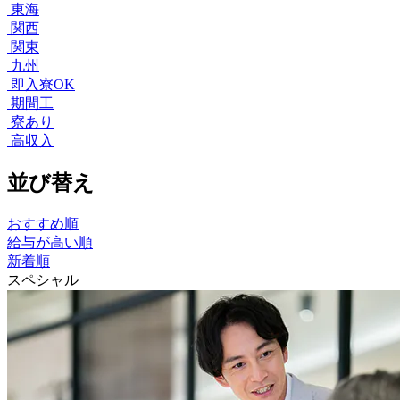
東海
関西
関東
九州
即入寮OK
期間工
寮あり
高収入
並び替え
おすすめ順
給与が高い順
新着順
スペシャル