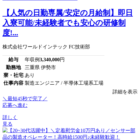
【人気の日勤専属/安定の月給制】即日
入寮可能/未経験者でも安心の研修制
度!...
株式会社ワールドインテック FC技術部
給与
年収例
3,340,000
円
勤務地
三重県 伊勢市
寮・社宅
あり
仕事内容
製造エンジニア / 半導体工場系工場
詳細を表示
＼最短45秒で完了／
応募へ進む
詳しく
見る