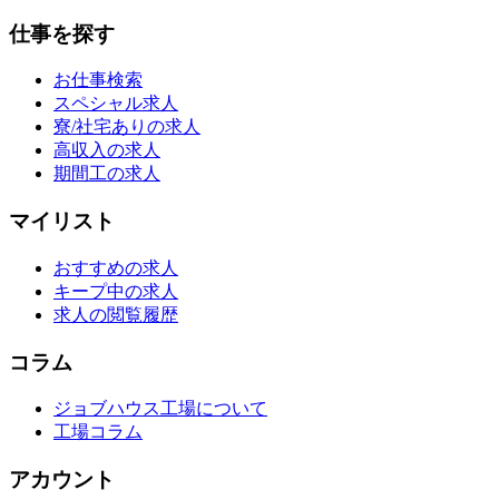
仕事を探す
お仕事検索
スペシャル求人
寮/社宅ありの求人
高収入の求人
期間工の求人
マイリスト
おすすめの求人
キープ中の求人
求人の閲覧履歴
コラム
ジョブハウス工場について
工場コラム
アカウント