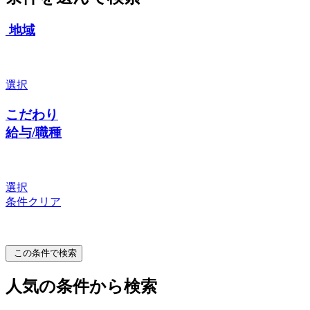
地域
選択
こだわり
給与/職種
選択
条件クリア
この条件で検索
人気の条件から検索