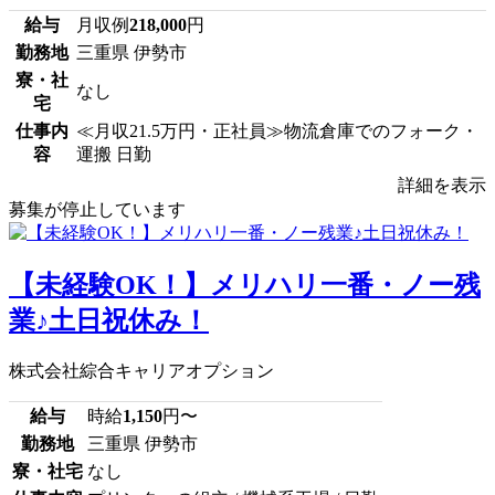
給与
月収例
218,000
円
勤務地
三重県 伊勢市
寮・社
なし
宅
仕事内
≪月収21.5万円・正社員≫物流倉庫でのフォーク・
容
運搬 日勤
詳細を表示
募集が停止しています
【未経験OK！】メリハリ一番・ノー残
業♪土日祝休み！
株式会社綜合キャリアオプション
給与
時給
1,150
円〜
勤務地
三重県 伊勢市
寮・社宅
なし