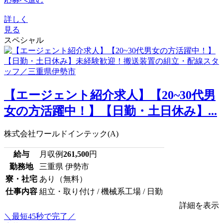
詳しく
見る
スペシャル
【エージェント紹介求人】【20~30代男
女の方活躍中！】【日勤・土日休み】...
株式会社ワールドインテック(A)
給与
月収例
261,500
円
勤務地
三重県 伊勢市
寮・社宅
あり（無料）
仕事内容
組立・取り付け / 機械系工場 / 日勤
詳細を表示
＼最短45秒で完了／