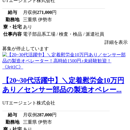
UTエージェント株式会社
給与
月収例
271,000
円
勤務地
三重県 伊勢市
寮・社宅
あり
仕事内容
電子部品系工場 / 検査・検品 / 派遣社員
詳細を表示
募集が停止しています
【20~30代活躍中】＼定着慰労金10万円
あり／センサー部品の製造オペレー...
UTエージェント株式会社
給与
月収例
287,000
円
勤務地
三重県 伊勢市
寮・社宅
あり