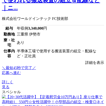
で使われる搬送装置の組立＆配線など
｜ニ...
株式会社ワールドインテック FC技術部
給与
年収例
3,340,000
円
勤務地
三重県 伊勢市
寮・社
あり
宅
仕事内
半導体工場で使用する搬送装置の組立・配線な
容
ど・正社員
詳細を表示
＼最短45秒で完了／
応募へ進む
詳しく
見る
スペシャル