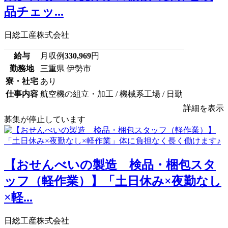
品チェッ...
日総工産株式会社
給与
月収例
330,969
円
勤務地
三重県 伊勢市
寮・社宅
あり
仕事内容
航空機の組立・加工 / 機械系工場 / 日勤
詳細を表示
募集が停止しています
【おせんべいの製造 検品・梱包スタ
ッフ（軽作業）】「土日休み×夜勤なし
×軽...
日総工産株式会社