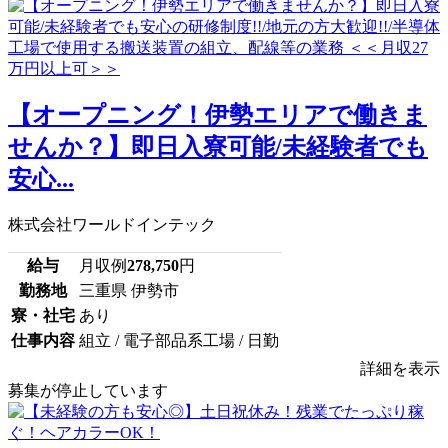
【オープニング！伊勢エリアで働きま
せんか？】即日入寮可能/未経験者でも
安心...
株式会社ワールドインテック
給与
月収例
278,750
円
勤務地
三重県 伊勢市
寮・社宅
あり
仕事内容
組立 / 電子部品系工場 / 日勤
詳細を表示
募集が停止しています