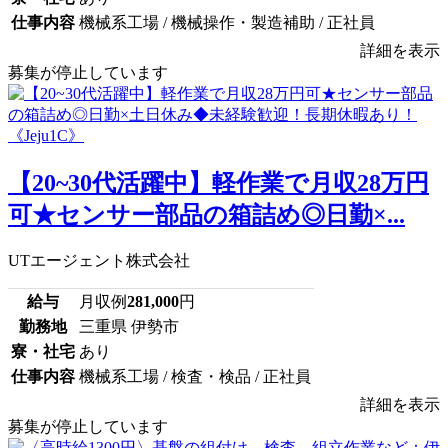
仕事内容
機械系工場 / 機械操作・製造補助 / 正社員
詳細を表示
募集が停止しています
【20~30代活躍中】軽作業で月収28万円
可★センサー部品の箱詰め◎日勤×...
UTエージェント株式会社
給与
月収例
281,000
円
勤務地
三重県 伊勢市
寮・社宅
あり
仕事内容
機械系工場 / 検査・検品 / 正社員
詳細を表示
募集が停止しています