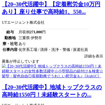
【20~30代活躍中】【定着慰労金10万円
あり】座り仕事で高時給1、550...
UTエージェント株式会社
給与
月収例
271,000
円
勤務地
三重県 伊勢市
寮・社宅
あり
仕事内容
化学系工場 / 清掃・洗浄・警備 / 派遣社員
詳細を表示
募集が停止しています
【20~30代活躍中】地域トップクラスの
高時給1550円！未経験スタートの...