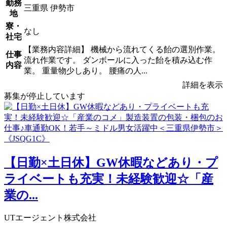
勤務
三重県 伊勢市
地
寮・
なし
社宅
【業務内容詳細】 機械から流れてくる飴の選別作業。
仕事
流れ作業です。 ダンボールに入った飴を積み込む作
内容
業。 重量物少しあり。 腰痛の人...
詳細を表示
募集が停止しています
【日勤×土日休】GW休暇などあり・プ
ライベートも充実！未経験歓迎☆「産
業の...
UTエージェント株式会社