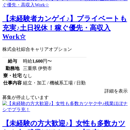
【未経験者カンゲイ♪】プライベートも
充実♪土日祝休！稼ぐ優先・高収入
Work☆
株式会社綜合キャリアオプション
給与
時給
1,600
円〜
勤務地
三重県 伊勢市
寮・社宅
なし
仕事内容
組立・加工 / 機械系工場 / 日勤
詳細を表示
募集が停止しています
【未経験の方大歓迎♪】女性も多数カツ