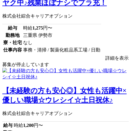
ヤク中♪残業ほぼナシでプラ充！
株式会社綜合キャリアオプション
給与
時給
1,275
円〜
勤務地
三重県 伊勢市
寮・社宅
なし
仕事内容
事務・清掃 / 製薬化粧品系工場 / 日勤
詳細を表示
募集が停止しています
【未経験の方も安心◎】女性も活躍中×
優しい職場☆ウレシイ☆土日祝休♪
株式会社綜合キャリアオプション
給与
時給
1,200
円〜