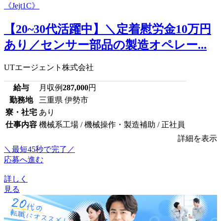
【20~30代活躍中】＼定着慰労金10万円
あり／センサー部品の製造オペレー...
UTエージェント株式会社
給与
月収例
287,000
円
勤務地
三重県 伊勢市
寮・社宅
あり
仕事内容
機械系工場 / 機械操作・製造補助 / 正社員
詳細を表示
＼最短45秒で完了／
応募へ進む
詳しく
見る