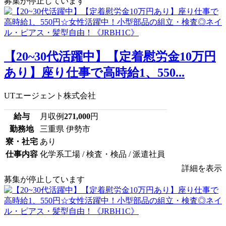
募集が停止しています
【20~30代活躍中】【定着慰労金10万円
あり】座り仕事で高時給1、550...
UTエージェント株式会社
給与
月収例
271,000
円
勤務地
三重県 伊勢市
寮・社宅
あり
仕事内容
化学系工場 / 検査・検品 / 派遣社員
詳細を表示
募集が停止しています