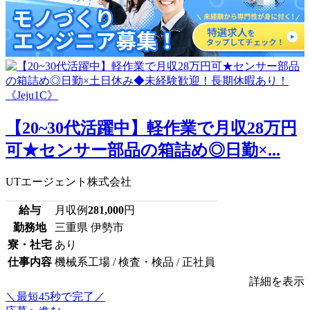
【20~30代活躍中】軽作業で月収28万円
可★センサー部品の箱詰め◎日勤×...
UTエージェント株式会社
給与
月収例
281,000
円
勤務地
三重県 伊勢市
寮・社宅
あり
仕事内容
機械系工場 / 検査・検品 / 正社員
詳細を表示
＼最短45秒で完了／