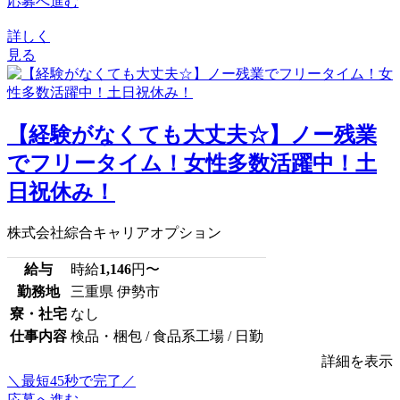
応募へ進む
詳しく
見る
【経験がなくても大丈夫☆】ノー残業
でフリータイム！女性多数活躍中！土
日祝休み！
株式会社綜合キャリアオプション
給与
時給
1,146
円〜
勤務地
三重県 伊勢市
寮・社宅
なし
仕事内容
検品・梱包 / 食品系工場 / 日勤
詳細を表示
＼最短45秒で完了／
応募へ進む