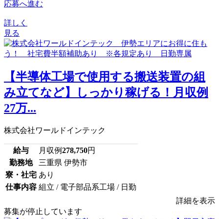
応募へ進む
詳しく
見る
【半導体工場で使用する搬送装置の組
み立てなど】しっかり稼げる！月収例
27万...
株式会社ワールドインテック
給与
月収例
278,750
円
勤務地
三重県 伊勢市
寮・社宅
あり
仕事内容
組立 / 電子部品系工場 / 日勤
詳細を表示
募集が停止しています